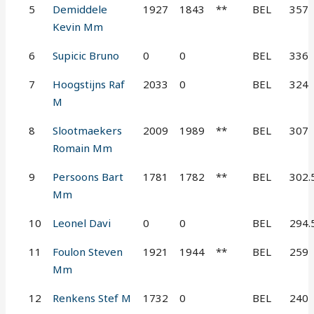
5
Demiddele
1927
1843
**
BEL
357
Kevin Mm
6
Supicic Bruno
0
0
BEL
336
7
Hoogstijns Raf
2033
0
BEL
324
M
8
Slootmaekers
2009
1989
**
BEL
307
Romain Mm
9
Persoons Bart
1781
1782
**
BEL
302.
Mm
10
Leonel Davi
0
0
BEL
294.
11
Foulon Steven
1921
1944
**
BEL
259
Mm
12
Renkens Stef M
1732
0
BEL
240