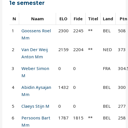
1e semester
N
Naam
ELO
Fide
Titel
Land
Ptn
1
Goossens Roel
2300
2245
**
BEL
508
Mm
2
Van Der Weij
2159
2204
**
NED
373
Anton Mm
3
Weber Simon
0
0
FRA
304.
M
4
Abidin Aysajan
1432
0
BEL
300
Mm
5
Claeys Stijn M
0
0
BEL
277
6
Persoons Bart
1787
1815
**
BEL
258
Mm