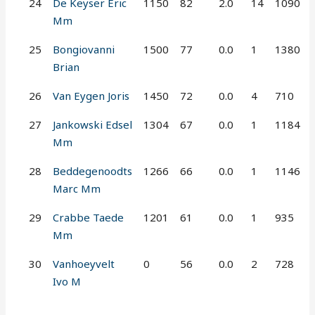
24
De Keyser Eric
1150
82
2.0
14
1090
Mm
25
Bongiovanni
1500
77
0.0
1
1380
Brian
26
Van Eygen Joris
1450
72
0.0
4
710
27
Jankowski Edsel
1304
67
0.0
1
1184
Mm
28
Beddegenoodts
1266
66
0.0
1
1146
Marc Mm
29
Crabbe Taede
1201
61
0.0
1
935
Mm
30
Vanhoeyvelt
0
56
0.0
2
728
Ivo M