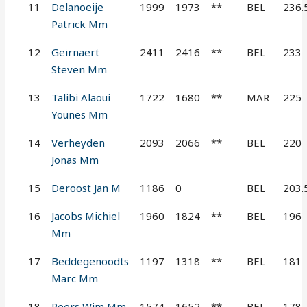
11
Delanoeije
1999
1973
**
BEL
236.
Patrick Mm
12
Geirnaert
2411
2416
**
BEL
233
Steven Mm
13
Talibi Alaoui
1722
1680
**
MAR
225
Younes Mm
14
Verheyden
2093
2066
**
BEL
220
Jonas Mm
15
Deroost Jan M
1186
0
BEL
203.
16
Jacobs Michiel
1960
1824
**
BEL
196
Mm
17
Beddegenoodts
1197
1318
**
BEL
181
Marc Mm
18
Peers Wim Mm
1574
1652
**
BEL
178