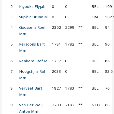
2
Kiyooka Elyjah
0
0
BEL
109
3
Supicic Bruno M
0
0
FRA
102.
4
Goossens Roel
2352
2299
**
BEL
94
Mm
5
Persoons Bart
1781
1782
**
BEL
90
Mm
6
Renkens Stef M
1732
0
BEL
86
7
Hoogstijns Raf
2033
0
BEL
83.5
Mm
8
Vervaet Bart
1827
1783
**
BEL
76
Mm
9
Van Der Weij
2203
2182
**
NED
68
Anton Mm