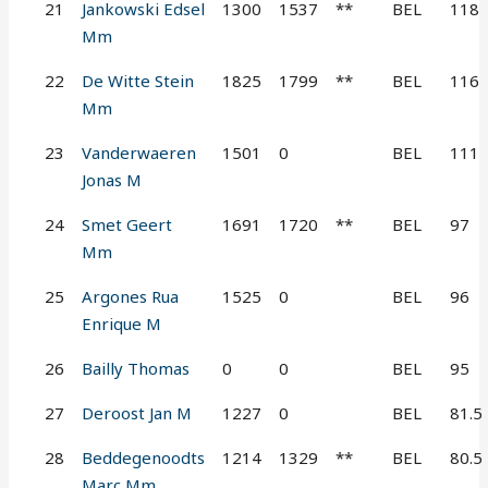
21
Jankowski Edsel
1300
1537
**
BEL
118
Mm
22
De Witte Stein
1825
1799
**
BEL
116
Mm
23
Vanderwaeren
1501
0
BEL
111
Jonas M
24
Smet Geert
1691
1720
**
BEL
97
Mm
25
Argones Rua
1525
0
BEL
96
Enrique M
26
Bailly Thomas
0
0
BEL
95
27
Deroost Jan M
1227
0
BEL
81.5
28
Beddegenoodts
1214
1329
**
BEL
80.5
Marc Mm