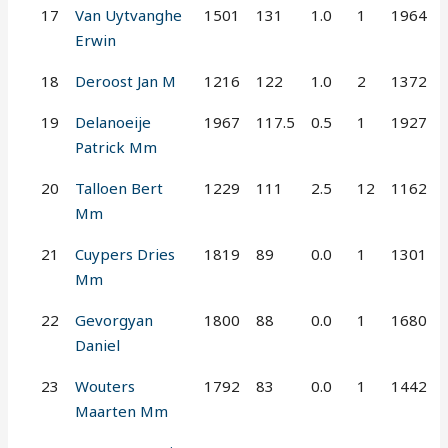
17
Van Uytvanghe
1501
131
1.0
1
1964
Erwin
18
Deroost Jan M
1216
122
1.0
2
1372
19
Delanoeije
1967
117.5
0.5
1
1927
Patrick Mm
20
Talloen Bert
1229
111
2.5
12
1162
Mm
21
Cuypers Dries
1819
89
0.0
1
1301
Mm
22
Gevorgyan
1800
88
0.0
1
1680
Daniel
23
Wouters
1792
83
0.0
1
1442
Maarten Mm