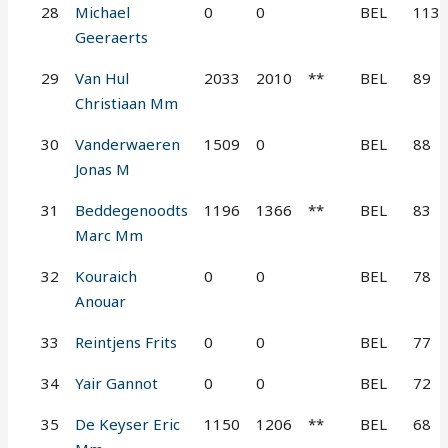
28
Michael
0
0
BEL
113
Geeraerts
29
Van Hul
2033
2010
**
BEL
89
Christiaan Mm
30
Vanderwaeren
1509
0
BEL
88
Jonas M
31
Beddegenoodts
1196
1366
**
BEL
83
Marc Mm
32
Kouraich
0
0
BEL
78
Anouar
33
Reintjens Frits
0
0
BEL
77
34
Yair Gannot
0
0
BEL
72
35
De Keyser Eric
1150
1206
**
BEL
68