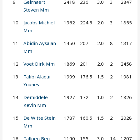
9
Geirnaert
2418
236
3.0
3
2847
Steven Mm
10
Jacobs Michiel
1962
224.5
2.0
3
1855
Mm
11
Abidin Aysajan
1450
207
2.0
8
1317
Mm
12
Voet Dirk Mm
1869
201
2.0
2
2458
13
Talibi Alaoui
1999
176.5
1.5
2
1981
Younes
14
Demiddele
1927
172
1.0
2
1826
Kevin Mm
15
De Witte Stein
1787
160.5
1.5
2
2028
Mm
16
Talloen Bert
1190
155
3.0
14
1207