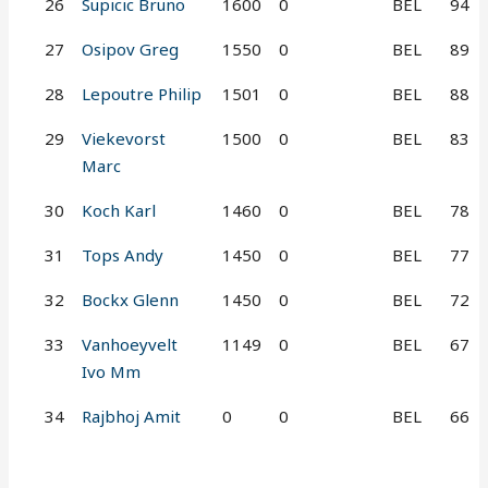
26
Supicic Bruno
1600
0
BEL
94
27
Osipov Greg
1550
0
BEL
89
28
Lepoutre Philip
1501
0
BEL
88
29
Viekevorst
1500
0
BEL
83
Marc
30
Koch Karl
1460
0
BEL
78
31
Tops Andy
1450
0
BEL
77
32
Bockx Glenn
1450
0
BEL
72
33
Vanhoeyvelt
1149
0
BEL
67
Ivo Mm
34
Rajbhoj Amit
0
0
BEL
66