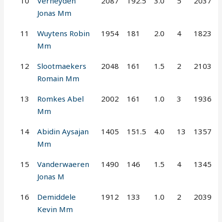
10
Verheyden
2087
192.5
3.0
5
2037
Jonas Mm
11
Wuytens Robin
1954
181
2.0
4
1823
Mm
12
Slootmaekers
2048
161
1.5
2
2103
Romain Mm
13
Romkes Abel
2002
161
1.0
3
1936
Mm
14
Abidin Aysajan
1405
151.5
4.0
13
1357
Mm
15
Vanderwaeren
1490
146
1.5
4
1345
Jonas M
16
Demiddele
1912
133
1.0
2
2039
Kevin Mm