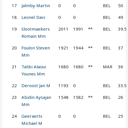
17
Jalmby Martin
0
0
BEL
50
18
Leonel Davi
0
0
BEL
49
19
Slootmaekers
2011
1991
**
BEL
39.5
Romain Mm
20
Foulon Steven
1921
1944
**
BEL
37
Mm
21
Talibi Alaoui
1680
1680
**
MAR
36
Younes Mm
22
Deroost Jan M
1193
0
BEL
33.5
23
Abidin Aysajan
1548
1582
**
BEL
26
Mm
24
Geeraerts
0
0
BEL
25
Michael M