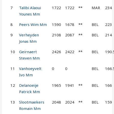
7
Talibi Alaoui
1722
1722
**
MAR
234
Younes Mm
8
Peers Wim Mm
1590
1678
**
BEL
223
9
Verheyden
2108
2087
**
BEL
214
Jonas Mm
10
Geirnaert
2426
2422
**
BEL
190.
Steven Mm
11
Vanhoeyvelt
0
0
BEL
166.
Ivo Mm
12
Delanoeije
1965
1941
**
BEL
166
Patrick Mm
13
Slootmaekers
2048
2024
**
BEL
159
Romain Mm