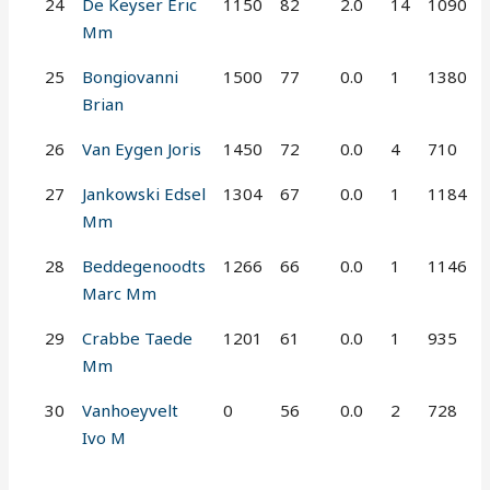
24
De Keyser Eric
1150
82
2.0
14
1090
Mm
25
Bongiovanni
1500
77
0.0
1
1380
Brian
26
Van Eygen Joris
1450
72
0.0
4
710
27
Jankowski Edsel
1304
67
0.0
1
1184
Mm
28
Beddegenoodts
1266
66
0.0
1
1146
Marc Mm
29
Crabbe Taede
1201
61
0.0
1
935
Mm
30
Vanhoeyvelt
0
56
0.0
2
728
Ivo M