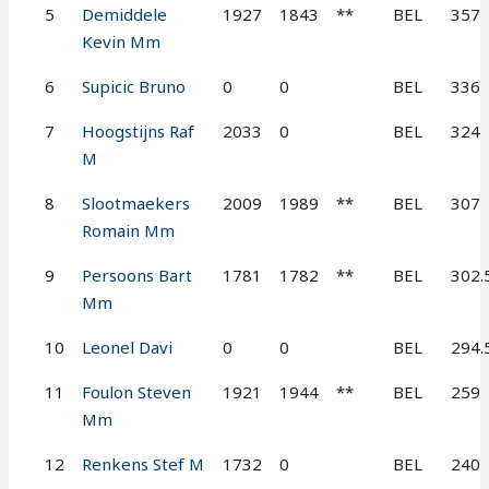
5
Demiddele
1927
1843
**
BEL
357
Kevin Mm
6
Supicic Bruno
0
0
BEL
336
7
Hoogstijns Raf
2033
0
BEL
324
M
8
Slootmaekers
2009
1989
**
BEL
307
Romain Mm
9
Persoons Bart
1781
1782
**
BEL
302.
Mm
10
Leonel Davi
0
0
BEL
294.
11
Foulon Steven
1921
1944
**
BEL
259
Mm
12
Renkens Stef M
1732
0
BEL
240