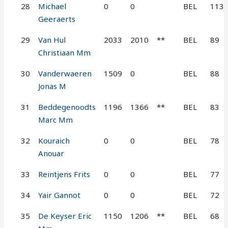
28
Michael
0
0
BEL
113
Geeraerts
29
Van Hul
2033
2010
**
BEL
89
Christiaan Mm
30
Vanderwaeren
1509
0
BEL
88
Jonas M
31
Beddegenoodts
1196
1366
**
BEL
83
Marc Mm
32
Kouraich
0
0
BEL
78
Anouar
33
Reintjens Frits
0
0
BEL
77
34
Yair Gannot
0
0
BEL
72
35
De Keyser Eric
1150
1206
**
BEL
68