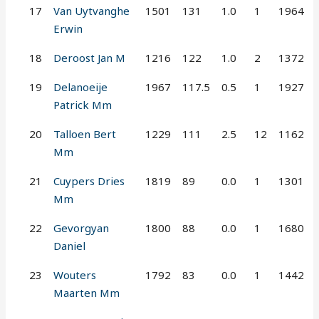
17
Van Uytvanghe
1501
131
1.0
1
1964
Erwin
18
Deroost Jan M
1216
122
1.0
2
1372
19
Delanoeije
1967
117.5
0.5
1
1927
Patrick Mm
20
Talloen Bert
1229
111
2.5
12
1162
Mm
21
Cuypers Dries
1819
89
0.0
1
1301
Mm
22
Gevorgyan
1800
88
0.0
1
1680
Daniel
23
Wouters
1792
83
0.0
1
1442
Maarten Mm