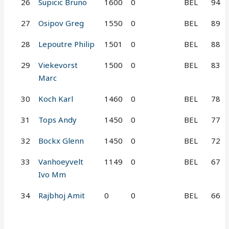
26
Supicic Bruno
1600
0
BEL
94
27
Osipov Greg
1550
0
BEL
89
28
Lepoutre Philip
1501
0
BEL
88
29
Viekevorst
1500
0
BEL
83
Marc
30
Koch Karl
1460
0
BEL
78
31
Tops Andy
1450
0
BEL
77
32
Bockx Glenn
1450
0
BEL
72
33
Vanhoeyvelt
1149
0
BEL
67
Ivo Mm
34
Rajbhoj Amit
0
0
BEL
66