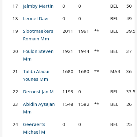
17
Jalmby Martin
0
0
BEL
50
18
Leonel Davi
0
0
BEL
49
19
Slootmaekers
2011
1991
**
BEL
39.5
Romain Mm
20
Foulon Steven
1921
1944
**
BEL
37
Mm
21
Talibi Alaoui
1680
1680
**
MAR
36
Younes Mm
22
Deroost Jan M
1193
0
BEL
33.5
23
Abidin Aysajan
1548
1582
**
BEL
26
Mm
24
Geeraerts
0
0
BEL
25
Michael M