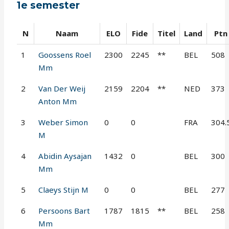
1e semester
N
Naam
ELO
Fide
Titel
Land
Ptn
1
Goossens Roel
2300
2245
**
BEL
508
Mm
2
Van Der Weij
2159
2204
**
NED
373
Anton Mm
3
Weber Simon
0
0
FRA
304.
M
4
Abidin Aysajan
1432
0
BEL
300
Mm
5
Claeys Stijn M
0
0
BEL
277
6
Persoons Bart
1787
1815
**
BEL
258
Mm