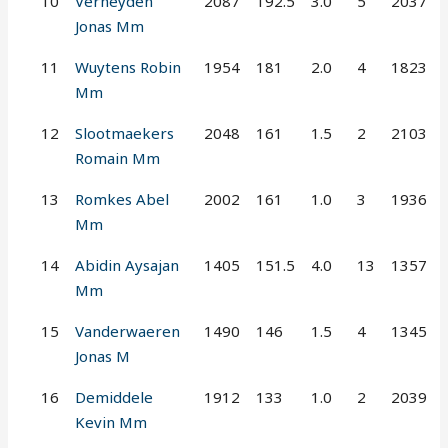
10
Verheyden
2087
192.5
3.0
5
2037
Jonas Mm
11
Wuytens Robin
1954
181
2.0
4
1823
Mm
12
Slootmaekers
2048
161
1.5
2
2103
Romain Mm
13
Romkes Abel
2002
161
1.0
3
1936
Mm
14
Abidin Aysajan
1405
151.5
4.0
13
1357
Mm
15
Vanderwaeren
1490
146
1.5
4
1345
Jonas M
16
Demiddele
1912
133
1.0
2
2039
Kevin Mm