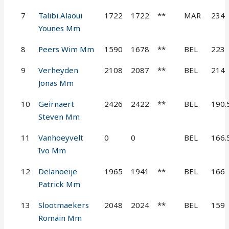
7
Talibi Alaoui
1722
1722
**
MAR
234
Younes Mm
8
Peers Wim Mm
1590
1678
**
BEL
223
9
Verheyden
2108
2087
**
BEL
214
Jonas Mm
10
Geirnaert
2426
2422
**
BEL
190.
Steven Mm
11
Vanhoeyvelt
0
0
BEL
166.
Ivo Mm
12
Delanoeije
1965
1941
**
BEL
166
Patrick Mm
13
Slootmaekers
2048
2024
**
BEL
159
Romain Mm