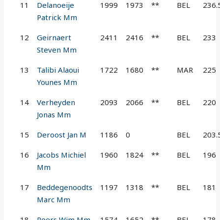
11
Delanoeije
1999
1973
**
BEL
236.
Patrick Mm
12
Geirnaert
2411
2416
**
BEL
233
Steven Mm
13
Talibi Alaoui
1722
1680
**
MAR
225
Younes Mm
14
Verheyden
2093
2066
**
BEL
220
Jonas Mm
15
Deroost Jan M
1186
0
BEL
203.
16
Jacobs Michiel
1960
1824
**
BEL
196
Mm
17
Beddegenoodts
1197
1318
**
BEL
181
Marc Mm
18
Peers Wim Mm
1574
1652
**
BEL
178