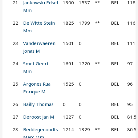
21
Jankowski Edsel
1300
1537
**
BEL
118
Mm
22
De Witte Stein
1825
1799
**
BEL
116
Mm
23
Vanderwaeren
1501
0
BEL
111
Jonas M
24
Smet Geert
1691
1720
**
BEL
97
Mm
25
Argones Rua
1525
0
BEL
96
Enrique M
26
Bailly Thomas
0
0
BEL
95
27
Deroost Jan M
1227
0
BEL
81.5
28
Beddegenoodts
1214
1329
**
BEL
80.5
Marc Mm