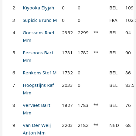
2
Kiyooka Elyjah
0
0
BEL
109
3
Supicic Bruno M
0
0
FRA
102.
4
Goossens Roel
2352
2299
**
BEL
94
Mm
5
Persoons Bart
1781
1782
**
BEL
90
Mm
6
Renkens Stef M
1732
0
BEL
86
7
Hoogstijns Raf
2033
0
BEL
83.5
Mm
8
Vervaet Bart
1827
1783
**
BEL
76
Mm
9
Van Der Weij
2203
2182
**
NED
68
Anton Mm