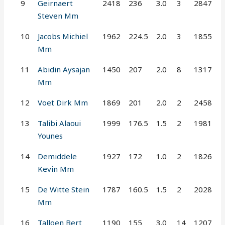
9
Geirnaert
2418
236
3.0
3
2847
Steven Mm
10
Jacobs Michiel
1962
224.5
2.0
3
1855
Mm
11
Abidin Aysajan
1450
207
2.0
8
1317
Mm
12
Voet Dirk Mm
1869
201
2.0
2
2458
13
Talibi Alaoui
1999
176.5
1.5
2
1981
Younes
14
Demiddele
1927
172
1.0
2
1826
Kevin Mm
15
De Witte Stein
1787
160.5
1.5
2
2028
Mm
16
Talloen Bert
1190
155
3.0
14
1207