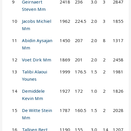
9
Geirnaert
2418
236
3.0
3
2847
Steven Mm
10
Jacobs Michiel
1962
224.5
2.0
3
1855
Mm
11
Abidin Aysajan
1450
207
2.0
8
1317
Mm
12
Voet Dirk Mm
1869
201
2.0
2
2458
13
Talibi Alaoui
1999
176.5
1.5
2
1981
Younes
14
Demiddele
1927
172
1.0
2
1826
Kevin Mm
15
De Witte Stein
1787
160.5
1.5
2
2028
Mm
16
Talloen Bert
1190
155
3.0
14
1207