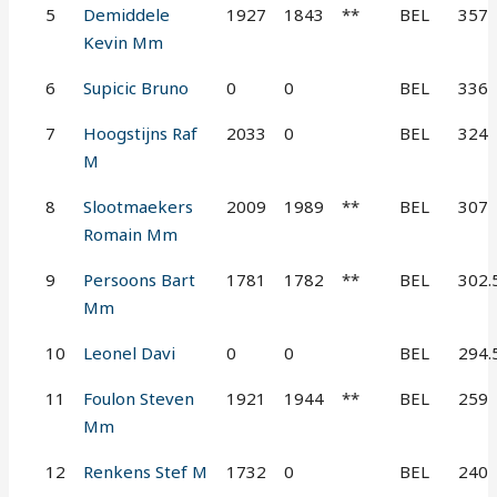
5
Demiddele
1927
1843
**
BEL
357
Kevin Mm
6
Supicic Bruno
0
0
BEL
336
7
Hoogstijns Raf
2033
0
BEL
324
M
8
Slootmaekers
2009
1989
**
BEL
307
Romain Mm
9
Persoons Bart
1781
1782
**
BEL
302.
Mm
10
Leonel Davi
0
0
BEL
294.
11
Foulon Steven
1921
1944
**
BEL
259
Mm
12
Renkens Stef M
1732
0
BEL
240