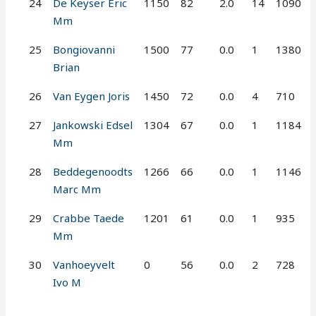
24
De Keyser Eric
1150
82
2.0
14
1090
Mm
25
Bongiovanni
1500
77
0.0
1
1380
Brian
26
Van Eygen Joris
1450
72
0.0
4
710
27
Jankowski Edsel
1304
67
0.0
1
1184
Mm
28
Beddegenoodts
1266
66
0.0
1
1146
Marc Mm
29
Crabbe Taede
1201
61
0.0
1
935
Mm
30
Vanhoeyvelt
0
56
0.0
2
728
Ivo M