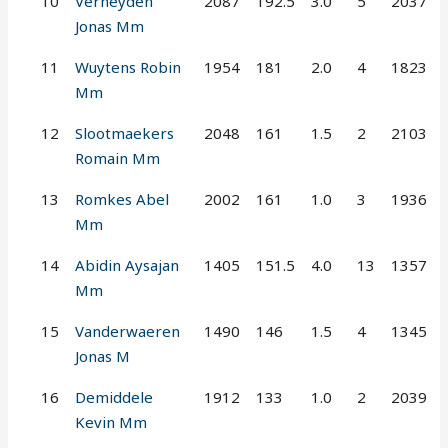
10
Verheyden
2087
192.5
3.0
5
2037
Jonas Mm
11
Wuytens Robin
1954
181
2.0
4
1823
Mm
12
Slootmaekers
2048
161
1.5
2
2103
Romain Mm
13
Romkes Abel
2002
161
1.0
3
1936
Mm
14
Abidin Aysajan
1405
151.5
4.0
13
1357
Mm
15
Vanderwaeren
1490
146
1.5
4
1345
Jonas M
16
Demiddele
1912
133
1.0
2
2039
Kevin Mm