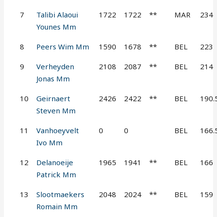
7
Talibi Alaoui
1722
1722
**
MAR
234
Younes Mm
8
Peers Wim Mm
1590
1678
**
BEL
223
9
Verheyden
2108
2087
**
BEL
214
Jonas Mm
10
Geirnaert
2426
2422
**
BEL
190.
Steven Mm
11
Vanhoeyvelt
0
0
BEL
166.
Ivo Mm
12
Delanoeije
1965
1941
**
BEL
166
Patrick Mm
13
Slootmaekers
2048
2024
**
BEL
159
Romain Mm