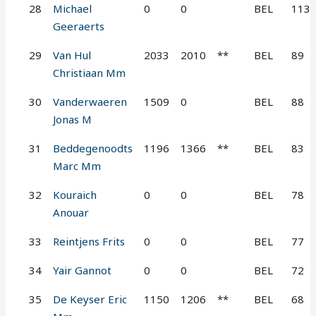
28
Michael
0
0
BEL
113
Geeraerts
29
Van Hul
2033
2010
**
BEL
89
Christiaan Mm
30
Vanderwaeren
1509
0
BEL
88
Jonas M
31
Beddegenoodts
1196
1366
**
BEL
83
Marc Mm
32
Kouraich
0
0
BEL
78
Anouar
33
Reintjens Frits
0
0
BEL
77
34
Yair Gannot
0
0
BEL
72
35
De Keyser Eric
1150
1206
**
BEL
68