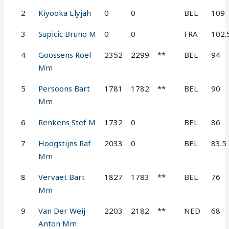
2
Kiyooka Elyjah
0
0
BEL
109
3
Supicic Bruno M
0
0
FRA
102.
4
Goossens Roel
2352
2299
**
BEL
94
Mm
5
Persoons Bart
1781
1782
**
BEL
90
Mm
6
Renkens Stef M
1732
0
BEL
86
7
Hoogstijns Raf
2033
0
BEL
83.5
Mm
8
Vervaet Bart
1827
1783
**
BEL
76
Mm
9
Van Der Weij
2203
2182
**
NED
68
Anton Mm