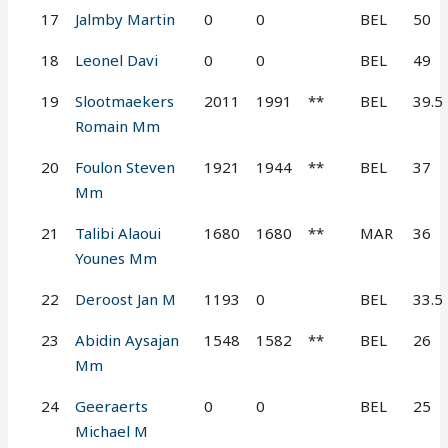
17
Jalmby Martin
0
0
BEL
50
18
Leonel Davi
0
0
BEL
49
19
Slootmaekers
2011
1991
**
BEL
39.5
Romain Mm
20
Foulon Steven
1921
1944
**
BEL
37
Mm
21
Talibi Alaoui
1680
1680
**
MAR
36
Younes Mm
22
Deroost Jan M
1193
0
BEL
33.5
23
Abidin Aysajan
1548
1582
**
BEL
26
Mm
24
Geeraerts
0
0
BEL
25
Michael M