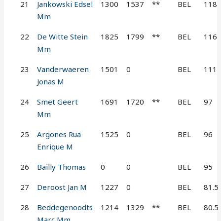
21
Jankowski Edsel
1300
1537
**
BEL
118
Mm
22
De Witte Stein
1825
1799
**
BEL
116
Mm
23
Vanderwaeren
1501
0
BEL
111
Jonas M
24
Smet Geert
1691
1720
**
BEL
97
Mm
25
Argones Rua
1525
0
BEL
96
Enrique M
26
Bailly Thomas
0
0
BEL
95
27
Deroost Jan M
1227
0
BEL
81.5
28
Beddegenoodts
1214
1329
**
BEL
80.5
Marc Mm