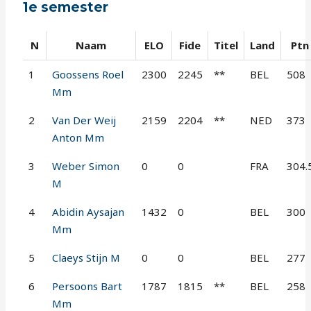
1e semester
N
Naam
ELO
Fide
Titel
Land
Ptn
1
Goossens Roel
2300
2245
**
BEL
508
Mm
2
Van Der Weij
2159
2204
**
NED
373
Anton Mm
3
Weber Simon
0
0
FRA
304.
M
4
Abidin Aysajan
1432
0
BEL
300
Mm
5
Claeys Stijn M
0
0
BEL
277
6
Persoons Bart
1787
1815
**
BEL
258
Mm