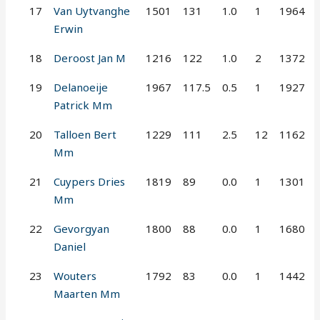
17
Van Uytvanghe
1501
131
1.0
1
1964
Erwin
18
Deroost Jan M
1216
122
1.0
2
1372
19
Delanoeije
1967
117.5
0.5
1
1927
Patrick Mm
20
Talloen Bert
1229
111
2.5
12
1162
Mm
21
Cuypers Dries
1819
89
0.0
1
1301
Mm
22
Gevorgyan
1800
88
0.0
1
1680
Daniel
23
Wouters
1792
83
0.0
1
1442
Maarten Mm