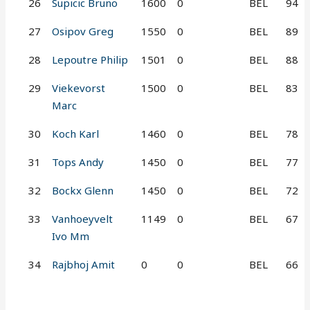
26
Supicic Bruno
1600
0
BEL
94
27
Osipov Greg
1550
0
BEL
89
28
Lepoutre Philip
1501
0
BEL
88
29
Viekevorst
1500
0
BEL
83
Marc
30
Koch Karl
1460
0
BEL
78
31
Tops Andy
1450
0
BEL
77
32
Bockx Glenn
1450
0
BEL
72
33
Vanhoeyvelt
1149
0
BEL
67
Ivo Mm
34
Rajbhoj Amit
0
0
BEL
66