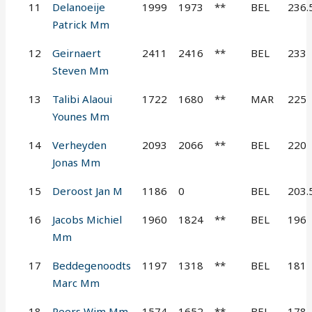
11
Delanoeije
1999
1973
**
BEL
236.
Patrick Mm
12
Geirnaert
2411
2416
**
BEL
233
Steven Mm
13
Talibi Alaoui
1722
1680
**
MAR
225
Younes Mm
14
Verheyden
2093
2066
**
BEL
220
Jonas Mm
15
Deroost Jan M
1186
0
BEL
203.
16
Jacobs Michiel
1960
1824
**
BEL
196
Mm
17
Beddegenoodts
1197
1318
**
BEL
181
Marc Mm
18
Peers Wim Mm
1574
1652
**
BEL
178