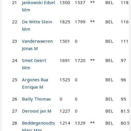
21
Jankowski Edsel
1300
1537
**
BEL
118
Mm
22
De Witte Stein
1825
1799
**
BEL
116
Mm
23
Vanderwaeren
1501
0
BEL
111
Jonas M
24
Smet Geert
1691
1720
**
BEL
97
Mm
25
Argones Rua
1525
0
BEL
96
Enrique M
26
Bailly Thomas
0
0
BEL
95
27
Deroost Jan M
1227
0
BEL
81.5
28
Beddegenoodts
1214
1329
**
BEL
80.5
Marc Mm