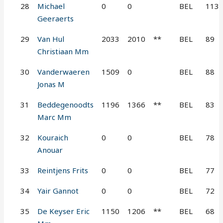
28
Michael
0
0
BEL
113
Geeraerts
29
Van Hul
2033
2010
**
BEL
89
Christiaan Mm
30
Vanderwaeren
1509
0
BEL
88
Jonas M
31
Beddegenoodts
1196
1366
**
BEL
83
Marc Mm
32
Kouraich
0
0
BEL
78
Anouar
33
Reintjens Frits
0
0
BEL
77
34
Yair Gannot
0
0
BEL
72
35
De Keyser Eric
1150
1206
**
BEL
68