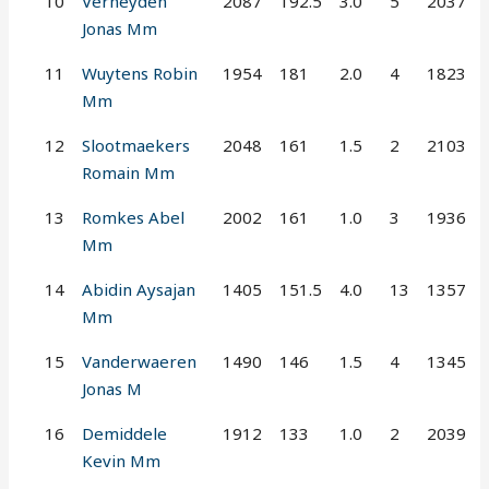
10
Verheyden
2087
192.5
3.0
5
2037
Jonas Mm
11
Wuytens Robin
1954
181
2.0
4
1823
Mm
12
Slootmaekers
2048
161
1.5
2
2103
Romain Mm
13
Romkes Abel
2002
161
1.0
3
1936
Mm
14
Abidin Aysajan
1405
151.5
4.0
13
1357
Mm
15
Vanderwaeren
1490
146
1.5
4
1345
Jonas M
16
Demiddele
1912
133
1.0
2
2039
Kevin Mm