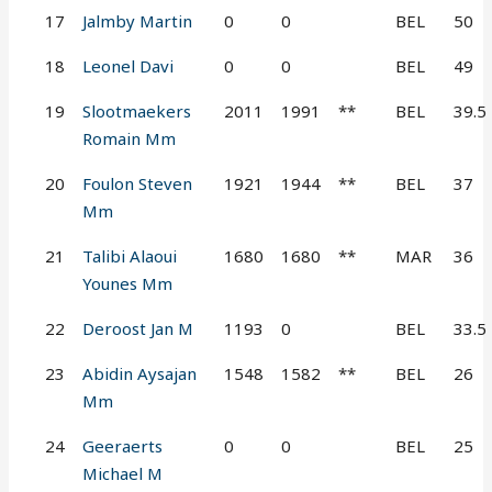
17
Jalmby Martin
0
0
BEL
50
18
Leonel Davi
0
0
BEL
49
19
Slootmaekers
2011
1991
**
BEL
39.5
Romain Mm
20
Foulon Steven
1921
1944
**
BEL
37
Mm
21
Talibi Alaoui
1680
1680
**
MAR
36
Younes Mm
22
Deroost Jan M
1193
0
BEL
33.5
23
Abidin Aysajan
1548
1582
**
BEL
26
Mm
24
Geeraerts
0
0
BEL
25
Michael M