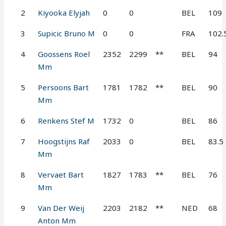
2
Kiyooka Elyjah
0
0
BEL
109
3
Supicic Bruno M
0
0
FRA
102.
4
Goossens Roel
2352
2299
**
BEL
94
Mm
5
Persoons Bart
1781
1782
**
BEL
90
Mm
6
Renkens Stef M
1732
0
BEL
86
7
Hoogstijns Raf
2033
0
BEL
83.5
Mm
8
Vervaet Bart
1827
1783
**
BEL
76
Mm
9
Van Der Weij
2203
2182
**
NED
68
Anton Mm