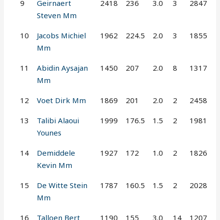
9
Geirnaert
2418
236
3.0
3
2847
Steven Mm
10
Jacobs Michiel
1962
224.5
2.0
3
1855
Mm
11
Abidin Aysajan
1450
207
2.0
8
1317
Mm
12
Voet Dirk Mm
1869
201
2.0
2
2458
13
Talibi Alaoui
1999
176.5
1.5
2
1981
Younes
14
Demiddele
1927
172
1.0
2
1826
Kevin Mm
15
De Witte Stein
1787
160.5
1.5
2
2028
Mm
16
Talloen Bert
1190
155
3.0
14
1207