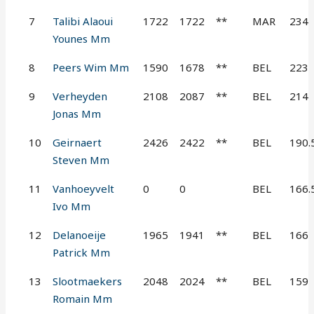
7
Talibi Alaoui
1722
1722
**
MAR
234
Younes Mm
8
Peers Wim Mm
1590
1678
**
BEL
223
9
Verheyden
2108
2087
**
BEL
214
Jonas Mm
10
Geirnaert
2426
2422
**
BEL
190.
Steven Mm
11
Vanhoeyvelt
0
0
BEL
166.
Ivo Mm
12
Delanoeije
1965
1941
**
BEL
166
Patrick Mm
13
Slootmaekers
2048
2024
**
BEL
159
Romain Mm