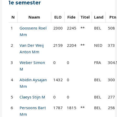
1e semester
N
Naam
ELO
Fide
Titel
Land
Ptn
1
Goossens Roel
2300
2245
**
BEL
508
Mm
2
Van Der Weij
2159
2204
**
NED
373
Anton Mm
3
Weber Simon
0
0
FRA
304.
M
4
Abidin Aysajan
1432
0
BEL
300
Mm
5
Claeys Stijn M
0
0
BEL
277
6
Persoons Bart
1787
1815
**
BEL
258
Mm