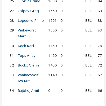
26
Supicic Bruno
1600
0
BEL
94
27
Osipov Greg
1550
0
BEL
89
28
Lepoutre Philip
1501
0
BEL
88
29
Viekevorst
1500
0
BEL
83
Marc
30
Koch Karl
1460
0
BEL
78
31
Tops Andy
1450
0
BEL
77
32
Bockx Glenn
1450
0
BEL
72
33
Vanhoeyvelt
1149
0
BEL
67
Ivo Mm
34
Rajbhoj Amit
0
0
BEL
66