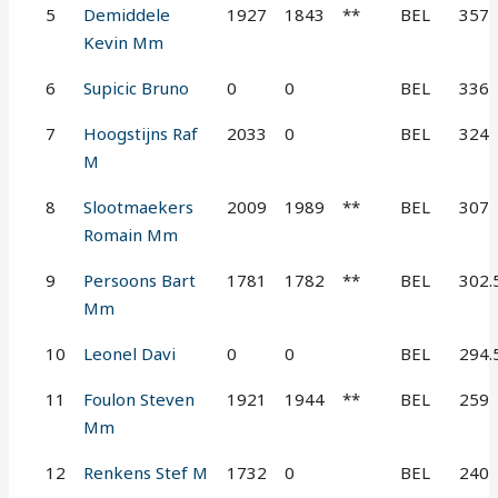
5
Demiddele
1927
1843
**
BEL
357
Kevin Mm
6
Supicic Bruno
0
0
BEL
336
7
Hoogstijns Raf
2033
0
BEL
324
M
8
Slootmaekers
2009
1989
**
BEL
307
Romain Mm
9
Persoons Bart
1781
1782
**
BEL
302.
Mm
10
Leonel Davi
0
0
BEL
294.
11
Foulon Steven
1921
1944
**
BEL
259
Mm
12
Renkens Stef M
1732
0
BEL
240