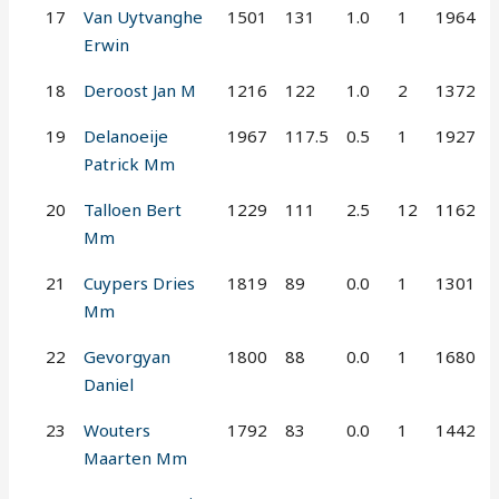
17
Van Uytvanghe
1501
131
1.0
1
1964
Erwin
18
Deroost Jan M
1216
122
1.0
2
1372
19
Delanoeije
1967
117.5
0.5
1
1927
Patrick Mm
20
Talloen Bert
1229
111
2.5
12
1162
Mm
21
Cuypers Dries
1819
89
0.0
1
1301
Mm
22
Gevorgyan
1800
88
0.0
1
1680
Daniel
23
Wouters
1792
83
0.0
1
1442
Maarten Mm