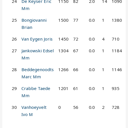
24
De Keyser Eric
1150
82
2.0
14
1090
Mm
25
Bongiovanni
1500
77
0.0
1
1380
Brian
26
Van Eygen Joris
1450
72
0.0
4
710
27
Jankowski Edsel
1304
67
0.0
1
1184
Mm
28
Beddegenoodts
1266
66
0.0
1
1146
Marc Mm
29
Crabbe Taede
1201
61
0.0
1
935
Mm
30
Vanhoeyvelt
0
56
0.0
2
728
Ivo M