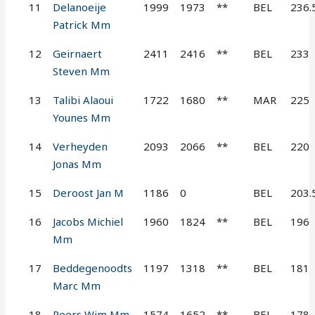
11
Delanoeije
1999
1973
**
BEL
236.
Patrick Mm
12
Geirnaert
2411
2416
**
BEL
233
Steven Mm
13
Talibi Alaoui
1722
1680
**
MAR
225
Younes Mm
14
Verheyden
2093
2066
**
BEL
220
Jonas Mm
15
Deroost Jan M
1186
0
BEL
203.
16
Jacobs Michiel
1960
1824
**
BEL
196
Mm
17
Beddegenoodts
1197
1318
**
BEL
181
Marc Mm
18
Peers Wim Mm
1574
1652
**
BEL
178