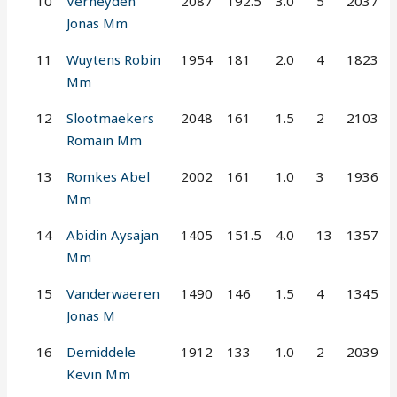
10
Verheyden
2087
192.5
3.0
5
2037
Jonas Mm
11
Wuytens Robin
1954
181
2.0
4
1823
Mm
12
Slootmaekers
2048
161
1.5
2
2103
Romain Mm
13
Romkes Abel
2002
161
1.0
3
1936
Mm
14
Abidin Aysajan
1405
151.5
4.0
13
1357
Mm
15
Vanderwaeren
1490
146
1.5
4
1345
Jonas M
16
Demiddele
1912
133
1.0
2
2039
Kevin Mm