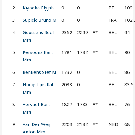
2
Kiyooka Elyjah
0
0
BEL
109
3
Supicic Bruno M
0
0
FRA
102.
4
Goossens Roel
2352
2299
**
BEL
94
Mm
5
Persoons Bart
1781
1782
**
BEL
90
Mm
6
Renkens Stef M
1732
0
BEL
86
7
Hoogstijns Raf
2033
0
BEL
83.5
Mm
8
Vervaet Bart
1827
1783
**
BEL
76
Mm
9
Van Der Weij
2203
2182
**
NED
68
Anton Mm