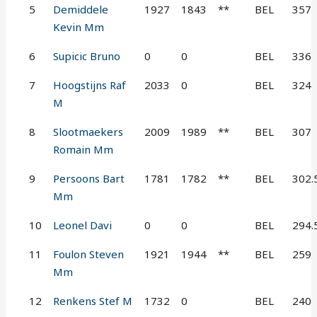
5
Demiddele
1927
1843
**
BEL
357
Kevin Mm
6
Supicic Bruno
0
0
BEL
336
7
Hoogstijns Raf
2033
0
BEL
324
M
8
Slootmaekers
2009
1989
**
BEL
307
Romain Mm
9
Persoons Bart
1781
1782
**
BEL
302.
Mm
10
Leonel Davi
0
0
BEL
294.
11
Foulon Steven
1921
1944
**
BEL
259
Mm
12
Renkens Stef M
1732
0
BEL
240