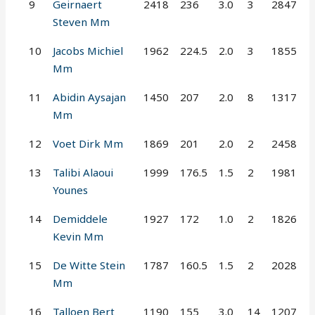
9
Geirnaert
2418
236
3.0
3
2847
Steven Mm
10
Jacobs Michiel
1962
224.5
2.0
3
1855
Mm
11
Abidin Aysajan
1450
207
2.0
8
1317
Mm
12
Voet Dirk Mm
1869
201
2.0
2
2458
13
Talibi Alaoui
1999
176.5
1.5
2
1981
Younes
14
Demiddele
1927
172
1.0
2
1826
Kevin Mm
15
De Witte Stein
1787
160.5
1.5
2
2028
Mm
16
Talloen Bert
1190
155
3.0
14
1207