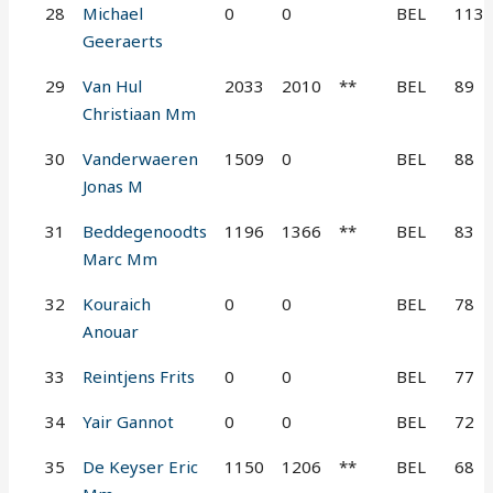
28
Michael
0
0
BEL
113
Geeraerts
29
Van Hul
2033
2010
**
BEL
89
Christiaan Mm
30
Vanderwaeren
1509
0
BEL
88
Jonas M
31
Beddegenoodts
1196
1366
**
BEL
83
Marc Mm
32
Kouraich
0
0
BEL
78
Anouar
33
Reintjens Frits
0
0
BEL
77
34
Yair Gannot
0
0
BEL
72
35
De Keyser Eric
1150
1206
**
BEL
68