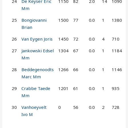
24
De Keyser Eric
1150
82
2.0
14
1090
Mm
25
Bongiovanni
1500
77
0.0
1
1380
Brian
26
Van Eygen Joris
1450
72
0.0
4
710
27
Jankowski Edsel
1304
67
0.0
1
1184
Mm
28
Beddegenoodts
1266
66
0.0
1
1146
Marc Mm
29
Crabbe Taede
1201
61
0.0
1
935
Mm
30
Vanhoeyvelt
0
56
0.0
2
728
Ivo M