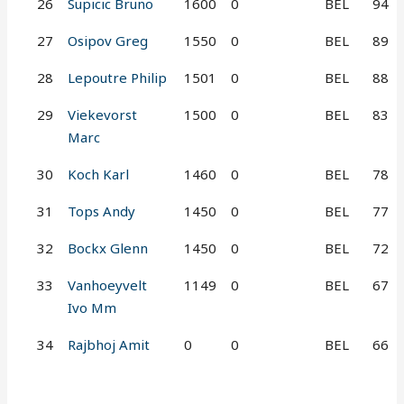
26
Supicic Bruno
1600
0
BEL
94
27
Osipov Greg
1550
0
BEL
89
28
Lepoutre Philip
1501
0
BEL
88
29
Viekevorst
1500
0
BEL
83
Marc
30
Koch Karl
1460
0
BEL
78
31
Tops Andy
1450
0
BEL
77
32
Bockx Glenn
1450
0
BEL
72
33
Vanhoeyvelt
1149
0
BEL
67
Ivo Mm
34
Rajbhoj Amit
0
0
BEL
66