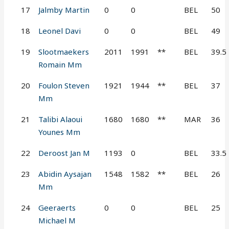
17
Jalmby Martin
0
0
BEL
50
18
Leonel Davi
0
0
BEL
49
19
Slootmaekers
2011
1991
**
BEL
39.5
Romain Mm
20
Foulon Steven
1921
1944
**
BEL
37
Mm
21
Talibi Alaoui
1680
1680
**
MAR
36
Younes Mm
22
Deroost Jan M
1193
0
BEL
33.5
23
Abidin Aysajan
1548
1582
**
BEL
26
Mm
24
Geeraerts
0
0
BEL
25
Michael M