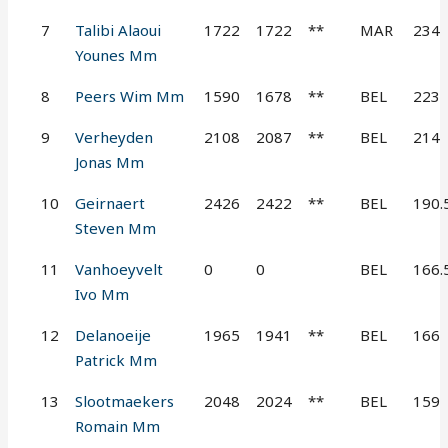
7
Talibi Alaoui
1722
1722
**
MAR
234
Younes Mm
8
Peers Wim Mm
1590
1678
**
BEL
223
9
Verheyden
2108
2087
**
BEL
214
Jonas Mm
10
Geirnaert
2426
2422
**
BEL
190.
Steven Mm
11
Vanhoeyvelt
0
0
BEL
166.
Ivo Mm
12
Delanoeije
1965
1941
**
BEL
166
Patrick Mm
13
Slootmaekers
2048
2024
**
BEL
159
Romain Mm