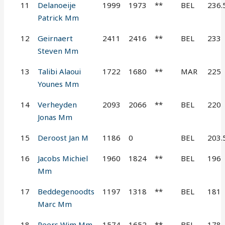
11
Delanoeije
1999
1973
**
BEL
236.
Patrick Mm
12
Geirnaert
2411
2416
**
BEL
233
Steven Mm
13
Talibi Alaoui
1722
1680
**
MAR
225
Younes Mm
14
Verheyden
2093
2066
**
BEL
220
Jonas Mm
15
Deroost Jan M
1186
0
BEL
203.
16
Jacobs Michiel
1960
1824
**
BEL
196
Mm
17
Beddegenoodts
1197
1318
**
BEL
181
Marc Mm
18
Peers Wim Mm
1574
1652
**
BEL
178