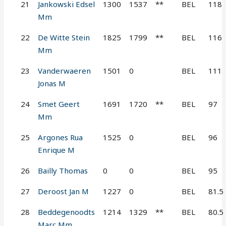
21
Jankowski Edsel
1300
1537
**
BEL
118
Mm
22
De Witte Stein
1825
1799
**
BEL
116
Mm
23
Vanderwaeren
1501
0
BEL
111
Jonas M
24
Smet Geert
1691
1720
**
BEL
97
Mm
25
Argones Rua
1525
0
BEL
96
Enrique M
26
Bailly Thomas
0
0
BEL
95
27
Deroost Jan M
1227
0
BEL
81.5
28
Beddegenoodts
1214
1329
**
BEL
80.5
Marc Mm