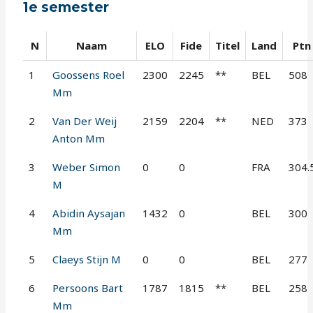
1e semester
N
Naam
ELO
Fide
Titel
Land
Ptn
1
Goossens Roel
2300
2245
**
BEL
508
Mm
2
Van Der Weij
2159
2204
**
NED
373
Anton Mm
3
Weber Simon
0
0
FRA
304.
M
4
Abidin Aysajan
1432
0
BEL
300
Mm
5
Claeys Stijn M
0
0
BEL
277
6
Persoons Bart
1787
1815
**
BEL
258
Mm