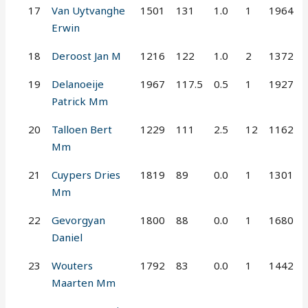
17
Van Uytvanghe
1501
131
1.0
1
1964
Erwin
18
Deroost Jan M
1216
122
1.0
2
1372
19
Delanoeije
1967
117.5
0.5
1
1927
Patrick Mm
20
Talloen Bert
1229
111
2.5
12
1162
Mm
21
Cuypers Dries
1819
89
0.0
1
1301
Mm
22
Gevorgyan
1800
88
0.0
1
1680
Daniel
23
Wouters
1792
83
0.0
1
1442
Maarten Mm