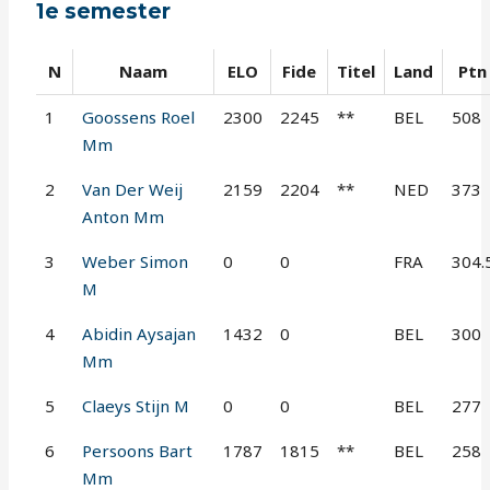
1e semester
N
Naam
ELO
Fide
Titel
Land
Ptn
1
Goossens Roel
2300
2245
**
BEL
508
Mm
2
Van Der Weij
2159
2204
**
NED
373
Anton Mm
3
Weber Simon
0
0
FRA
304.
M
4
Abidin Aysajan
1432
0
BEL
300
Mm
5
Claeys Stijn M
0
0
BEL
277
6
Persoons Bart
1787
1815
**
BEL
258
Mm