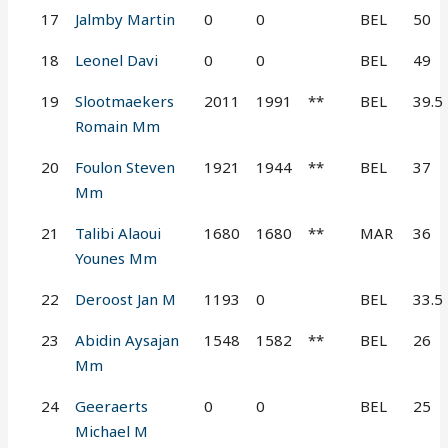
17
Jalmby Martin
0
0
BEL
50
18
Leonel Davi
0
0
BEL
49
19
Slootmaekers
2011
1991
**
BEL
39.5
Romain Mm
20
Foulon Steven
1921
1944
**
BEL
37
Mm
21
Talibi Alaoui
1680
1680
**
MAR
36
Younes Mm
22
Deroost Jan M
1193
0
BEL
33.5
23
Abidin Aysajan
1548
1582
**
BEL
26
Mm
24
Geeraerts
0
0
BEL
25
Michael M