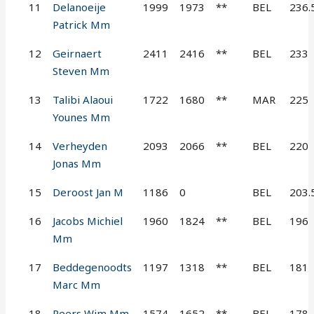
11
Delanoeije
1999
1973
**
BEL
236.
Patrick Mm
12
Geirnaert
2411
2416
**
BEL
233
Steven Mm
13
Talibi Alaoui
1722
1680
**
MAR
225
Younes Mm
14
Verheyden
2093
2066
**
BEL
220
Jonas Mm
15
Deroost Jan M
1186
0
BEL
203.
16
Jacobs Michiel
1960
1824
**
BEL
196
Mm
17
Beddegenoodts
1197
1318
**
BEL
181
Marc Mm
18
Peers Wim Mm
1574
1652
**
BEL
178