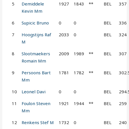
5
Demiddele
1927
1843
**
BEL
357
Kevin Mm
6
Supicic Bruno
0
0
BEL
336
7
Hoogstijns Raf
2033
0
BEL
324
M
8
Slootmaekers
2009
1989
**
BEL
307
Romain Mm
9
Persoons Bart
1781
1782
**
BEL
302.
Mm
10
Leonel Davi
0
0
BEL
294.
11
Foulon Steven
1921
1944
**
BEL
259
Mm
12
Renkens Stef M
1732
0
BEL
240