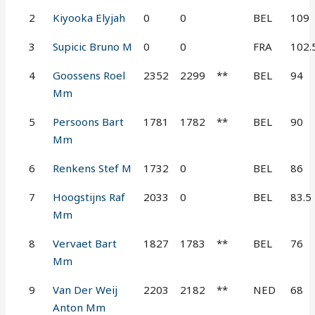
2
Kiyooka Elyjah
0
0
BEL
109
3
Supicic Bruno M
0
0
FRA
102.
4
Goossens Roel
2352
2299
**
BEL
94
Mm
5
Persoons Bart
1781
1782
**
BEL
90
Mm
6
Renkens Stef M
1732
0
BEL
86
7
Hoogstijns Raf
2033
0
BEL
83.5
Mm
8
Vervaet Bart
1827
1783
**
BEL
76
Mm
9
Van Der Weij
2203
2182
**
NED
68
Anton Mm