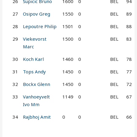
26
Supicic Bruno
1600
0
BEL
94
27
Osipov Greg
1550
0
BEL
89
28
Lepoutre Philip
1501
0
BEL
88
29
Viekevorst
1500
0
BEL
83
Marc
30
Koch Karl
1460
0
BEL
78
31
Tops Andy
1450
0
BEL
77
32
Bockx Glenn
1450
0
BEL
72
33
Vanhoeyvelt
1149
0
BEL
67
Ivo Mm
34
Rajbhoj Amit
0
0
BEL
66