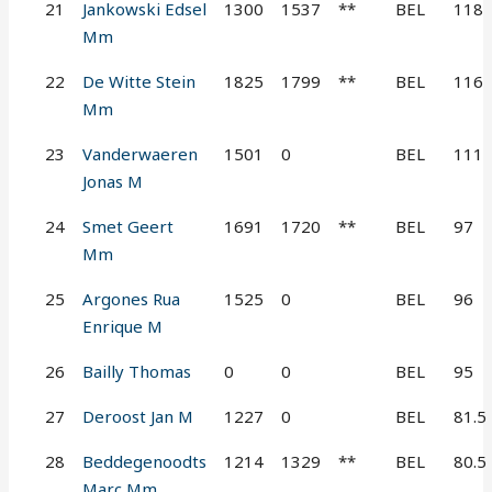
21
Jankowski Edsel
1300
1537
**
BEL
118
Mm
22
De Witte Stein
1825
1799
**
BEL
116
Mm
23
Vanderwaeren
1501
0
BEL
111
Jonas M
24
Smet Geert
1691
1720
**
BEL
97
Mm
25
Argones Rua
1525
0
BEL
96
Enrique M
26
Bailly Thomas
0
0
BEL
95
27
Deroost Jan M
1227
0
BEL
81.5
28
Beddegenoodts
1214
1329
**
BEL
80.5
Marc Mm