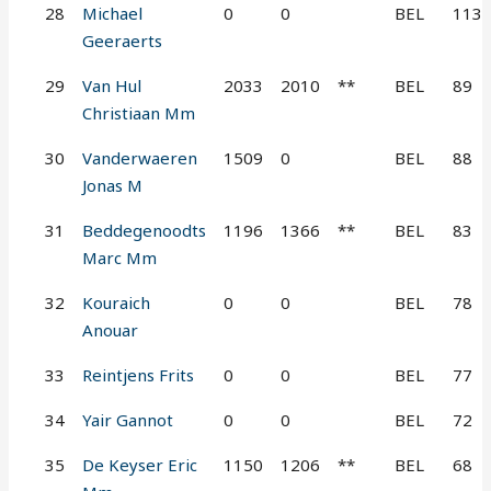
28
Michael
0
0
BEL
113
Geeraerts
29
Van Hul
2033
2010
**
BEL
89
Christiaan Mm
30
Vanderwaeren
1509
0
BEL
88
Jonas M
31
Beddegenoodts
1196
1366
**
BEL
83
Marc Mm
32
Kouraich
0
0
BEL
78
Anouar
33
Reintjens Frits
0
0
BEL
77
34
Yair Gannot
0
0
BEL
72
35
De Keyser Eric
1150
1206
**
BEL
68