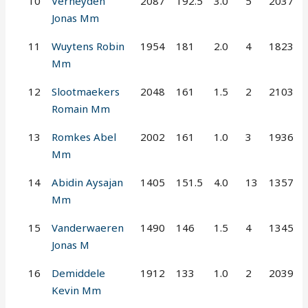
10
Verheyden
2087
192.5
3.0
5
2037
Jonas Mm
11
Wuytens Robin
1954
181
2.0
4
1823
Mm
12
Slootmaekers
2048
161
1.5
2
2103
Romain Mm
13
Romkes Abel
2002
161
1.0
3
1936
Mm
14
Abidin Aysajan
1405
151.5
4.0
13
1357
Mm
15
Vanderwaeren
1490
146
1.5
4
1345
Jonas M
16
Demiddele
1912
133
1.0
2
2039
Kevin Mm