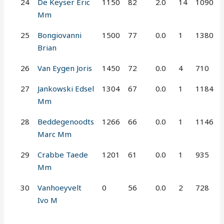
24
De Keyser Eric
1150
82
2.0
14
1090
Mm
25
Bongiovanni
1500
77
0.0
1
1380
Brian
26
Van Eygen Joris
1450
72
0.0
4
710
27
Jankowski Edsel
1304
67
0.0
1
1184
Mm
28
Beddegenoodts
1266
66
0.0
1
1146
Marc Mm
29
Crabbe Taede
1201
61
0.0
1
935
Mm
30
Vanhoeyvelt
0
56
0.0
2
728
Ivo M