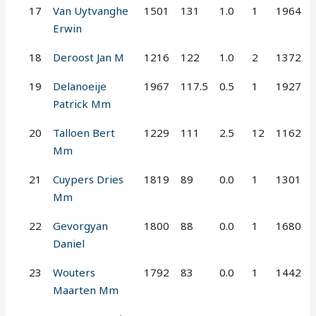
17
Van Uytvanghe
1501
131
1.0
1
1964
Erwin
18
Deroost Jan M
1216
122
1.0
2
1372
19
Delanoeije
1967
117.5
0.5
1
1927
Patrick Mm
20
Talloen Bert
1229
111
2.5
12
1162
Mm
21
Cuypers Dries
1819
89
0.0
1
1301
Mm
22
Gevorgyan
1800
88
0.0
1
1680
Daniel
23
Wouters
1792
83
0.0
1
1442
Maarten Mm