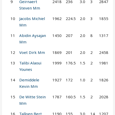
9
Geirnaert
2418
236
3.0
3
2847
Steven Mm
10
Jacobs Michiel
1962
224.5
2.0
3
1855
Mm
11
Abidin Aysajan
1450
207
2.0
8
1317
Mm
12
Voet Dirk Mm
1869
201
2.0
2
2458
13
Talibi Alaoui
1999
176.5
1.5
2
1981
Younes
14
Demiddele
1927
172
1.0
2
1826
Kevin Mm
15
De Witte Stein
1787
160.5
1.5
2
2028
Mm
16
Talloen Bert
1190
155
3.0
14
1207