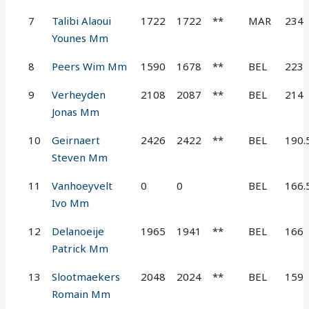
7
Talibi Alaoui
1722
1722
**
MAR
234
Younes Mm
8
Peers Wim Mm
1590
1678
**
BEL
223
9
Verheyden
2108
2087
**
BEL
214
Jonas Mm
10
Geirnaert
2426
2422
**
BEL
190.
Steven Mm
11
Vanhoeyvelt
0
0
BEL
166.
Ivo Mm
12
Delanoeije
1965
1941
**
BEL
166
Patrick Mm
13
Slootmaekers
2048
2024
**
BEL
159
Romain Mm