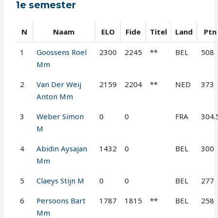
1e semester
N
Naam
ELO
Fide
Titel
Land
Ptn
1
Goossens Roel
2300
2245
**
BEL
508
Mm
2
Van Der Weij
2159
2204
**
NED
373
Anton Mm
3
Weber Simon
0
0
FRA
304.
M
4
Abidin Aysajan
1432
0
BEL
300
Mm
5
Claeys Stijn M
0
0
BEL
277
6
Persoons Bart
1787
1815
**
BEL
258
Mm