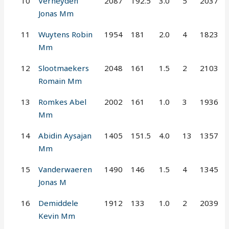
10
Verheyden
2087
192.5
3.0
5
2037
Jonas Mm
11
Wuytens Robin
1954
181
2.0
4
1823
Mm
12
Slootmaekers
2048
161
1.5
2
2103
Romain Mm
13
Romkes Abel
2002
161
1.0
3
1936
Mm
14
Abidin Aysajan
1405
151.5
4.0
13
1357
Mm
15
Vanderwaeren
1490
146
1.5
4
1345
Jonas M
16
Demiddele
1912
133
1.0
2
2039
Kevin Mm