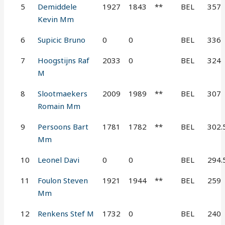
5
Demiddele
1927
1843
**
BEL
357
Kevin Mm
6
Supicic Bruno
0
0
BEL
336
7
Hoogstijns Raf
2033
0
BEL
324
M
8
Slootmaekers
2009
1989
**
BEL
307
Romain Mm
9
Persoons Bart
1781
1782
**
BEL
302.
Mm
10
Leonel Davi
0
0
BEL
294.
11
Foulon Steven
1921
1944
**
BEL
259
Mm
12
Renkens Stef M
1732
0
BEL
240