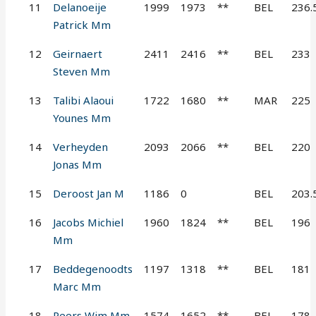
11
Delanoeije
1999
1973
**
BEL
236.
Patrick Mm
12
Geirnaert
2411
2416
**
BEL
233
Steven Mm
13
Talibi Alaoui
1722
1680
**
MAR
225
Younes Mm
14
Verheyden
2093
2066
**
BEL
220
Jonas Mm
15
Deroost Jan M
1186
0
BEL
203.
16
Jacobs Michiel
1960
1824
**
BEL
196
Mm
17
Beddegenoodts
1197
1318
**
BEL
181
Marc Mm
18
Peers Wim Mm
1574
1652
**
BEL
178