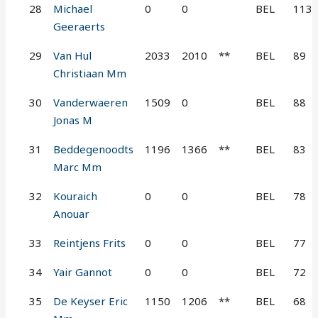
28
Michael
0
0
BEL
113
Geeraerts
29
Van Hul
2033
2010
**
BEL
89
Christiaan Mm
30
Vanderwaeren
1509
0
BEL
88
Jonas M
31
Beddegenoodts
1196
1366
**
BEL
83
Marc Mm
32
Kouraich
0
0
BEL
78
Anouar
33
Reintjens Frits
0
0
BEL
77
34
Yair Gannot
0
0
BEL
72
35
De Keyser Eric
1150
1206
**
BEL
68