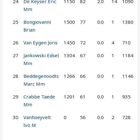
24
De Keyser Eric
1150
82
2.0
14
1090
Mm
25
Bongiovanni
1500
77
0.0
1
1380
Brian
26
Van Eygen Joris
1450
72
0.0
4
710
27
Jankowski Edsel
1304
67
0.0
1
1184
Mm
28
Beddegenoodts
1266
66
0.0
1
1146
Marc Mm
29
Crabbe Taede
1201
61
0.0
1
935
Mm
30
Vanhoeyvelt
0
56
0.0
2
728
Ivo M