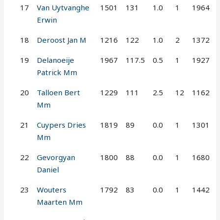
17
Van Uytvanghe
1501
131
1.0
1
1964
Erwin
18
Deroost Jan M
1216
122
1.0
2
1372
19
Delanoeije
1967
117.5
0.5
1
1927
Patrick Mm
20
Talloen Bert
1229
111
2.5
12
1162
Mm
21
Cuypers Dries
1819
89
0.0
1
1301
Mm
22
Gevorgyan
1800
88
0.0
1
1680
Daniel
23
Wouters
1792
83
0.0
1
1442
Maarten Mm