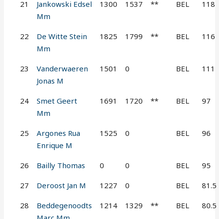
21
Jankowski Edsel
1300
1537
**
BEL
118
Mm
22
De Witte Stein
1825
1799
**
BEL
116
Mm
23
Vanderwaeren
1501
0
BEL
111
Jonas M
24
Smet Geert
1691
1720
**
BEL
97
Mm
25
Argones Rua
1525
0
BEL
96
Enrique M
26
Bailly Thomas
0
0
BEL
95
27
Deroost Jan M
1227
0
BEL
81.5
28
Beddegenoodts
1214
1329
**
BEL
80.5
Marc Mm