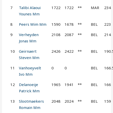
7
Talibi Alaoui
1722
1722
**
MAR
234
Younes Mm
8
Peers Wim Mm
1590
1678
**
BEL
223
9
Verheyden
2108
2087
**
BEL
214
Jonas Mm
10
Geirnaert
2426
2422
**
BEL
190.
Steven Mm
11
Vanhoeyvelt
0
0
BEL
166.
Ivo Mm
12
Delanoeije
1965
1941
**
BEL
166
Patrick Mm
13
Slootmaekers
2048
2024
**
BEL
159
Romain Mm