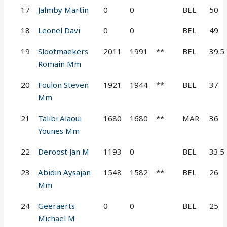
17
Jalmby Martin
0
0
BEL
50
18
Leonel Davi
0
0
BEL
49
19
Slootmaekers
2011
1991
**
BEL
39.5
Romain Mm
20
Foulon Steven
1921
1944
**
BEL
37
Mm
21
Talibi Alaoui
1680
1680
**
MAR
36
Younes Mm
22
Deroost Jan M
1193
0
BEL
33.5
23
Abidin Aysajan
1548
1582
**
BEL
26
Mm
24
Geeraerts
0
0
BEL
25
Michael M