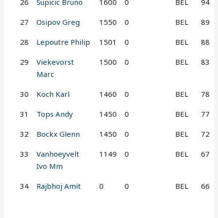
26
Supicic Bruno
1600
0
BEL
94
27
Osipov Greg
1550
0
BEL
89
28
Lepoutre Philip
1501
0
BEL
88
29
Viekevorst
1500
0
BEL
83
Marc
30
Koch Karl
1460
0
BEL
78
31
Tops Andy
1450
0
BEL
77
32
Bockx Glenn
1450
0
BEL
72
33
Vanhoeyvelt
1149
0
BEL
67
Ivo Mm
34
Rajbhoj Amit
0
0
BEL
66