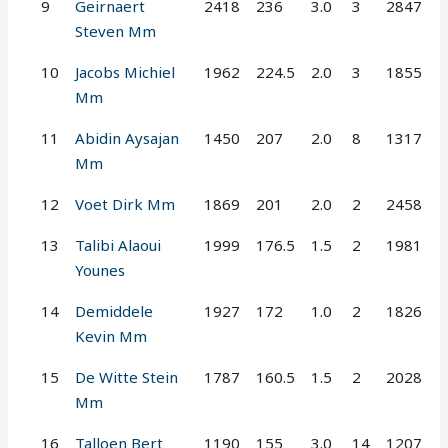
9
Geirnaert
2418
236
3.0
3
2847
Steven Mm
10
Jacobs Michiel
1962
224.5
2.0
3
1855
Mm
11
Abidin Aysajan
1450
207
2.0
8
1317
Mm
12
Voet Dirk Mm
1869
201
2.0
2
2458
13
Talibi Alaoui
1999
176.5
1.5
2
1981
Younes
14
Demiddele
1927
172
1.0
2
1826
Kevin Mm
15
De Witte Stein
1787
160.5
1.5
2
2028
Mm
16
Talloen Bert
1190
155
3.0
14
1207