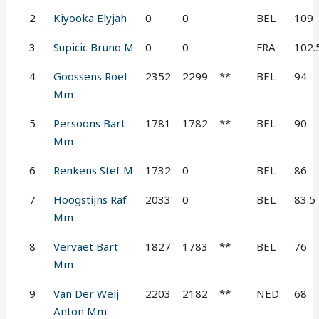
2
Kiyooka Elyjah
0
0
BEL
109
3
Supicic Bruno M
0
0
FRA
102.
4
Goossens Roel
2352
2299
**
BEL
94
Mm
5
Persoons Bart
1781
1782
**
BEL
90
Mm
6
Renkens Stef M
1732
0
BEL
86
7
Hoogstijns Raf
2033
0
BEL
83.5
Mm
8
Vervaet Bart
1827
1783
**
BEL
76
Mm
9
Van Der Weij
2203
2182
**
NED
68
Anton Mm