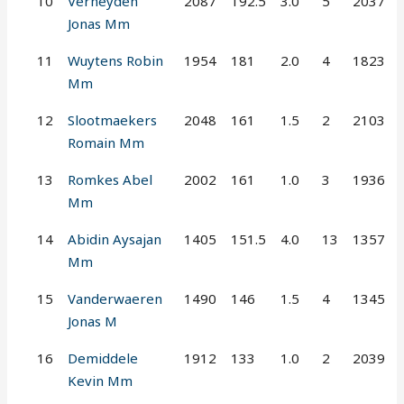
10
Verheyden
2087
192.5
3.0
5
2037
Jonas Mm
11
Wuytens Robin
1954
181
2.0
4
1823
Mm
12
Slootmaekers
2048
161
1.5
2
2103
Romain Mm
13
Romkes Abel
2002
161
1.0
3
1936
Mm
14
Abidin Aysajan
1405
151.5
4.0
13
1357
Mm
15
Vanderwaeren
1490
146
1.5
4
1345
Jonas M
16
Demiddele
1912
133
1.0
2
2039
Kevin Mm