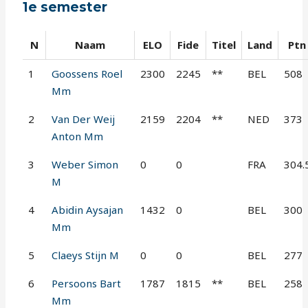
1e semester
N
Naam
ELO
Fide
Titel
Land
Ptn
1
Goossens Roel
2300
2245
**
BEL
508
Mm
2
Van Der Weij
2159
2204
**
NED
373
Anton Mm
3
Weber Simon
0
0
FRA
304.
M
4
Abidin Aysajan
1432
0
BEL
300
Mm
5
Claeys Stijn M
0
0
BEL
277
6
Persoons Bart
1787
1815
**
BEL
258
Mm