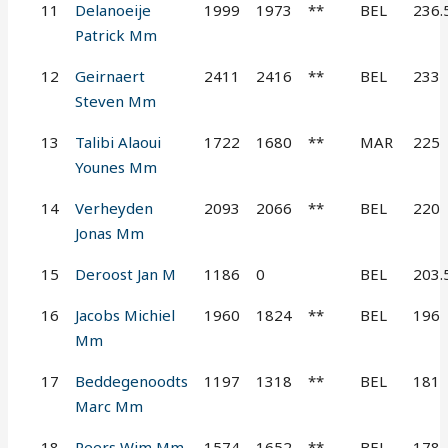
11
Delanoeije
1999
1973
**
BEL
236.
Patrick Mm
12
Geirnaert
2411
2416
**
BEL
233
Steven Mm
13
Talibi Alaoui
1722
1680
**
MAR
225
Younes Mm
14
Verheyden
2093
2066
**
BEL
220
Jonas Mm
15
Deroost Jan M
1186
0
BEL
203.
16
Jacobs Michiel
1960
1824
**
BEL
196
Mm
17
Beddegenoodts
1197
1318
**
BEL
181
Marc Mm
18
Peers Wim Mm
1574
1652
**
BEL
178