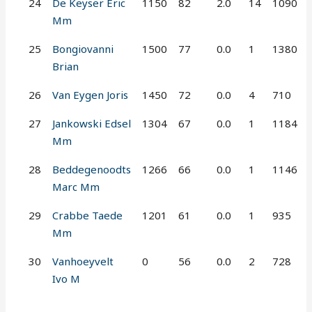
24
De Keyser Eric
1150
82
2.0
14
1090
Mm
25
Bongiovanni
1500
77
0.0
1
1380
Brian
26
Van Eygen Joris
1450
72
0.0
4
710
27
Jankowski Edsel
1304
67
0.0
1
1184
Mm
28
Beddegenoodts
1266
66
0.0
1
1146
Marc Mm
29
Crabbe Taede
1201
61
0.0
1
935
Mm
30
Vanhoeyvelt
0
56
0.0
2
728
Ivo M