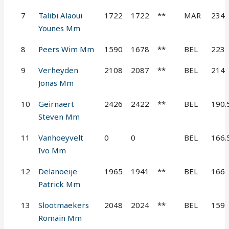
7
Talibi Alaoui
1722
1722
**
MAR
234
Younes Mm
8
Peers Wim Mm
1590
1678
**
BEL
223
9
Verheyden
2108
2087
**
BEL
214
Jonas Mm
10
Geirnaert
2426
2422
**
BEL
190.
Steven Mm
11
Vanhoeyvelt
0
0
BEL
166.
Ivo Mm
12
Delanoeije
1965
1941
**
BEL
166
Patrick Mm
13
Slootmaekers
2048
2024
**
BEL
159
Romain Mm