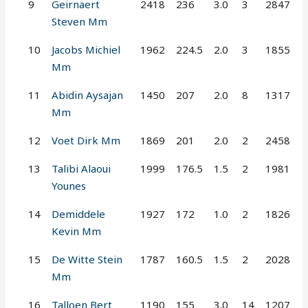
9
Geirnaert
2418
236
3.0
3
2847
Steven Mm
10
Jacobs Michiel
1962
224.5
2.0
3
1855
Mm
11
Abidin Aysajan
1450
207
2.0
8
1317
Mm
12
Voet Dirk Mm
1869
201
2.0
2
2458
13
Talibi Alaoui
1999
176.5
1.5
2
1981
Younes
14
Demiddele
1927
172
1.0
2
1826
Kevin Mm
15
De Witte Stein
1787
160.5
1.5
2
2028
Mm
16
Talloen Bert
1190
155
3.0
14
1207