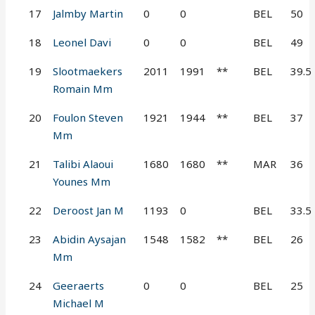
17
Jalmby Martin
0
0
BEL
50
18
Leonel Davi
0
0
BEL
49
19
Slootmaekers
2011
1991
**
BEL
39.5
Romain Mm
20
Foulon Steven
1921
1944
**
BEL
37
Mm
21
Talibi Alaoui
1680
1680
**
MAR
36
Younes Mm
22
Deroost Jan M
1193
0
BEL
33.5
23
Abidin Aysajan
1548
1582
**
BEL
26
Mm
24
Geeraerts
0
0
BEL
25
Michael M