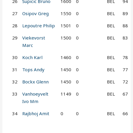
26
Supicic Bruno
1600
0
BEL
94
27
Osipov Greg
1550
0
BEL
89
28
Lepoutre Philip
1501
0
BEL
88
29
Viekevorst
1500
0
BEL
83
Marc
30
Koch Karl
1460
0
BEL
78
31
Tops Andy
1450
0
BEL
77
32
Bockx Glenn
1450
0
BEL
72
33
Vanhoeyvelt
1149
0
BEL
67
Ivo Mm
34
Rajbhoj Amit
0
0
BEL
66