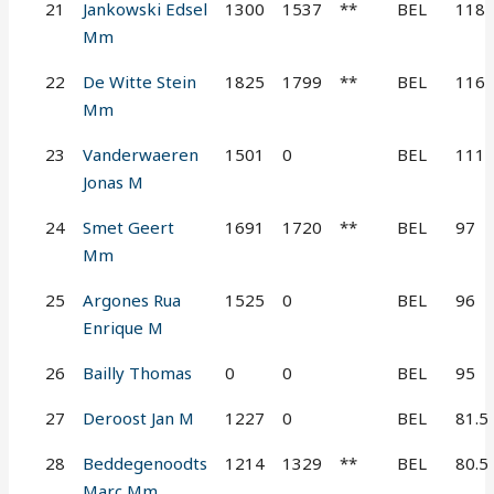
21
Jankowski Edsel
1300
1537
**
BEL
118
Mm
22
De Witte Stein
1825
1799
**
BEL
116
Mm
23
Vanderwaeren
1501
0
BEL
111
Jonas M
24
Smet Geert
1691
1720
**
BEL
97
Mm
25
Argones Rua
1525
0
BEL
96
Enrique M
26
Bailly Thomas
0
0
BEL
95
27
Deroost Jan M
1227
0
BEL
81.5
28
Beddegenoodts
1214
1329
**
BEL
80.5
Marc Mm