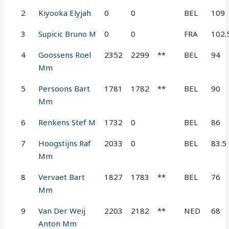
2
Kiyooka Elyjah
0
0
BEL
109
3
Supicic Bruno M
0
0
FRA
102.
4
Goossens Roel
2352
2299
**
BEL
94
Mm
5
Persoons Bart
1781
1782
**
BEL
90
Mm
6
Renkens Stef M
1732
0
BEL
86
7
Hoogstijns Raf
2033
0
BEL
83.5
Mm
8
Vervaet Bart
1827
1783
**
BEL
76
Mm
9
Van Der Weij
2203
2182
**
NED
68
Anton Mm