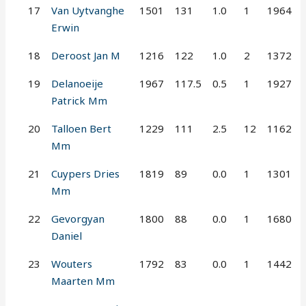
17
Van Uytvanghe
1501
131
1.0
1
1964
Erwin
18
Deroost Jan M
1216
122
1.0
2
1372
19
Delanoeije
1967
117.5
0.5
1
1927
Patrick Mm
20
Talloen Bert
1229
111
2.5
12
1162
Mm
21
Cuypers Dries
1819
89
0.0
1
1301
Mm
22
Gevorgyan
1800
88
0.0
1
1680
Daniel
23
Wouters
1792
83
0.0
1
1442
Maarten Mm