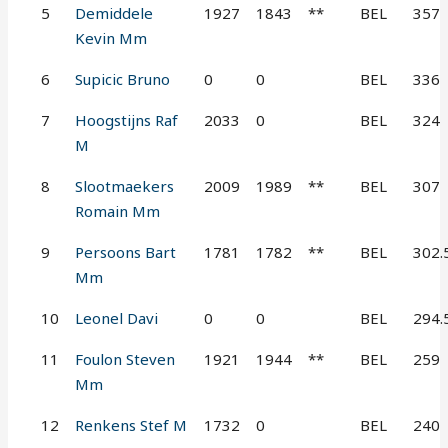
5
Demiddele
1927
1843
**
BEL
357
Kevin Mm
6
Supicic Bruno
0
0
BEL
336
7
Hoogstijns Raf
2033
0
BEL
324
M
8
Slootmaekers
2009
1989
**
BEL
307
Romain Mm
9
Persoons Bart
1781
1782
**
BEL
302.
Mm
10
Leonel Davi
0
0
BEL
294.
11
Foulon Steven
1921
1944
**
BEL
259
Mm
12
Renkens Stef M
1732
0
BEL
240