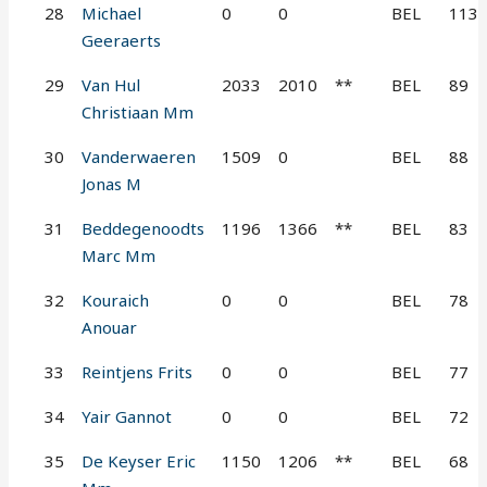
28
Michael
0
0
BEL
113
Geeraerts
29
Van Hul
2033
2010
**
BEL
89
Christiaan Mm
30
Vanderwaeren
1509
0
BEL
88
Jonas M
31
Beddegenoodts
1196
1366
**
BEL
83
Marc Mm
32
Kouraich
0
0
BEL
78
Anouar
33
Reintjens Frits
0
0
BEL
77
34
Yair Gannot
0
0
BEL
72
35
De Keyser Eric
1150
1206
**
BEL
68