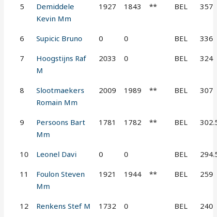
5
Demiddele
1927
1843
**
BEL
357
Kevin Mm
6
Supicic Bruno
0
0
BEL
336
7
Hoogstijns Raf
2033
0
BEL
324
M
8
Slootmaekers
2009
1989
**
BEL
307
Romain Mm
9
Persoons Bart
1781
1782
**
BEL
302.
Mm
10
Leonel Davi
0
0
BEL
294.
11
Foulon Steven
1921
1944
**
BEL
259
Mm
12
Renkens Stef M
1732
0
BEL
240