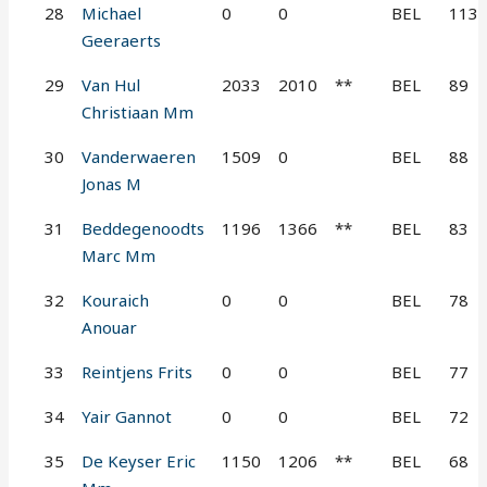
28
Michael
0
0
BEL
113
Geeraerts
29
Van Hul
2033
2010
**
BEL
89
Christiaan Mm
30
Vanderwaeren
1509
0
BEL
88
Jonas M
31
Beddegenoodts
1196
1366
**
BEL
83
Marc Mm
32
Kouraich
0
0
BEL
78
Anouar
33
Reintjens Frits
0
0
BEL
77
34
Yair Gannot
0
0
BEL
72
35
De Keyser Eric
1150
1206
**
BEL
68