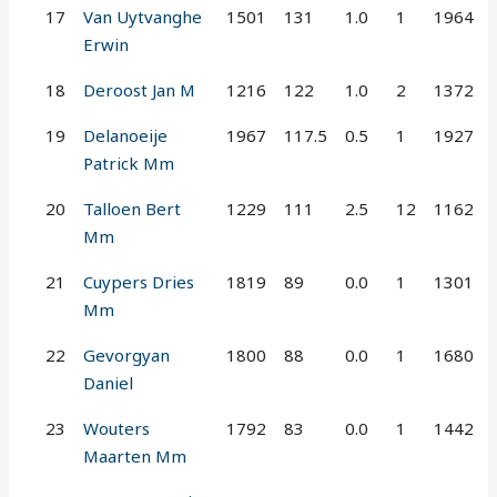
17
Van Uytvanghe
1501
131
1.0
1
1964
Erwin
18
Deroost Jan M
1216
122
1.0
2
1372
19
Delanoeije
1967
117.5
0.5
1
1927
Patrick Mm
20
Talloen Bert
1229
111
2.5
12
1162
Mm
21
Cuypers Dries
1819
89
0.0
1
1301
Mm
22
Gevorgyan
1800
88
0.0
1
1680
Daniel
23
Wouters
1792
83
0.0
1
1442
Maarten Mm