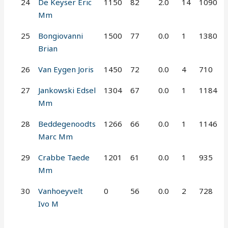
24
De Keyser Eric
1150
82
2.0
14
1090
Mm
25
Bongiovanni
1500
77
0.0
1
1380
Brian
26
Van Eygen Joris
1450
72
0.0
4
710
27
Jankowski Edsel
1304
67
0.0
1
1184
Mm
28
Beddegenoodts
1266
66
0.0
1
1146
Marc Mm
29
Crabbe Taede
1201
61
0.0
1
935
Mm
30
Vanhoeyvelt
0
56
0.0
2
728
Ivo M