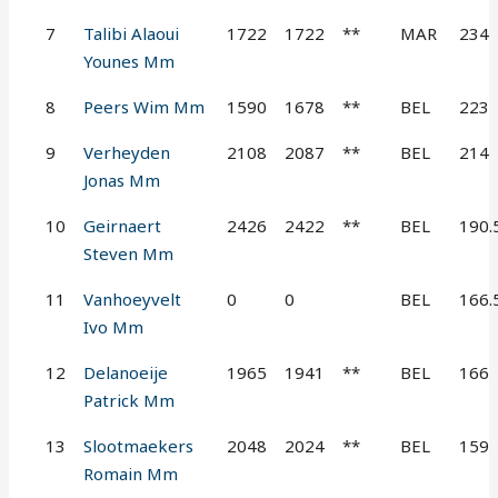
7
Talibi Alaoui
1722
1722
**
MAR
234
Younes Mm
8
Peers Wim Mm
1590
1678
**
BEL
223
9
Verheyden
2108
2087
**
BEL
214
Jonas Mm
10
Geirnaert
2426
2422
**
BEL
190.
Steven Mm
11
Vanhoeyvelt
0
0
BEL
166.
Ivo Mm
12
Delanoeije
1965
1941
**
BEL
166
Patrick Mm
13
Slootmaekers
2048
2024
**
BEL
159
Romain Mm