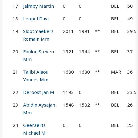
17
Jalmby Martin
0
0
BEL
50
18
Leonel Davi
0
0
BEL
49
19
Slootmaekers
2011
1991
**
BEL
39.5
Romain Mm
20
Foulon Steven
1921
1944
**
BEL
37
Mm
21
Talibi Alaoui
1680
1680
**
MAR
36
Younes Mm
22
Deroost Jan M
1193
0
BEL
33.5
23
Abidin Aysajan
1548
1582
**
BEL
26
Mm
24
Geeraerts
0
0
BEL
25
Michael M