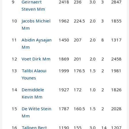
9
Geirnaert
2418
236
3.0
3
2847
Steven Mm
10
Jacobs Michiel
1962
224.5
2.0
3
1855
Mm
11
Abidin Aysajan
1450
207
2.0
8
1317
Mm
12
Voet Dirk Mm
1869
201
2.0
2
2458
13
Talibi Alaoui
1999
176.5
1.5
2
1981
Younes
14
Demiddele
1927
172
1.0
2
1826
Kevin Mm
15
De Witte Stein
1787
160.5
1.5
2
2028
Mm
16
Talloen Bert
1190
155
3.0
14
1207