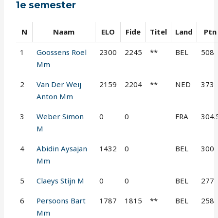
1e semester
N
Naam
ELO
Fide
Titel
Land
Ptn
1
Goossens Roel
2300
2245
**
BEL
508
Mm
2
Van Der Weij
2159
2204
**
NED
373
Anton Mm
3
Weber Simon
0
0
FRA
304.
M
4
Abidin Aysajan
1432
0
BEL
300
Mm
5
Claeys Stijn M
0
0
BEL
277
6
Persoons Bart
1787
1815
**
BEL
258
Mm