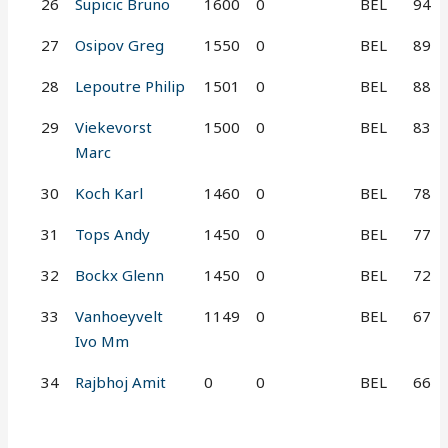
26
Supicic Bruno
1600
0
BEL
94
27
Osipov Greg
1550
0
BEL
89
28
Lepoutre Philip
1501
0
BEL
88
29
Viekevorst
1500
0
BEL
83
Marc
30
Koch Karl
1460
0
BEL
78
31
Tops Andy
1450
0
BEL
77
32
Bockx Glenn
1450
0
BEL
72
33
Vanhoeyvelt
1149
0
BEL
67
Ivo Mm
34
Rajbhoj Amit
0
0
BEL
66