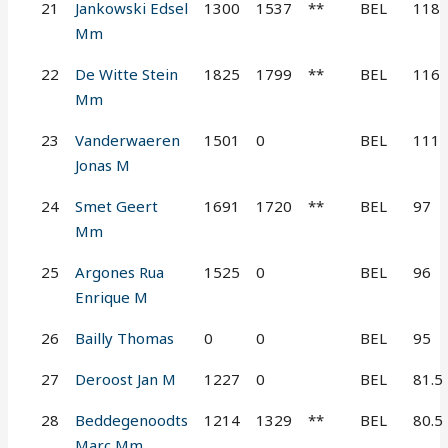
21
Jankowski Edsel
1300
1537
**
BEL
118
Mm
22
De Witte Stein
1825
1799
**
BEL
116
Mm
23
Vanderwaeren
1501
0
BEL
111
Jonas M
24
Smet Geert
1691
1720
**
BEL
97
Mm
25
Argones Rua
1525
0
BEL
96
Enrique M
26
Bailly Thomas
0
0
BEL
95
27
Deroost Jan M
1227
0
BEL
81.5
28
Beddegenoodts
1214
1329
**
BEL
80.5
Marc Mm