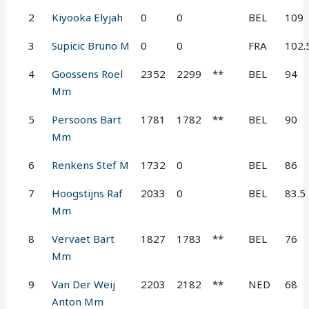
2
Kiyooka Elyjah
0
0
BEL
109
3
Supicic Bruno M
0
0
FRA
102.
4
Goossens Roel
2352
2299
**
BEL
94
Mm
5
Persoons Bart
1781
1782
**
BEL
90
Mm
6
Renkens Stef M
1732
0
BEL
86
7
Hoogstijns Raf
2033
0
BEL
83.5
Mm
8
Vervaet Bart
1827
1783
**
BEL
76
Mm
9
Van Der Weij
2203
2182
**
NED
68
Anton Mm