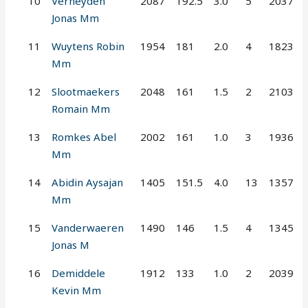
10
Verheyden
2087
192.5
3.0
5
2037
Jonas Mm
11
Wuytens Robin
1954
181
2.0
4
1823
Mm
12
Slootmaekers
2048
161
1.5
2
2103
Romain Mm
13
Romkes Abel
2002
161
1.0
3
1936
Mm
14
Abidin Aysajan
1405
151.5
4.0
13
1357
Mm
15
Vanderwaeren
1490
146
1.5
4
1345
Jonas M
16
Demiddele
1912
133
1.0
2
2039
Kevin Mm