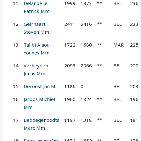
11
Delanoeije
1999
1973
**
BEL
236.
Patrick Mm
12
Geirnaert
2411
2416
**
BEL
233
Steven Mm
13
Talibi Alaoui
1722
1680
**
MAR
225
Younes Mm
14
Verheyden
2093
2066
**
BEL
220
Jonas Mm
15
Deroost Jan M
1186
0
BEL
203.
16
Jacobs Michiel
1960
1824
**
BEL
196
Mm
17
Beddegenoodts
1197
1318
**
BEL
181
Marc Mm
18
Peers Wim Mm
1574
1652
**
BEL
178