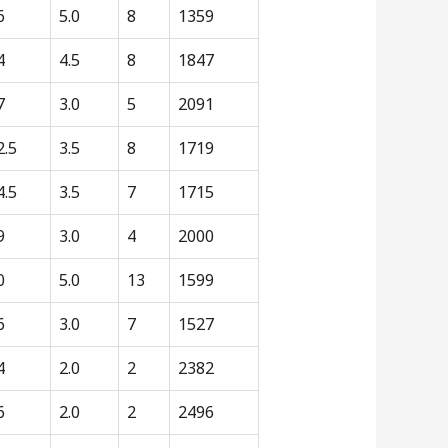
6
5.0
8
1359
4
4.5
8
1847
7
3.0
5
2091
2.5
3.5
8
1719
4.5
3.5
7
1715
9
3.0
4
2000
0
5.0
13
1599
6
3.0
7
1527
4
2.0
2
2382
6
2.0
2
2496