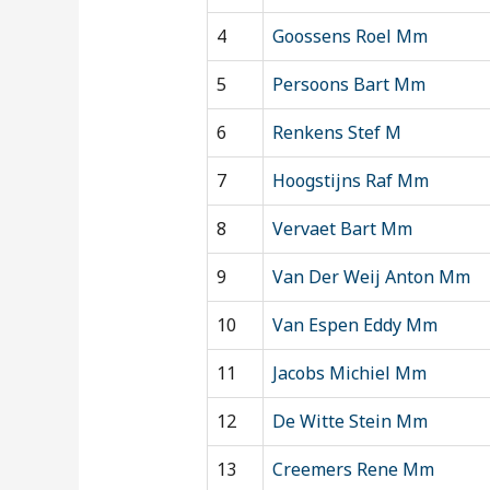
4
Goossens Roel Mm
5
Persoons Bart Mm
6
Renkens Stef M
7
Hoogstijns Raf Mm
8
Vervaet Bart Mm
9
Van Der Weij Anton Mm
10
Van Espen Eddy Mm
11
Jacobs Michiel Mm
12
De Witte Stein Mm
13
Creemers Rene Mm