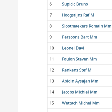
6
Supicic Bruno
7
Hoogstijns Raf M
8
Slootmaekers Romain Mm
9
Persoons Bart Mm
10
Leonel Davi
11
Foulon Steven Mm
12
Renkens Stef M
13
Abidin Aysajan Mm
14
Jacobs Michiel Mm
15
Wettach Michel Mm