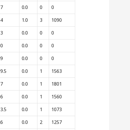
57
0.0
0
0
54
1.0
3
1090
53
0.0
0
0
50
0.0
0
0
49
0.0
0
0
9.5
0.0
1
1563
37
0.0
1
1801
36
0.0
1
1560
3.5
0.0
1
1073
26
0.0
2
1257