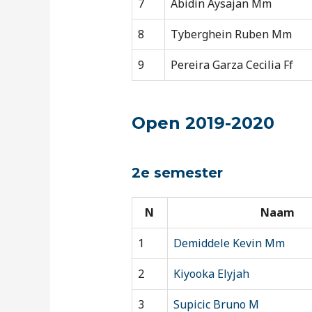
7
Abidin Aysajan Mm
8
Tyberghein Ruben Mm
9
Pereira Garza Cecilia Ff
Open 2019-2020
2e semester
N
Naam
1
Demiddele Kevin Mm
2
Kiyooka Elyjah
3
Supicic Bruno M