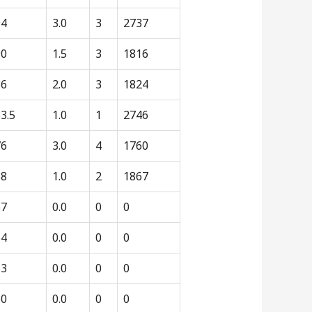
94
3.0
3
2737
90
1.5
3
1816
86
2.0
3
1824
3.5
1.0
1
2746
76
3.0
4
1760
68
1.0
2
1867
67
0.0
0
0
64
0.0
0
0
63
0.0
0
0
60
0.0
0
0