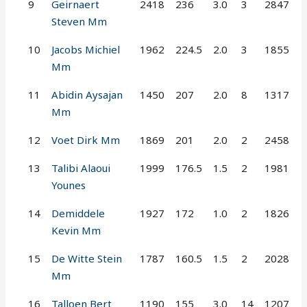
9
Geirnaert
2418
236
3.0
3
2847
Steven Mm
10
Jacobs Michiel
1962
224.5
2.0
3
1855
Mm
11
Abidin Aysajan
1450
207
2.0
8
1317
Mm
12
Voet Dirk Mm
1869
201
2.0
2
2458
13
Talibi Alaoui
1999
176.5
1.5
2
1981
Younes
14
Demiddele
1927
172
1.0
2
1826
Kevin Mm
15
De Witte Stein
1787
160.5
1.5
2
2028
Mm
16
Talloen Bert
1190
155
3.0
14
1207