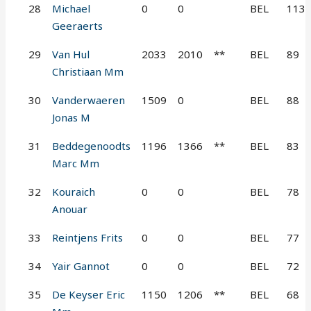
28
Michael
0
0
BEL
113
Geeraerts
29
Van Hul
2033
2010
**
BEL
89
Christiaan Mm
30
Vanderwaeren
1509
0
BEL
88
Jonas M
31
Beddegenoodts
1196
1366
**
BEL
83
Marc Mm
32
Kouraich
0
0
BEL
78
Anouar
33
Reintjens Frits
0
0
BEL
77
34
Yair Gannot
0
0
BEL
72
35
De Keyser Eric
1150
1206
**
BEL
68