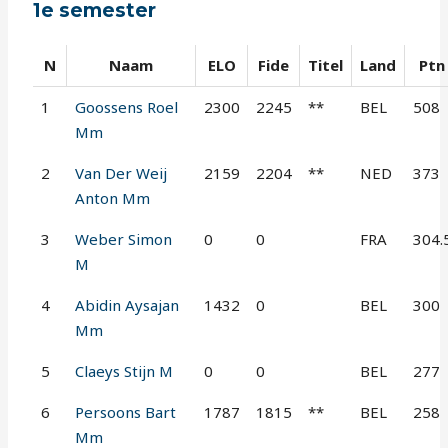
1e semester
N
Naam
ELO
Fide
Titel
Land
Ptn
1
Goossens Roel
2300
2245
**
BEL
508
Mm
2
Van Der Weij
2159
2204
**
NED
373
Anton Mm
3
Weber Simon
0
0
FRA
304.
M
4
Abidin Aysajan
1432
0
BEL
300
Mm
5
Claeys Stijn M
0
0
BEL
277
6
Persoons Bart
1787
1815
**
BEL
258
Mm