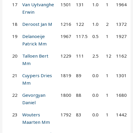
17
Van Uytvanghe
1501
131
1.0
1
1964
Erwin
18
Deroost Jan M
1216
122
1.0
2
1372
19
Delanoeije
1967
117.5
0.5
1
1927
Patrick Mm
20
Talloen Bert
1229
111
2.5
12
1162
Mm
21
Cuypers Dries
1819
89
0.0
1
1301
Mm
22
Gevorgyan
1800
88
0.0
1
1680
Daniel
23
Wouters
1792
83
0.0
1
1442
Maarten Mm