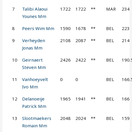
7
Talibi Alaoui
1722
1722
**
MAR
234
Younes Mm
8
Peers Wim Mm
1590
1678
**
BEL
223
9
Verheyden
2108
2087
**
BEL
214
Jonas Mm
10
Geirnaert
2426
2422
**
BEL
190.
Steven Mm
11
Vanhoeyvelt
0
0
BEL
166.
Ivo Mm
12
Delanoeije
1965
1941
**
BEL
166
Patrick Mm
13
Slootmaekers
2048
2024
**
BEL
159
Romain Mm