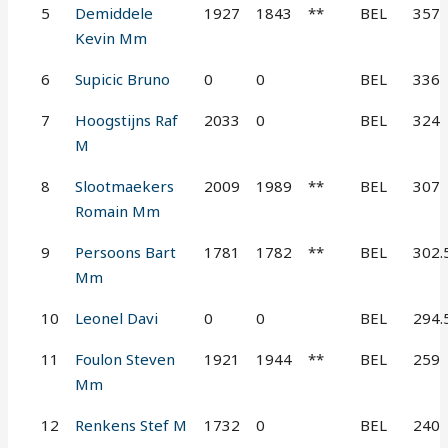
5
Demiddele
1927
1843
**
BEL
357
Kevin Mm
6
Supicic Bruno
0
0
BEL
336
7
Hoogstijns Raf
2033
0
BEL
324
M
8
Slootmaekers
2009
1989
**
BEL
307
Romain Mm
9
Persoons Bart
1781
1782
**
BEL
302.
Mm
10
Leonel Davi
0
0
BEL
294.
11
Foulon Steven
1921
1944
**
BEL
259
Mm
12
Renkens Stef M
1732
0
BEL
240