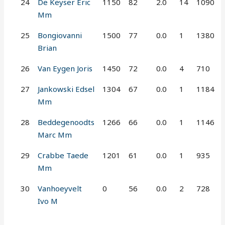
24
De Keyser Eric
1150
82
2.0
14
1090
Mm
25
Bongiovanni
1500
77
0.0
1
1380
Brian
26
Van Eygen Joris
1450
72
0.0
4
710
27
Jankowski Edsel
1304
67
0.0
1
1184
Mm
28
Beddegenoodts
1266
66
0.0
1
1146
Marc Mm
29
Crabbe Taede
1201
61
0.0
1
935
Mm
30
Vanhoeyvelt
0
56
0.0
2
728
Ivo M