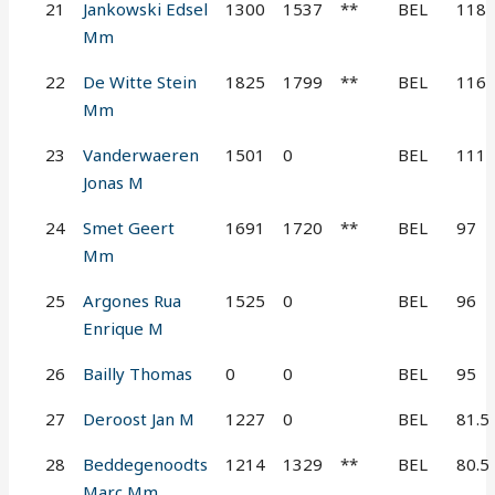
21
Jankowski Edsel
1300
1537
**
BEL
118
Mm
22
De Witte Stein
1825
1799
**
BEL
116
Mm
23
Vanderwaeren
1501
0
BEL
111
Jonas M
24
Smet Geert
1691
1720
**
BEL
97
Mm
25
Argones Rua
1525
0
BEL
96
Enrique M
26
Bailly Thomas
0
0
BEL
95
27
Deroost Jan M
1227
0
BEL
81.5
28
Beddegenoodts
1214
1329
**
BEL
80.5
Marc Mm