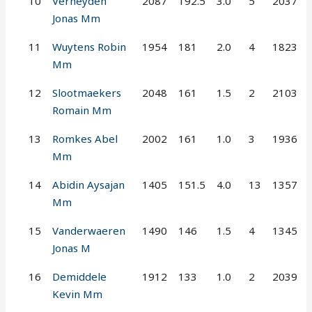
10
Verheyden
2087
192.5
3.0
5
2037
Jonas Mm
11
Wuytens Robin
1954
181
2.0
4
1823
Mm
12
Slootmaekers
2048
161
1.5
2
2103
Romain Mm
13
Romkes Abel
2002
161
1.0
3
1936
Mm
14
Abidin Aysajan
1405
151.5
4.0
13
1357
Mm
15
Vanderwaeren
1490
146
1.5
4
1345
Jonas M
16
Demiddele
1912
133
1.0
2
2039
Kevin Mm