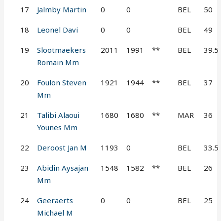
17
Jalmby Martin
0
0
BEL
50
18
Leonel Davi
0
0
BEL
49
19
Slootmaekers
2011
1991
**
BEL
39.5
Romain Mm
20
Foulon Steven
1921
1944
**
BEL
37
Mm
21
Talibi Alaoui
1680
1680
**
MAR
36
Younes Mm
22
Deroost Jan M
1193
0
BEL
33.5
23
Abidin Aysajan
1548
1582
**
BEL
26
Mm
24
Geeraerts
0
0
BEL
25
Michael M