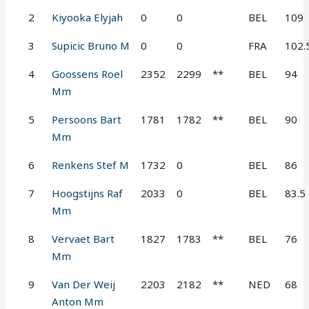
2
Kiyooka Elyjah
0
0
BEL
109
3
Supicic Bruno M
0
0
FRA
102.
4
Goossens Roel
2352
2299
**
BEL
94
Mm
5
Persoons Bart
1781
1782
**
BEL
90
Mm
6
Renkens Stef M
1732
0
BEL
86
7
Hoogstijns Raf
2033
0
BEL
83.5
Mm
8
Vervaet Bart
1827
1783
**
BEL
76
Mm
9
Van Der Weij
2203
2182
**
NED
68
Anton Mm