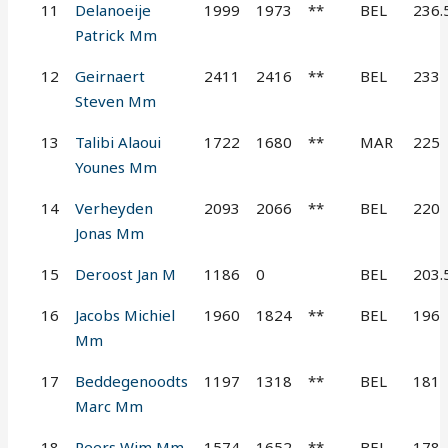
11
Delanoeije
1999
1973
**
BEL
236.
Patrick Mm
12
Geirnaert
2411
2416
**
BEL
233
Steven Mm
13
Talibi Alaoui
1722
1680
**
MAR
225
Younes Mm
14
Verheyden
2093
2066
**
BEL
220
Jonas Mm
15
Deroost Jan M
1186
0
BEL
203.
16
Jacobs Michiel
1960
1824
**
BEL
196
Mm
17
Beddegenoodts
1197
1318
**
BEL
181
Marc Mm
18
Peers Wim Mm
1574
1652
**
BEL
178