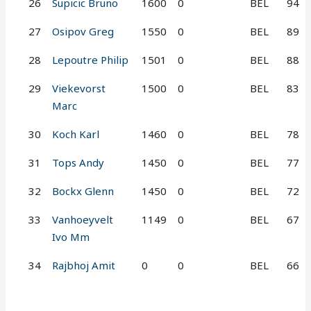
26
Supicic Bruno
1600
0
BEL
94
27
Osipov Greg
1550
0
BEL
89
28
Lepoutre Philip
1501
0
BEL
88
29
Viekevorst
1500
0
BEL
83
Marc
30
Koch Karl
1460
0
BEL
78
31
Tops Andy
1450
0
BEL
77
32
Bockx Glenn
1450
0
BEL
72
33
Vanhoeyvelt
1149
0
BEL
67
Ivo Mm
34
Rajbhoj Amit
0
0
BEL
66