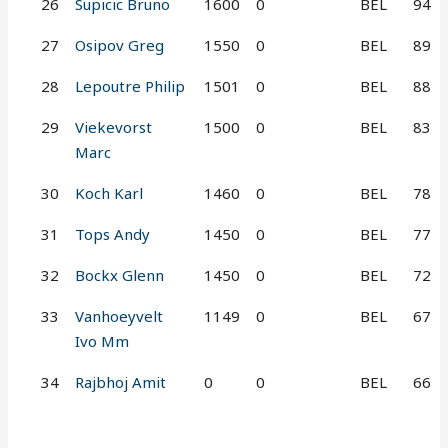
26
Supicic Bruno
1600
0
BEL
94
27
Osipov Greg
1550
0
BEL
89
28
Lepoutre Philip
1501
0
BEL
88
29
Viekevorst
1500
0
BEL
83
Marc
30
Koch Karl
1460
0
BEL
78
31
Tops Andy
1450
0
BEL
77
32
Bockx Glenn
1450
0
BEL
72
33
Vanhoeyvelt
1149
0
BEL
67
Ivo Mm
34
Rajbhoj Amit
0
0
BEL
66