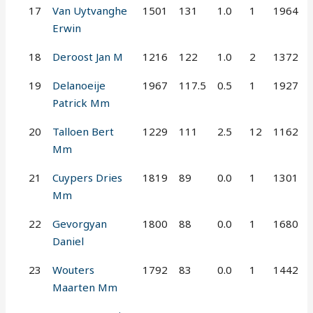
17
Van Uytvanghe
1501
131
1.0
1
1964
Erwin
18
Deroost Jan M
1216
122
1.0
2
1372
19
Delanoeije
1967
117.5
0.5
1
1927
Patrick Mm
20
Talloen Bert
1229
111
2.5
12
1162
Mm
21
Cuypers Dries
1819
89
0.0
1
1301
Mm
22
Gevorgyan
1800
88
0.0
1
1680
Daniel
23
Wouters
1792
83
0.0
1
1442
Maarten Mm