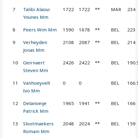
7
Talibi Alaoui
1722
1722
**
MAR
234
Younes Mm
8
Peers Wim Mm
1590
1678
**
BEL
223
9
Verheyden
2108
2087
**
BEL
214
Jonas Mm
10
Geirnaert
2426
2422
**
BEL
190.
Steven Mm
11
Vanhoeyvelt
0
0
BEL
166.
Ivo Mm
12
Delanoeije
1965
1941
**
BEL
166
Patrick Mm
13
Slootmaekers
2048
2024
**
BEL
159
Romain Mm