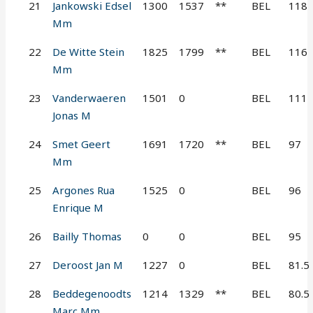
21
Jankowski Edsel
1300
1537
**
BEL
118
Mm
22
De Witte Stein
1825
1799
**
BEL
116
Mm
23
Vanderwaeren
1501
0
BEL
111
Jonas M
24
Smet Geert
1691
1720
**
BEL
97
Mm
25
Argones Rua
1525
0
BEL
96
Enrique M
26
Bailly Thomas
0
0
BEL
95
27
Deroost Jan M
1227
0
BEL
81.5
28
Beddegenoodts
1214
1329
**
BEL
80.5
Marc Mm