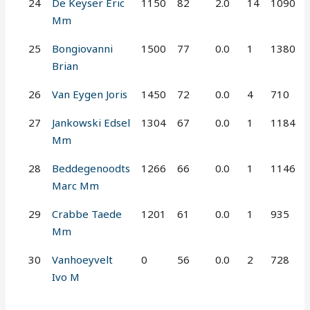
24
De Keyser Eric
1150
82
2.0
14
1090
Mm
25
Bongiovanni
1500
77
0.0
1
1380
Brian
26
Van Eygen Joris
1450
72
0.0
4
710
27
Jankowski Edsel
1304
67
0.0
1
1184
Mm
28
Beddegenoodts
1266
66
0.0
1
1146
Marc Mm
29
Crabbe Taede
1201
61
0.0
1
935
Mm
30
Vanhoeyvelt
0
56
0.0
2
728
Ivo M