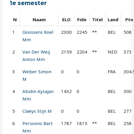
1e semester
N
Naam
ELO
Fide
Titel
Land
Ptn
1
Goossens Roel
2300
2245
**
BEL
508
Mm
2
Van Der Weij
2159
2204
**
NED
373
Anton Mm
3
Weber Simon
0
0
FRA
304.
M
4
Abidin Aysajan
1432
0
BEL
300
Mm
5
Claeys Stijn M
0
0
BEL
277
6
Persoons Bart
1787
1815
**
BEL
258
Mm