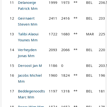
11
Delanoeije
1999
1973
**
BEL
236.
Patrick Mm
12
Geirnaert
2411
2416
**
BEL
233
Steven Mm
13
Talibi Alaoui
1722
1680
**
MAR
225
Younes Mm
14
Verheyden
2093
2066
**
BEL
220
Jonas Mm
15
Deroost Jan M
1186
0
BEL
203.
16
Jacobs Michiel
1960
1824
**
BEL
196
Mm
17
Beddegenoodts
1197
1318
**
BEL
181
Marc Mm
18
Peers Wim Mm
1574
1652
**
BEL
178