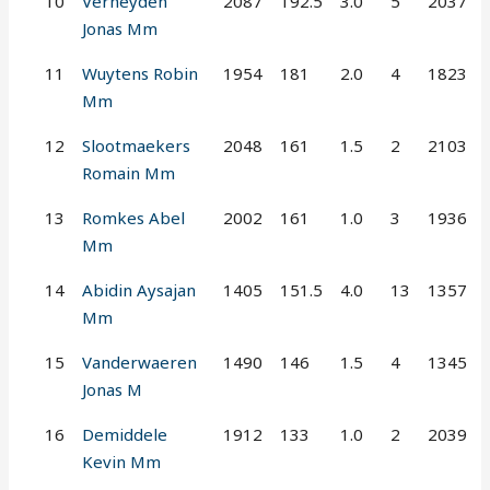
10
Verheyden
2087
192.5
3.0
5
2037
Jonas Mm
11
Wuytens Robin
1954
181
2.0
4
1823
Mm
12
Slootmaekers
2048
161
1.5
2
2103
Romain Mm
13
Romkes Abel
2002
161
1.0
3
1936
Mm
14
Abidin Aysajan
1405
151.5
4.0
13
1357
Mm
15
Vanderwaeren
1490
146
1.5
4
1345
Jonas M
16
Demiddele
1912
133
1.0
2
2039
Kevin Mm