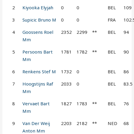
2
Kiyooka Elyjah
0
0
BEL
109
3
Supicic Bruno M
0
0
FRA
102.
4
Goossens Roel
2352
2299
**
BEL
94
Mm
5
Persoons Bart
1781
1782
**
BEL
90
Mm
6
Renkens Stef M
1732
0
BEL
86
7
Hoogstijns Raf
2033
0
BEL
83.5
Mm
8
Vervaet Bart
1827
1783
**
BEL
76
Mm
9
Van Der Weij
2203
2182
**
NED
68
Anton Mm