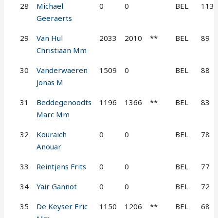
28
Michael
0
0
BEL
113
Geeraerts
29
Van Hul
2033
2010
**
BEL
89
Christiaan Mm
30
Vanderwaeren
1509
0
BEL
88
Jonas M
31
Beddegenoodts
1196
1366
**
BEL
83
Marc Mm
32
Kouraich
0
0
BEL
78
Anouar
33
Reintjens Frits
0
0
BEL
77
34
Yair Gannot
0
0
BEL
72
35
De Keyser Eric
1150
1206
**
BEL
68