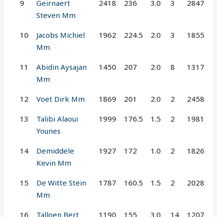
9
Geirnaert
2418
236
3.0
3
2847
Steven Mm
10
Jacobs Michiel
1962
224.5
2.0
3
1855
Mm
11
Abidin Aysajan
1450
207
2.0
8
1317
Mm
12
Voet Dirk Mm
1869
201
2.0
2
2458
13
Talibi Alaoui
1999
176.5
1.5
2
1981
Younes
14
Demiddele
1927
172
1.0
2
1826
Kevin Mm
15
De Witte Stein
1787
160.5
1.5
2
2028
Mm
16
Talloen Bert
1190
155
3.0
14
1207