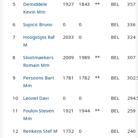
5
Demiddele
1927
1843
**
BEL
357
Kevin Mm
6
Supicic Bruno
0
0
BEL
336
7
Hoogstijns Raf
2033
0
BEL
324
M
8
Slootmaekers
2009
1989
**
BEL
307
Romain Mm
9
Persoons Bart
1781
1782
**
BEL
302.
Mm
10
Leonel Davi
0
0
BEL
294.
11
Foulon Steven
1921
1944
**
BEL
259
Mm
12
Renkens Stef M
1732
0
BEL
240