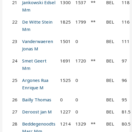
21
Jankowski Edsel
1300
1537
**
BEL
118
Mm
22
De Witte Stein
1825
1799
**
BEL
116
Mm
23
Vanderwaeren
1501
0
BEL
111
Jonas M
24
Smet Geert
1691
1720
**
BEL
97
Mm
25
Argones Rua
1525
0
BEL
96
Enrique M
26
Bailly Thomas
0
0
BEL
95
27
Deroost Jan M
1227
0
BEL
81.5
28
Beddegenoodts
1214
1329
**
BEL
80.5
Marc Mm