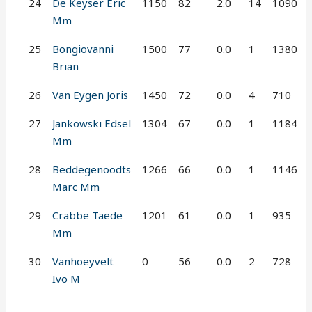
24
De Keyser Eric
1150
82
2.0
14
1090
Mm
25
Bongiovanni
1500
77
0.0
1
1380
Brian
26
Van Eygen Joris
1450
72
0.0
4
710
27
Jankowski Edsel
1304
67
0.0
1
1184
Mm
28
Beddegenoodts
1266
66
0.0
1
1146
Marc Mm
29
Crabbe Taede
1201
61
0.0
1
935
Mm
30
Vanhoeyvelt
0
56
0.0
2
728
Ivo M