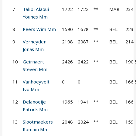
7
Talibi Alaoui
1722
1722
**
MAR
234
Younes Mm
8
Peers Wim Mm
1590
1678
**
BEL
223
9
Verheyden
2108
2087
**
BEL
214
Jonas Mm
10
Geirnaert
2426
2422
**
BEL
190.
Steven Mm
11
Vanhoeyvelt
0
0
BEL
166.
Ivo Mm
12
Delanoeije
1965
1941
**
BEL
166
Patrick Mm
13
Slootmaekers
2048
2024
**
BEL
159
Romain Mm