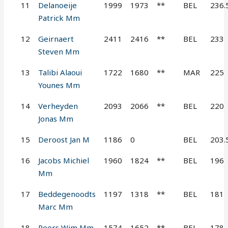
11
Delanoeije
1999
1973
**
BEL
236.
Patrick Mm
12
Geirnaert
2411
2416
**
BEL
233
Steven Mm
13
Talibi Alaoui
1722
1680
**
MAR
225
Younes Mm
14
Verheyden
2093
2066
**
BEL
220
Jonas Mm
15
Deroost Jan M
1186
0
BEL
203.
16
Jacobs Michiel
1960
1824
**
BEL
196
Mm
17
Beddegenoodts
1197
1318
**
BEL
181
Marc Mm
18
Peers Wim Mm
1574
1652
**
BEL
178