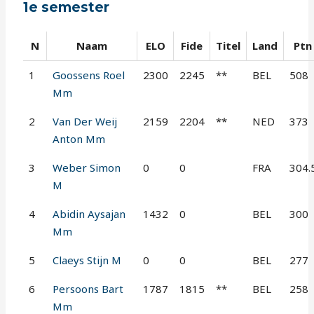
1e semester
N
Naam
ELO
Fide
Titel
Land
Ptn
1
Goossens Roel
2300
2245
**
BEL
508
Mm
2
Van Der Weij
2159
2204
**
NED
373
Anton Mm
3
Weber Simon
0
0
FRA
304.
M
4
Abidin Aysajan
1432
0
BEL
300
Mm
5
Claeys Stijn M
0
0
BEL
277
6
Persoons Bart
1787
1815
**
BEL
258
Mm