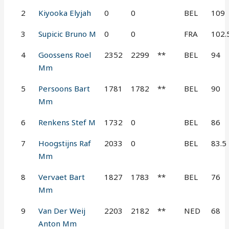
2
Kiyooka Elyjah
0
0
BEL
109
3
Supicic Bruno M
0
0
FRA
102.
4
Goossens Roel
2352
2299
**
BEL
94
Mm
5
Persoons Bart
1781
1782
**
BEL
90
Mm
6
Renkens Stef M
1732
0
BEL
86
7
Hoogstijns Raf
2033
0
BEL
83.5
Mm
8
Vervaet Bart
1827
1783
**
BEL
76
Mm
9
Van Der Weij
2203
2182
**
NED
68
Anton Mm