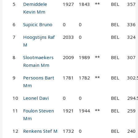
5
Demiddele
1927
1843
**
BEL
357
Kevin Mm
6
Supicic Bruno
0
0
BEL
336
7
Hoogstijns Raf
2033
0
BEL
324
M
8
Slootmaekers
2009
1989
**
BEL
307
Romain Mm
9
Persoons Bart
1781
1782
**
BEL
302.
Mm
10
Leonel Davi
0
0
BEL
294.
11
Foulon Steven
1921
1944
**
BEL
259
Mm
12
Renkens Stef M
1732
0
BEL
240