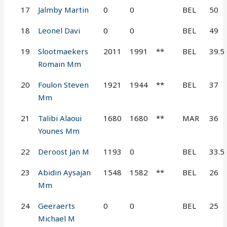
17
Jalmby Martin
0
0
BEL
50
18
Leonel Davi
0
0
BEL
49
19
Slootmaekers
2011
1991
**
BEL
39.5
Romain Mm
20
Foulon Steven
1921
1944
**
BEL
37
Mm
21
Talibi Alaoui
1680
1680
**
MAR
36
Younes Mm
22
Deroost Jan M
1193
0
BEL
33.5
23
Abidin Aysajan
1548
1582
**
BEL
26
Mm
24
Geeraerts
0
0
BEL
25
Michael M