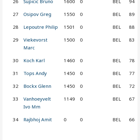
26
Supicic Bruno
1600
0
BEL
94
27
Osipov Greg
1550
0
BEL
89
28
Lepoutre Philip
1501
0
BEL
88
29
Viekevorst
1500
0
BEL
83
Marc
30
Koch Karl
1460
0
BEL
78
31
Tops Andy
1450
0
BEL
77
32
Bockx Glenn
1450
0
BEL
72
33
Vanhoeyvelt
1149
0
BEL
67
Ivo Mm
34
Rajbhoj Amit
0
0
BEL
66