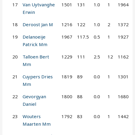
17
Van Uytvanghe
1501
131
1.0
1
1964
Erwin
18
Deroost Jan M
1216
122
1.0
2
1372
19
Delanoeije
1967
117.5
0.5
1
1927
Patrick Mm
20
Talloen Bert
1229
111
2.5
12
1162
Mm
21
Cuypers Dries
1819
89
0.0
1
1301
Mm
22
Gevorgyan
1800
88
0.0
1
1680
Daniel
23
Wouters
1792
83
0.0
1
1442
Maarten Mm