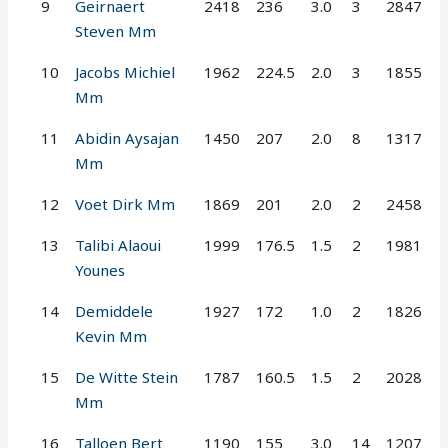
9
Geirnaert
2418
236
3.0
3
2847
Steven Mm
10
Jacobs Michiel
1962
224.5
2.0
3
1855
Mm
11
Abidin Aysajan
1450
207
2.0
8
1317
Mm
12
Voet Dirk Mm
1869
201
2.0
2
2458
13
Talibi Alaoui
1999
176.5
1.5
2
1981
Younes
14
Demiddele
1927
172
1.0
2
1826
Kevin Mm
15
De Witte Stein
1787
160.5
1.5
2
2028
Mm
16
Talloen Bert
1190
155
3.0
14
1207