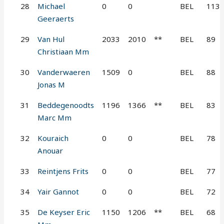
28
Michael
0
0
BEL
113
Geeraerts
29
Van Hul
2033
2010
**
BEL
89
Christiaan Mm
30
Vanderwaeren
1509
0
BEL
88
Jonas M
31
Beddegenoodts
1196
1366
**
BEL
83
Marc Mm
32
Kouraich
0
0
BEL
78
Anouar
33
Reintjens Frits
0
0
BEL
77
34
Yair Gannot
0
0
BEL
72
35
De Keyser Eric
1150
1206
**
BEL
68