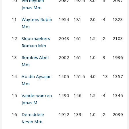
10
Verheyden
2087
192.5
3.0
5
2037
Jonas Mm
11
Wuytens Robin
1954
181
2.0
4
1823
Mm
12
Slootmaekers
2048
161
1.5
2
2103
Romain Mm
13
Romkes Abel
2002
161
1.0
3
1936
Mm
14
Abidin Aysajan
1405
151.5
4.0
13
1357
Mm
15
Vanderwaeren
1490
146
1.5
4
1345
Jonas M
16
Demiddele
1912
133
1.0
2
2039
Kevin Mm