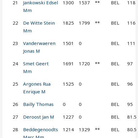
21
Jankowski Edsel
1300
1537
**
BEL
118
Mm
22
De Witte Stein
1825
1799
**
BEL
116
Mm
23
Vanderwaeren
1501
0
BEL
111
Jonas M
24
Smet Geert
1691
1720
**
BEL
97
Mm
25
Argones Rua
1525
0
BEL
96
Enrique M
26
Bailly Thomas
0
0
BEL
95
27
Deroost Jan M
1227
0
BEL
81.5
28
Beddegenoodts
1214
1329
**
BEL
80.5
Marc Mm