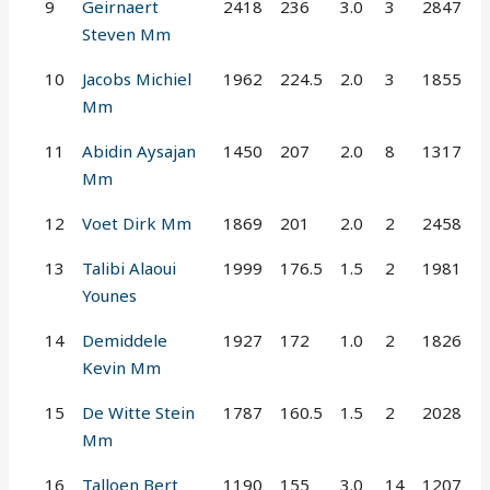
9
Geirnaert
2418
236
3.0
3
2847
Steven Mm
10
Jacobs Michiel
1962
224.5
2.0
3
1855
Mm
11
Abidin Aysajan
1450
207
2.0
8
1317
Mm
12
Voet Dirk Mm
1869
201
2.0
2
2458
13
Talibi Alaoui
1999
176.5
1.5
2
1981
Younes
14
Demiddele
1927
172
1.0
2
1826
Kevin Mm
15
De Witte Stein
1787
160.5
1.5
2
2028
Mm
16
Talloen Bert
1190
155
3.0
14
1207