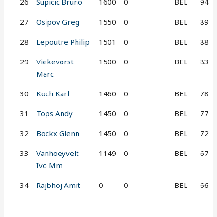
26
Supicic Bruno
1600
0
BEL
94
27
Osipov Greg
1550
0
BEL
89
28
Lepoutre Philip
1501
0
BEL
88
29
Viekevorst
1500
0
BEL
83
Marc
30
Koch Karl
1460
0
BEL
78
31
Tops Andy
1450
0
BEL
77
32
Bockx Glenn
1450
0
BEL
72
33
Vanhoeyvelt
1149
0
BEL
67
Ivo Mm
34
Rajbhoj Amit
0
0
BEL
66