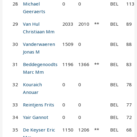
28
Michael
0
0
BEL
113
Geeraerts
29
Van Hul
2033
2010
**
BEL
89
Christiaan Mm
30
Vanderwaeren
1509
0
BEL
88
Jonas M
31
Beddegenoodts
1196
1366
**
BEL
83
Marc Mm
32
Kouraich
0
0
BEL
78
Anouar
33
Reintjens Frits
0
0
BEL
77
34
Yair Gannot
0
0
BEL
72
35
De Keyser Eric
1150
1206
**
BEL
68