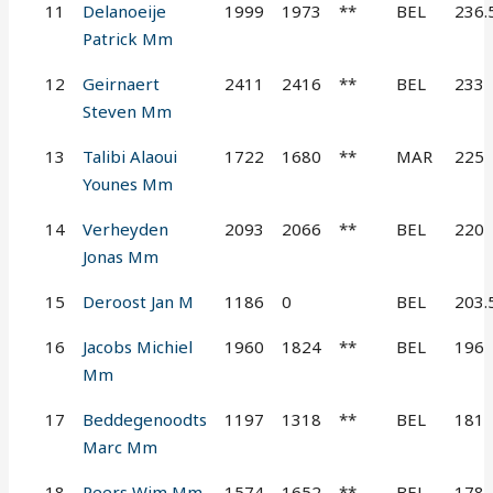
11
Delanoeije
1999
1973
**
BEL
236.
Patrick Mm
12
Geirnaert
2411
2416
**
BEL
233
Steven Mm
13
Talibi Alaoui
1722
1680
**
MAR
225
Younes Mm
14
Verheyden
2093
2066
**
BEL
220
Jonas Mm
15
Deroost Jan M
1186
0
BEL
203.
16
Jacobs Michiel
1960
1824
**
BEL
196
Mm
17
Beddegenoodts
1197
1318
**
BEL
181
Marc Mm
18
Peers Wim Mm
1574
1652
**
BEL
178