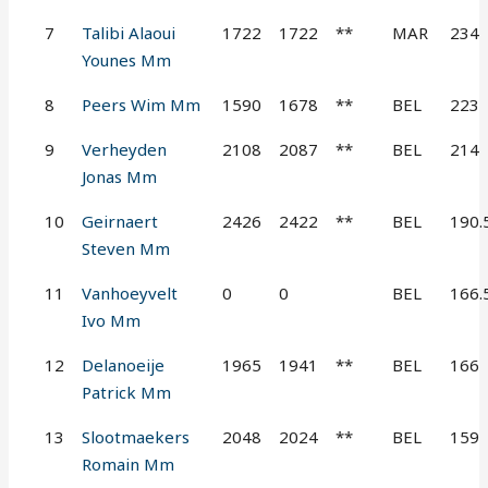
7
Talibi Alaoui
1722
1722
**
MAR
234
Younes Mm
8
Peers Wim Mm
1590
1678
**
BEL
223
9
Verheyden
2108
2087
**
BEL
214
Jonas Mm
10
Geirnaert
2426
2422
**
BEL
190.
Steven Mm
11
Vanhoeyvelt
0
0
BEL
166.
Ivo Mm
12
Delanoeije
1965
1941
**
BEL
166
Patrick Mm
13
Slootmaekers
2048
2024
**
BEL
159
Romain Mm