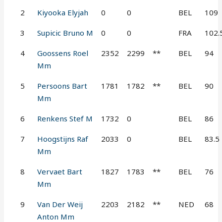
2
Kiyooka Elyjah
0
0
BEL
109
3
Supicic Bruno M
0
0
FRA
102.
4
Goossens Roel
2352
2299
**
BEL
94
Mm
5
Persoons Bart
1781
1782
**
BEL
90
Mm
6
Renkens Stef M
1732
0
BEL
86
7
Hoogstijns Raf
2033
0
BEL
83.5
Mm
8
Vervaet Bart
1827
1783
**
BEL
76
Mm
9
Van Der Weij
2203
2182
**
NED
68
Anton Mm