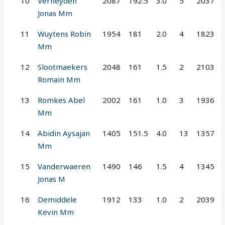
10
Verheyden
2087
192.5
3.0
5
2037
Jonas Mm
11
Wuytens Robin
1954
181
2.0
4
1823
Mm
12
Slootmaekers
2048
161
1.5
2
2103
Romain Mm
13
Romkes Abel
2002
161
1.0
3
1936
Mm
14
Abidin Aysajan
1405
151.5
4.0
13
1357
Mm
15
Vanderwaeren
1490
146
1.5
4
1345
Jonas M
16
Demiddele
1912
133
1.0
2
2039
Kevin Mm