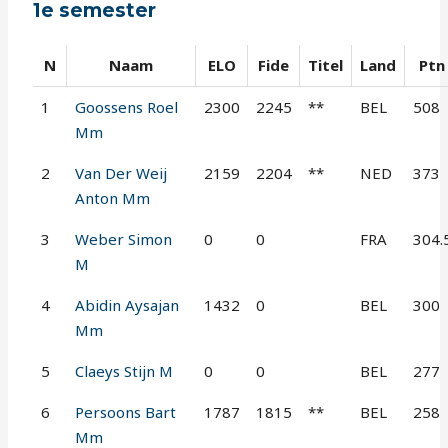
1e semester
N
Naam
ELO
Fide
Titel
Land
Ptn
1
Goossens Roel
2300
2245
**
BEL
508
Mm
2
Van Der Weij
2159
2204
**
NED
373
Anton Mm
3
Weber Simon
0
0
FRA
304.
M
4
Abidin Aysajan
1432
0
BEL
300
Mm
5
Claeys Stijn M
0
0
BEL
277
6
Persoons Bart
1787
1815
**
BEL
258
Mm