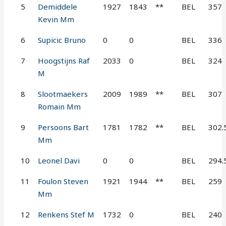
5
Demiddele
1927
1843
**
BEL
357
Kevin Mm
6
Supicic Bruno
0
0
BEL
336
7
Hoogstijns Raf
2033
0
BEL
324
M
8
Slootmaekers
2009
1989
**
BEL
307
Romain Mm
9
Persoons Bart
1781
1782
**
BEL
302.
Mm
10
Leonel Davi
0
0
BEL
294.
11
Foulon Steven
1921
1944
**
BEL
259
Mm
12
Renkens Stef M
1732
0
BEL
240