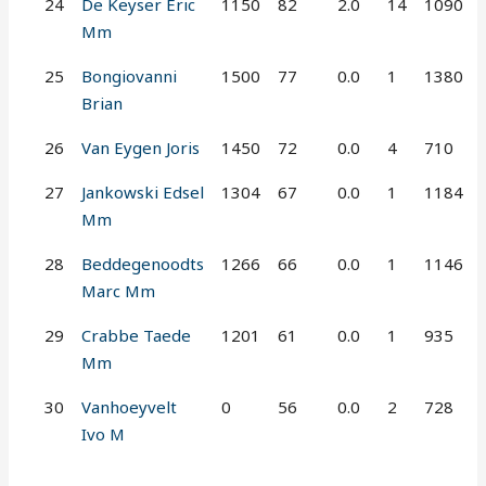
24
De Keyser Eric
1150
82
2.0
14
1090
Mm
25
Bongiovanni
1500
77
0.0
1
1380
Brian
26
Van Eygen Joris
1450
72
0.0
4
710
27
Jankowski Edsel
1304
67
0.0
1
1184
Mm
28
Beddegenoodts
1266
66
0.0
1
1146
Marc Mm
29
Crabbe Taede
1201
61
0.0
1
935
Mm
30
Vanhoeyvelt
0
56
0.0
2
728
Ivo M