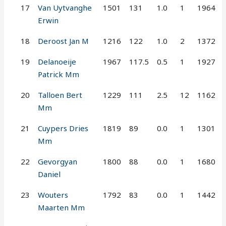
17
Van Uytvanghe
1501
131
1.0
1
1964
Erwin
18
Deroost Jan M
1216
122
1.0
2
1372
19
Delanoeije
1967
117.5
0.5
1
1927
Patrick Mm
20
Talloen Bert
1229
111
2.5
12
1162
Mm
21
Cuypers Dries
1819
89
0.0
1
1301
Mm
22
Gevorgyan
1800
88
0.0
1
1680
Daniel
23
Wouters
1792
83
0.0
1
1442
Maarten Mm