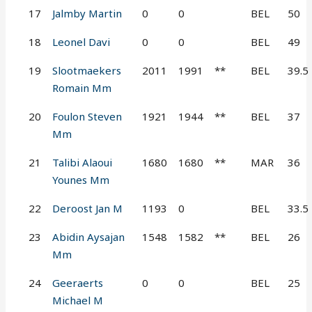
17
Jalmby Martin
0
0
BEL
50
18
Leonel Davi
0
0
BEL
49
19
Slootmaekers
2011
1991
**
BEL
39.5
Romain Mm
20
Foulon Steven
1921
1944
**
BEL
37
Mm
21
Talibi Alaoui
1680
1680
**
MAR
36
Younes Mm
22
Deroost Jan M
1193
0
BEL
33.5
23
Abidin Aysajan
1548
1582
**
BEL
26
Mm
24
Geeraerts
0
0
BEL
25
Michael M