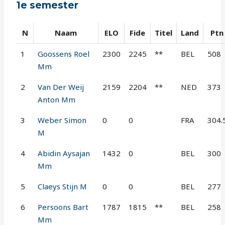
1e semester
N
Naam
ELO
Fide
Titel
Land
Ptn
1
Goossens Roel
2300
2245
**
BEL
508
Mm
2
Van Der Weij
2159
2204
**
NED
373
Anton Mm
3
Weber Simon
0
0
FRA
304.
M
4
Abidin Aysajan
1432
0
BEL
300
Mm
5
Claeys Stijn M
0
0
BEL
277
6
Persoons Bart
1787
1815
**
BEL
258
Mm