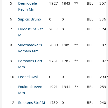
5
Demiddele
1927
1843
**
BEL
357
Kevin Mm
6
Supicic Bruno
0
0
BEL
336
7
Hoogstijns Raf
2033
0
BEL
324
M
8
Slootmaekers
2009
1989
**
BEL
307
Romain Mm
9
Persoons Bart
1781
1782
**
BEL
302.
Mm
10
Leonel Davi
0
0
BEL
294.
11
Foulon Steven
1921
1944
**
BEL
259
Mm
12
Renkens Stef M
1732
0
BEL
240