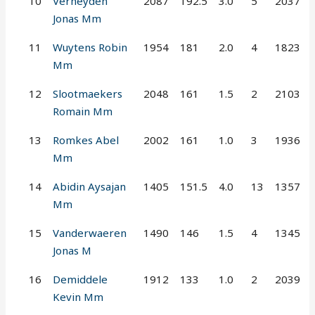
10
Verheyden
2087
192.5
3.0
5
2037
Jonas Mm
11
Wuytens Robin
1954
181
2.0
4
1823
Mm
12
Slootmaekers
2048
161
1.5
2
2103
Romain Mm
13
Romkes Abel
2002
161
1.0
3
1936
Mm
14
Abidin Aysajan
1405
151.5
4.0
13
1357
Mm
15
Vanderwaeren
1490
146
1.5
4
1345
Jonas M
16
Demiddele
1912
133
1.0
2
2039
Kevin Mm