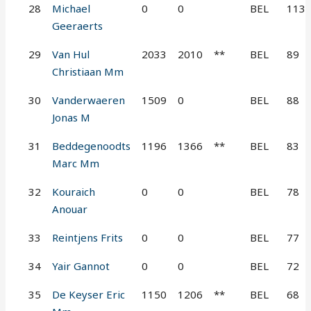
28
Michael
0
0
BEL
113
Geeraerts
29
Van Hul
2033
2010
**
BEL
89
Christiaan Mm
30
Vanderwaeren
1509
0
BEL
88
Jonas M
31
Beddegenoodts
1196
1366
**
BEL
83
Marc Mm
32
Kouraich
0
0
BEL
78
Anouar
33
Reintjens Frits
0
0
BEL
77
34
Yair Gannot
0
0
BEL
72
35
De Keyser Eric
1150
1206
**
BEL
68