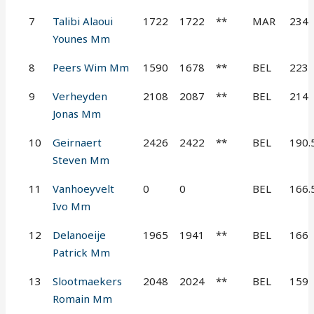
7
Talibi Alaoui
1722
1722
**
MAR
234
Younes Mm
8
Peers Wim Mm
1590
1678
**
BEL
223
9
Verheyden
2108
2087
**
BEL
214
Jonas Mm
10
Geirnaert
2426
2422
**
BEL
190.
Steven Mm
11
Vanhoeyvelt
0
0
BEL
166.
Ivo Mm
12
Delanoeije
1965
1941
**
BEL
166
Patrick Mm
13
Slootmaekers
2048
2024
**
BEL
159
Romain Mm