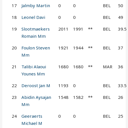
17
Jalmby Martin
0
0
BEL
50
18
Leonel Davi
0
0
BEL
49
19
Slootmaekers
2011
1991
**
BEL
39.5
Romain Mm
20
Foulon Steven
1921
1944
**
BEL
37
Mm
21
Talibi Alaoui
1680
1680
**
MAR
36
Younes Mm
22
Deroost Jan M
1193
0
BEL
33.5
23
Abidin Aysajan
1548
1582
**
BEL
26
Mm
24
Geeraerts
0
0
BEL
25
Michael M