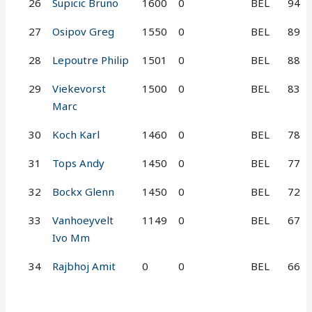
26
Supicic Bruno
1600
0
BEL
94
27
Osipov Greg
1550
0
BEL
89
28
Lepoutre Philip
1501
0
BEL
88
29
Viekevorst
1500
0
BEL
83
Marc
30
Koch Karl
1460
0
BEL
78
31
Tops Andy
1450
0
BEL
77
32
Bockx Glenn
1450
0
BEL
72
33
Vanhoeyvelt
1149
0
BEL
67
Ivo Mm
34
Rajbhoj Amit
0
0
BEL
66