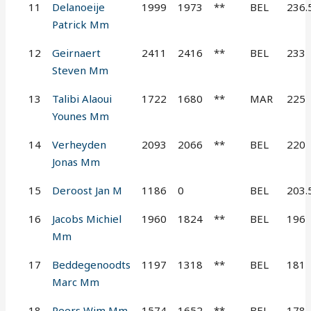
11
Delanoeije
1999
1973
**
BEL
236.
Patrick Mm
12
Geirnaert
2411
2416
**
BEL
233
Steven Mm
13
Talibi Alaoui
1722
1680
**
MAR
225
Younes Mm
14
Verheyden
2093
2066
**
BEL
220
Jonas Mm
15
Deroost Jan M
1186
0
BEL
203.
16
Jacobs Michiel
1960
1824
**
BEL
196
Mm
17
Beddegenoodts
1197
1318
**
BEL
181
Marc Mm
18
Peers Wim Mm
1574
1652
**
BEL
178