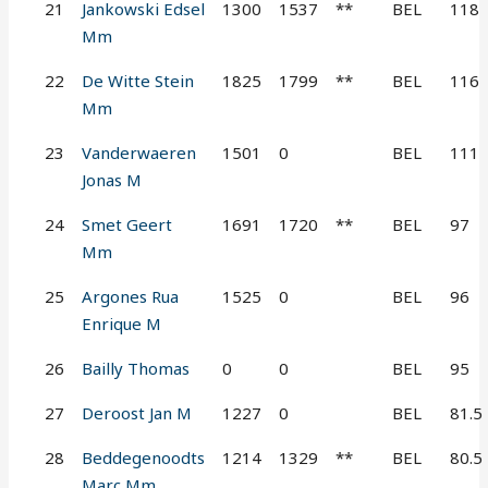
21
Jankowski Edsel
1300
1537
**
BEL
118
Mm
22
De Witte Stein
1825
1799
**
BEL
116
Mm
23
Vanderwaeren
1501
0
BEL
111
Jonas M
24
Smet Geert
1691
1720
**
BEL
97
Mm
25
Argones Rua
1525
0
BEL
96
Enrique M
26
Bailly Thomas
0
0
BEL
95
27
Deroost Jan M
1227
0
BEL
81.5
28
Beddegenoodts
1214
1329
**
BEL
80.5
Marc Mm