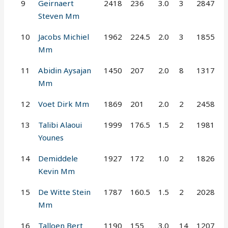
9
Geirnaert
2418
236
3.0
3
2847
Steven Mm
10
Jacobs Michiel
1962
224.5
2.0
3
1855
Mm
11
Abidin Aysajan
1450
207
2.0
8
1317
Mm
12
Voet Dirk Mm
1869
201
2.0
2
2458
13
Talibi Alaoui
1999
176.5
1.5
2
1981
Younes
14
Demiddele
1927
172
1.0
2
1826
Kevin Mm
15
De Witte Stein
1787
160.5
1.5
2
2028
Mm
16
Talloen Bert
1190
155
3.0
14
1207