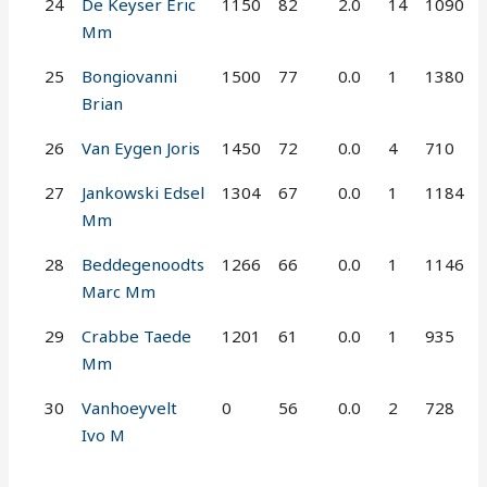
24
De Keyser Eric
1150
82
2.0
14
1090
Mm
25
Bongiovanni
1500
77
0.0
1
1380
Brian
26
Van Eygen Joris
1450
72
0.0
4
710
27
Jankowski Edsel
1304
67
0.0
1
1184
Mm
28
Beddegenoodts
1266
66
0.0
1
1146
Marc Mm
29
Crabbe Taede
1201
61
0.0
1
935
Mm
30
Vanhoeyvelt
0
56
0.0
2
728
Ivo M