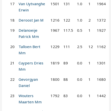
17
Van Uytvanghe
1501
131
1.0
1
1964
Erwin
18
Deroost Jan M
1216
122
1.0
2
1372
19
Delanoeije
1967
117.5
0.5
1
1927
Patrick Mm
20
Talloen Bert
1229
111
2.5
12
1162
Mm
21
Cuypers Dries
1819
89
0.0
1
1301
Mm
22
Gevorgyan
1800
88
0.0
1
1680
Daniel
23
Wouters
1792
83
0.0
1
1442
Maarten Mm