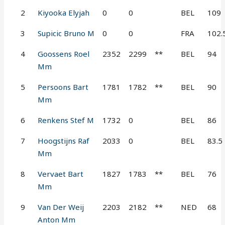
2
Kiyooka Elyjah
0
0
BEL
109
3
Supicic Bruno M
0
0
FRA
102.
4
Goossens Roel
2352
2299
**
BEL
94
Mm
5
Persoons Bart
1781
1782
**
BEL
90
Mm
6
Renkens Stef M
1732
0
BEL
86
7
Hoogstijns Raf
2033
0
BEL
83.5
Mm
8
Vervaet Bart
1827
1783
**
BEL
76
Mm
9
Van Der Weij
2203
2182
**
NED
68
Anton Mm