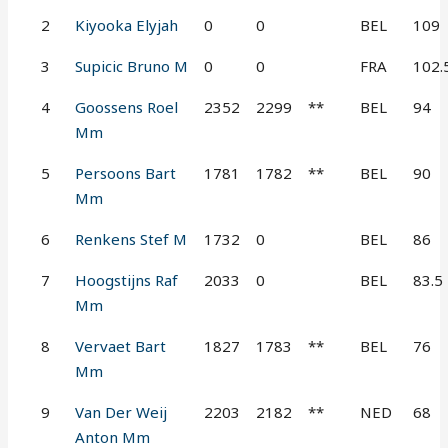
2
Kiyooka Elyjah
0
0
BEL
109
3
Supicic Bruno M
0
0
FRA
102.
4
Goossens Roel
2352
2299
**
BEL
94
Mm
5
Persoons Bart
1781
1782
**
BEL
90
Mm
6
Renkens Stef M
1732
0
BEL
86
7
Hoogstijns Raf
2033
0
BEL
83.5
Mm
8
Vervaet Bart
1827
1783
**
BEL
76
Mm
9
Van Der Weij
2203
2182
**
NED
68
Anton Mm