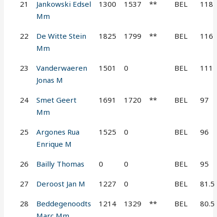
21
Jankowski Edsel
1300
1537
**
BEL
118
Mm
22
De Witte Stein
1825
1799
**
BEL
116
Mm
23
Vanderwaeren
1501
0
BEL
111
Jonas M
24
Smet Geert
1691
1720
**
BEL
97
Mm
25
Argones Rua
1525
0
BEL
96
Enrique M
26
Bailly Thomas
0
0
BEL
95
27
Deroost Jan M
1227
0
BEL
81.5
28
Beddegenoodts
1214
1329
**
BEL
80.5
Marc Mm