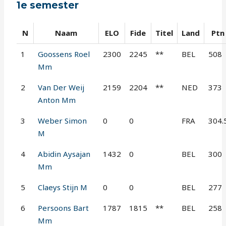
1e semester
N
Naam
ELO
Fide
Titel
Land
Ptn
1
Goossens Roel
2300
2245
**
BEL
508
Mm
2
Van Der Weij
2159
2204
**
NED
373
Anton Mm
3
Weber Simon
0
0
FRA
304.
M
4
Abidin Aysajan
1432
0
BEL
300
Mm
5
Claeys Stijn M
0
0
BEL
277
6
Persoons Bart
1787
1815
**
BEL
258
Mm