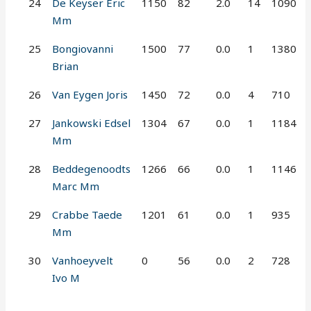
24
De Keyser Eric
1150
82
2.0
14
1090
Mm
25
Bongiovanni
1500
77
0.0
1
1380
Brian
26
Van Eygen Joris
1450
72
0.0
4
710
27
Jankowski Edsel
1304
67
0.0
1
1184
Mm
28
Beddegenoodts
1266
66
0.0
1
1146
Marc Mm
29
Crabbe Taede
1201
61
0.0
1
935
Mm
30
Vanhoeyvelt
0
56
0.0
2
728
Ivo M