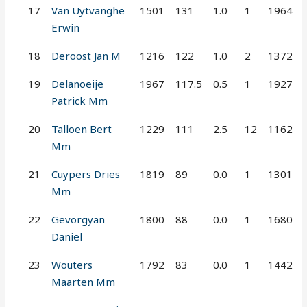
17
Van Uytvanghe
1501
131
1.0
1
1964
Erwin
18
Deroost Jan M
1216
122
1.0
2
1372
19
Delanoeije
1967
117.5
0.5
1
1927
Patrick Mm
20
Talloen Bert
1229
111
2.5
12
1162
Mm
21
Cuypers Dries
1819
89
0.0
1
1301
Mm
22
Gevorgyan
1800
88
0.0
1
1680
Daniel
23
Wouters
1792
83
0.0
1
1442
Maarten Mm