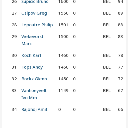
26
Supicic Bruno
1600
0
BEL
94
27
Osipov Greg
1550
0
BEL
89
28
Lepoutre Philip
1501
0
BEL
88
29
Viekevorst
1500
0
BEL
83
Marc
30
Koch Karl
1460
0
BEL
78
31
Tops Andy
1450
0
BEL
77
32
Bockx Glenn
1450
0
BEL
72
33
Vanhoeyvelt
1149
0
BEL
67
Ivo Mm
34
Rajbhoj Amit
0
0
BEL
66