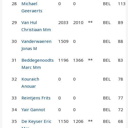
28
Michael
0
0
BEL
113
Geeraerts
29
Van Hul
2033
2010
**
BEL
89
Christiaan Mm
30
Vanderwaeren
1509
0
BEL
88
Jonas M
31
Beddegenoodts
1196
1366
**
BEL
83
Marc Mm
32
Kouraich
0
0
BEL
78
Anouar
33
Reintjens Frits
0
0
BEL
77
34
Yair Gannot
0
0
BEL
72
35
De Keyser Eric
1150
1206
**
BEL
68