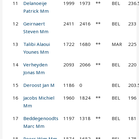
11
Delanoeije
1999
1973
**
BEL
236.
Patrick Mm
12
Geirnaert
2411
2416
**
BEL
233
Steven Mm
13
Talibi Alaoui
1722
1680
**
MAR
225
Younes Mm
14
Verheyden
2093
2066
**
BEL
220
Jonas Mm
15
Deroost Jan M
1186
0
BEL
203.
16
Jacobs Michiel
1960
1824
**
BEL
196
Mm
17
Beddegenoodts
1197
1318
**
BEL
181
Marc Mm
18
Peers Wim Mm
1574
1652
**
BEL
178