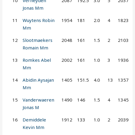
10
Verheyden
2087
192.5
3.0
5
2037
Jonas Mm
11
Wuytens Robin
1954
181
2.0
4
1823
Mm
12
Slootmaekers
2048
161
1.5
2
2103
Romain Mm
13
Romkes Abel
2002
161
1.0
3
1936
Mm
14
Abidin Aysajan
1405
151.5
4.0
13
1357
Mm
15
Vanderwaeren
1490
146
1.5
4
1345
Jonas M
16
Demiddele
1912
133
1.0
2
2039
Kevin Mm