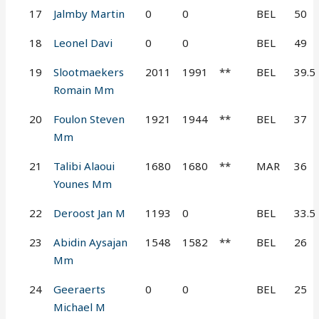
17
Jalmby Martin
0
0
BEL
50
18
Leonel Davi
0
0
BEL
49
19
Slootmaekers
2011
1991
**
BEL
39.5
Romain Mm
20
Foulon Steven
1921
1944
**
BEL
37
Mm
21
Talibi Alaoui
1680
1680
**
MAR
36
Younes Mm
22
Deroost Jan M
1193
0
BEL
33.5
23
Abidin Aysajan
1548
1582
**
BEL
26
Mm
24
Geeraerts
0
0
BEL
25
Michael M