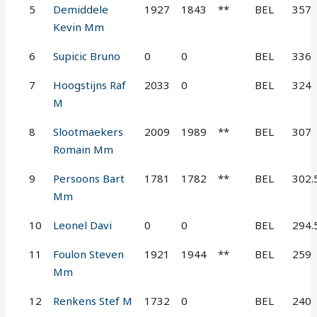
5
Demiddele
1927
1843
**
BEL
357
Kevin Mm
6
Supicic Bruno
0
0
BEL
336
7
Hoogstijns Raf
2033
0
BEL
324
M
8
Slootmaekers
2009
1989
**
BEL
307
Romain Mm
9
Persoons Bart
1781
1782
**
BEL
302.
Mm
10
Leonel Davi
0
0
BEL
294.
11
Foulon Steven
1921
1944
**
BEL
259
Mm
12
Renkens Stef M
1732
0
BEL
240