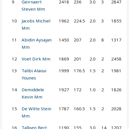
9
Geirnaert
2418
236
3.0
3
2847
Steven Mm
10
Jacobs Michiel
1962
224.5
2.0
3
1855
Mm
11
Abidin Aysajan
1450
207
2.0
8
1317
Mm
12
Voet Dirk Mm
1869
201
2.0
2
2458
13
Talibi Alaoui
1999
176.5
1.5
2
1981
Younes
14
Demiddele
1927
172
1.0
2
1826
Kevin Mm
15
De Witte Stein
1787
160.5
1.5
2
2028
Mm
16
Talloen Bert
1190
155
3.0
14
1207