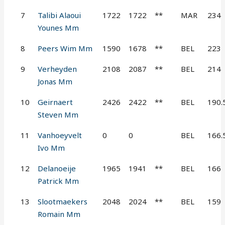
7
Talibi Alaoui
1722
1722
**
MAR
234
Younes Mm
8
Peers Wim Mm
1590
1678
**
BEL
223
9
Verheyden
2108
2087
**
BEL
214
Jonas Mm
10
Geirnaert
2426
2422
**
BEL
190.
Steven Mm
11
Vanhoeyvelt
0
0
BEL
166.
Ivo Mm
12
Delanoeije
1965
1941
**
BEL
166
Patrick Mm
13
Slootmaekers
2048
2024
**
BEL
159
Romain Mm