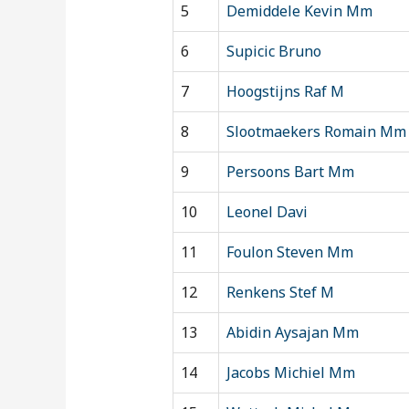
5
Demiddele Kevin Mm
6
Supicic Bruno
7
Hoogstijns Raf M
8
Slootmaekers Romain Mm
9
Persoons Bart Mm
10
Leonel Davi
11
Foulon Steven Mm
12
Renkens Stef M
13
Abidin Aysajan Mm
14
Jacobs Michiel Mm