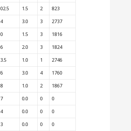
02.5
1.5
2
823
94
3.0
3
2737
90
1.5
3
1816
86
2.0
3
1824
3.5
1.0
1
2746
76
3.0
4
1760
68
1.0
2
1867
67
0.0
0
0
64
0.0
0
0
63
0.0
0
0