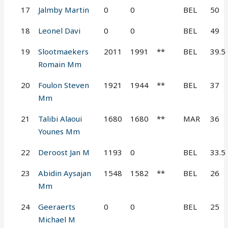
17
Jalmby Martin
0
0
BEL
50
18
Leonel Davi
0
0
BEL
49
19
Slootmaekers
2011
1991
**
BEL
39.5
Romain Mm
20
Foulon Steven
1921
1944
**
BEL
37
Mm
21
Talibi Alaoui
1680
1680
**
MAR
36
Younes Mm
22
Deroost Jan M
1193
0
BEL
33.5
23
Abidin Aysajan
1548
1582
**
BEL
26
Mm
24
Geeraerts
0
0
BEL
25
Michael M