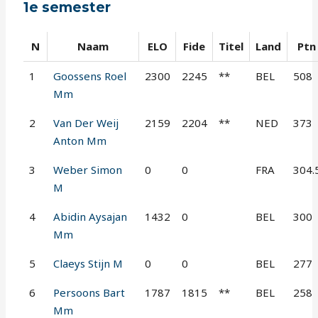
1e semester
N
Naam
ELO
Fide
Titel
Land
Ptn
1
Goossens Roel
2300
2245
**
BEL
508
Mm
2
Van Der Weij
2159
2204
**
NED
373
Anton Mm
3
Weber Simon
0
0
FRA
304.
M
4
Abidin Aysajan
1432
0
BEL
300
Mm
5
Claeys Stijn M
0
0
BEL
277
6
Persoons Bart
1787
1815
**
BEL
258
Mm