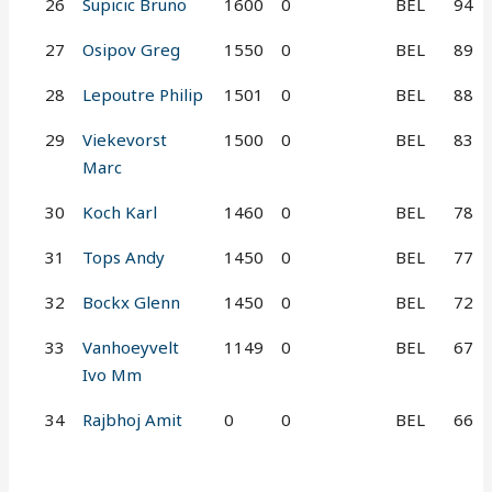
26
Supicic Bruno
1600
0
BEL
94
27
Osipov Greg
1550
0
BEL
89
28
Lepoutre Philip
1501
0
BEL
88
29
Viekevorst
1500
0
BEL
83
Marc
30
Koch Karl
1460
0
BEL
78
31
Tops Andy
1450
0
BEL
77
32
Bockx Glenn
1450
0
BEL
72
33
Vanhoeyvelt
1149
0
BEL
67
Ivo Mm
34
Rajbhoj Amit
0
0
BEL
66