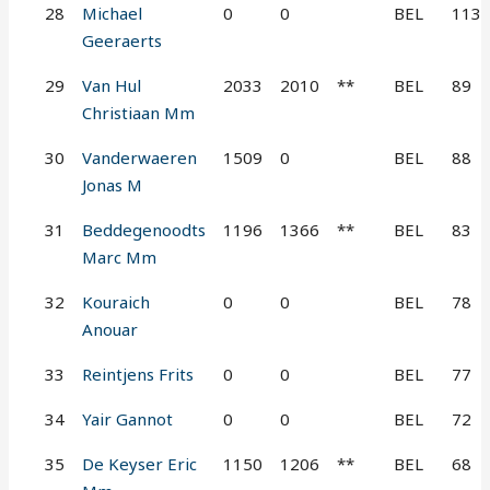
28
Michael
0
0
BEL
113
Geeraerts
29
Van Hul
2033
2010
**
BEL
89
Christiaan Mm
30
Vanderwaeren
1509
0
BEL
88
Jonas M
31
Beddegenoodts
1196
1366
**
BEL
83
Marc Mm
32
Kouraich
0
0
BEL
78
Anouar
33
Reintjens Frits
0
0
BEL
77
34
Yair Gannot
0
0
BEL
72
35
De Keyser Eric
1150
1206
**
BEL
68