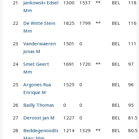
21
Jankowski Edsel
1300
1537
**
BEL
118
Mm
22
De Witte Stein
1825
1799
**
BEL
116
Mm
23
Vanderwaeren
1501
0
BEL
111
Jonas M
24
Smet Geert
1691
1720
**
BEL
97
Mm
25
Argones Rua
1525
0
BEL
96
Enrique M
26
Bailly Thomas
0
0
BEL
95
27
Deroost Jan M
1227
0
BEL
81.5
28
Beddegenoodts
1214
1329
**
BEL
80.5
Marc Mm