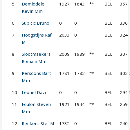
5
Demiddele
1927
1843
**
BEL
357
Kevin Mm
6
Supicic Bruno
0
0
BEL
336
7
Hoogstijns Raf
2033
0
BEL
324
M
8
Slootmaekers
2009
1989
**
BEL
307
Romain Mm
9
Persoons Bart
1781
1782
**
BEL
302.
Mm
10
Leonel Davi
0
0
BEL
294.
11
Foulon Steven
1921
1944
**
BEL
259
Mm
12
Renkens Stef M
1732
0
BEL
240