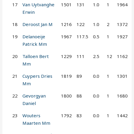
17
Van Uytvanghe
1501
131
1.0
1
1964
Erwin
18
Deroost Jan M
1216
122
1.0
2
1372
19
Delanoeije
1967
117.5
0.5
1
1927
Patrick Mm
20
Talloen Bert
1229
111
2.5
12
1162
Mm
21
Cuypers Dries
1819
89
0.0
1
1301
Mm
22
Gevorgyan
1800
88
0.0
1
1680
Daniel
23
Wouters
1792
83
0.0
1
1442
Maarten Mm