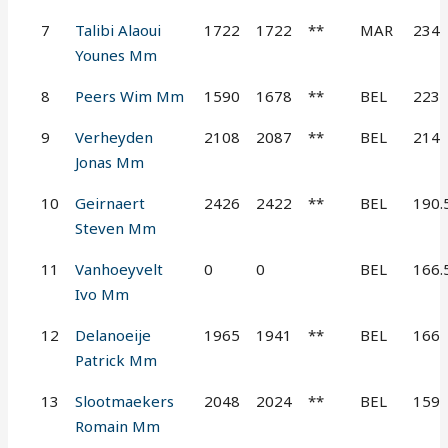
7
Talibi Alaoui
1722
1722
**
MAR
234
Younes Mm
8
Peers Wim Mm
1590
1678
**
BEL
223
9
Verheyden
2108
2087
**
BEL
214
Jonas Mm
10
Geirnaert
2426
2422
**
BEL
190.
Steven Mm
11
Vanhoeyvelt
0
0
BEL
166.
Ivo Mm
12
Delanoeije
1965
1941
**
BEL
166
Patrick Mm
13
Slootmaekers
2048
2024
**
BEL
159
Romain Mm