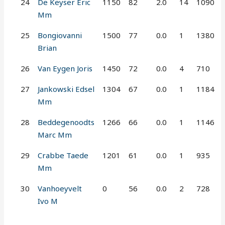
24
De Keyser Eric
1150
82
2.0
14
1090
Mm
25
Bongiovanni
1500
77
0.0
1
1380
Brian
26
Van Eygen Joris
1450
72
0.0
4
710
27
Jankowski Edsel
1304
67
0.0
1
1184
Mm
28
Beddegenoodts
1266
66
0.0
1
1146
Marc Mm
29
Crabbe Taede
1201
61
0.0
1
935
Mm
30
Vanhoeyvelt
0
56
0.0
2
728
Ivo M