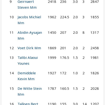
9
Geirnaert
2418
236
3.0
3
2847
Steven Mm
10
Jacobs Michiel
1962
224.5
2.0
3
1855
Mm
11
Abidin Aysajan
1450
207
2.0
8
1317
Mm
12
Voet Dirk Mm
1869
201
2.0
2
2458
13
Talibi Alaoui
1999
176.5
1.5
2
1981
Younes
14
Demiddele
1927
172
1.0
2
1826
Kevin Mm
15
De Witte Stein
1787
160.5
1.5
2
2028
Mm
16
Talloen Bert
1190
155
3.0
14
1207