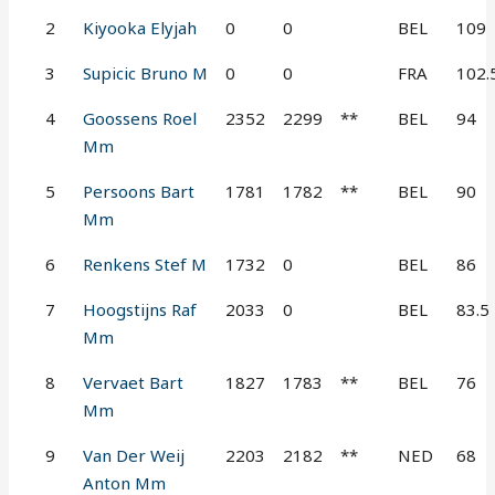
2
Kiyooka Elyjah
0
0
BEL
109
3
Supicic Bruno M
0
0
FRA
102.
4
Goossens Roel
2352
2299
**
BEL
94
Mm
5
Persoons Bart
1781
1782
**
BEL
90
Mm
6
Renkens Stef M
1732
0
BEL
86
7
Hoogstijns Raf
2033
0
BEL
83.5
Mm
8
Vervaet Bart
1827
1783
**
BEL
76
Mm
9
Van Der Weij
2203
2182
**
NED
68
Anton Mm