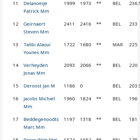
11
Delanoeije
1999
1973
**
BEL
236.
Patrick Mm
12
Geirnaert
2411
2416
**
BEL
233
Steven Mm
13
Talibi Alaoui
1722
1680
**
MAR
225
Younes Mm
14
Verheyden
2093
2066
**
BEL
220
Jonas Mm
15
Deroost Jan M
1186
0
BEL
203.
16
Jacobs Michiel
1960
1824
**
BEL
196
Mm
17
Beddegenoodts
1197
1318
**
BEL
181
Marc Mm
18
Peers Wim Mm
1574
1652
**
BEL
178