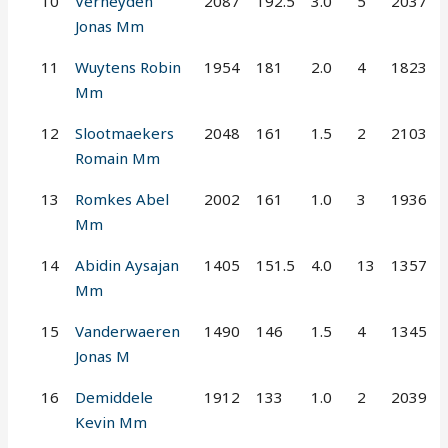
10
Verheyden
2087
192.5
3.0
5
2037
Jonas Mm
11
Wuytens Robin
1954
181
2.0
4
1823
Mm
12
Slootmaekers
2048
161
1.5
2
2103
Romain Mm
13
Romkes Abel
2002
161
1.0
3
1936
Mm
14
Abidin Aysajan
1405
151.5
4.0
13
1357
Mm
15
Vanderwaeren
1490
146
1.5
4
1345
Jonas M
16
Demiddele
1912
133
1.0
2
2039
Kevin Mm