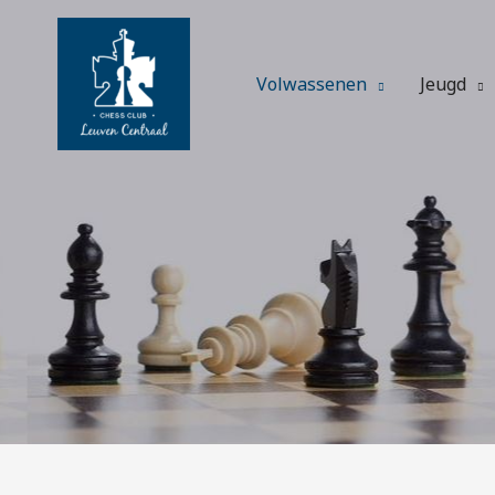
Spring
naar
de
Volwassenen
Jeugd
inhoud