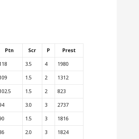
Ptn
Scr
P
Prest
118
3.5
4
1980
109
1.5
2
1312
102.5
1.5
2
823
94
3.0
3
2737
90
1.5
3
1816
86
2.0
3
1824