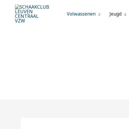
Spring
naar
Volwassenen
Jeugd
de
inhoud