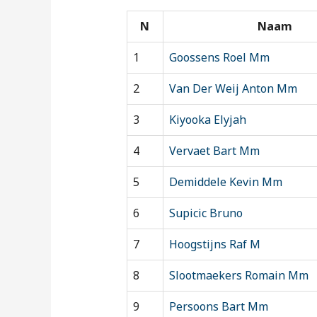
N
Naam
1
Goossens Roel Mm
2
Van Der Weij Anton Mm
3
Kiyooka Elyjah
4
Vervaet Bart Mm
5
Demiddele Kevin Mm
6
Supicic Bruno
7
Hoogstijns Raf M
8
Slootmaekers Romain Mm
9
Persoons Bart Mm