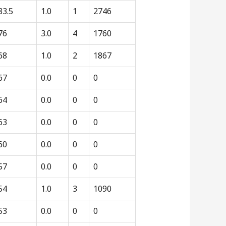
83.5
1.0
1
2746
76
3.0
4
1760
68
1.0
2
1867
67
0.0
0
0
64
0.0
0
0
63
0.0
0
0
60
0.0
0
0
57
0.0
0
0
54
1.0
3
1090
53
0.0
0
0