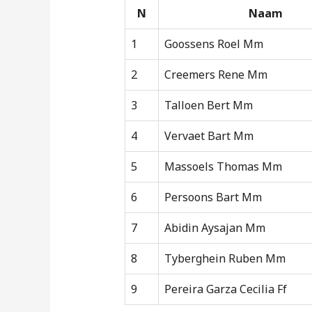
N
Naam
1
Goossens Roel Mm
2
Creemers Rene Mm
3
Talloen Bert Mm
4
Vervaet Bart Mm
5
Massoels Thomas Mm
6
Persoons Bart Mm
7
Abidin Aysajan Mm
8
Tyberghein Ruben Mm
9
Pereira Garza Cecilia Ff