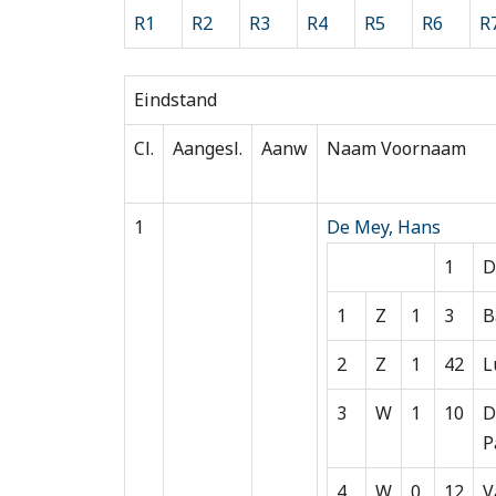
R1
R2
R3
R4
R5
R6
R
Eindstand
Cl.
Aangesl.
Aanw
Naam Voornaam
1
De Mey, Hans
1
D
1
Z
1
3
B
2
Z
1
42
L
3
W
1
10
D
P
4
W
0
12
V