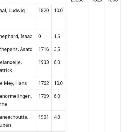
aal, Ludwig
1820
10.0
hephard, Isaac
0
1.5
chepens, Asato
1716
3.5
elanoeije,
1933
6.0
atrick
e Mey, Hans
1762
10.0
anormelingen,
1709
6.0
rne
aneechoutte,
1901
4.0
uben