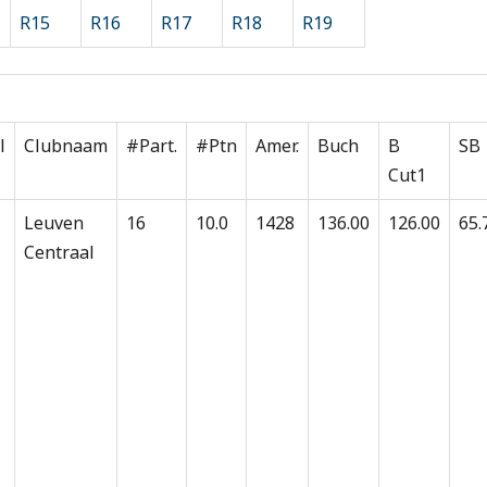
R15
R16
R17
R18
R19
l
Clubnaam
#Part.
#Ptn
Amer.
Buch
B
SB
Cut1
Leuven
16
10.0
1428
136.00
126.00
65.
Centraal