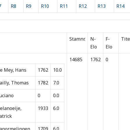
7
R8
R9
R10
R11
R12
R13
R14
Stamnr.
N-
F-
Tite
Elo
Elo
14685
1762
0
e Mey, Hans
1762
10.0
ailly, Thomas
1782
7.0
uciano
0
0.0
elanoeije,
1933
6.0
atrick
anormelingen,
1709
6.0