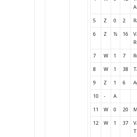
A
5
Z
0
2
R
6
Z
½
16
V
R
7
W
1
7
R
8
W
1
38
T
9
Z
1
6
A
10
-
A
11
W
0
20
M
12
W
1
37
V
T