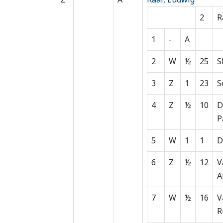
2
R
1
-
A
2
W
½
25
S
3
Z
1
23
S
4
Z
½
10
D
P
5
W
1
1
D
6
Z
½
12
V
A
7
W
½
16
V
R