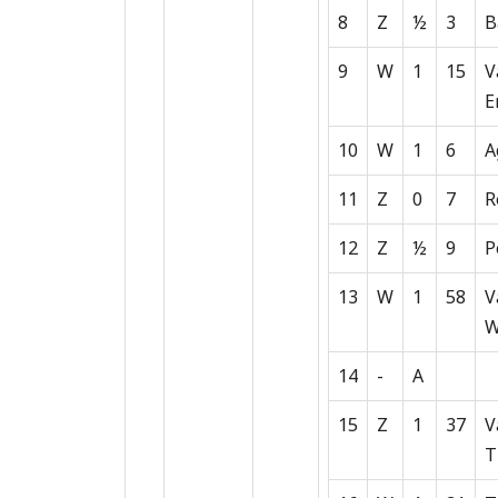
8
Z
½
3
B
9
W
1
15
V
E
10
W
1
6
A
11
Z
0
7
R
12
Z
½
9
P
13
W
1
58
V
W
14
-
A
15
Z
1
37
V
T