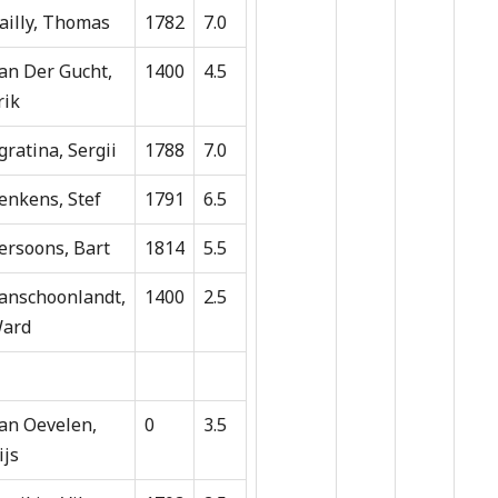
ailly, Thomas
1782
7.0
an Der Gucht,
1400
4.5
rik
gratina, Sergii
1788
7.0
enkens, Stef
1791
6.5
ersoons, Bart
1814
5.5
anschoonlandt,
1400
2.5
ard
an Oevelen,
0
3.5
ijs