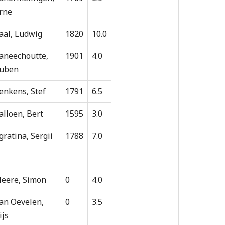
rne
aal, Ludwig
1820
10.0
aneechoutte,
1901
4.0
uben
enkens, Stef
1791
6.5
alloen, Bert
1595
3.0
gratina, Sergii
1788
7.0
eere, Simon
0
4.0
an Oevelen,
0
3.5
ijs