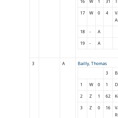
16
W
1
31
T
17
W
0
4
V
A
18
-
A
19
-
A
3
A
Bailly, Thomas
3
B
1
W
0
1
D
2
Z
1
62
K
3
Z
0
16
V
R