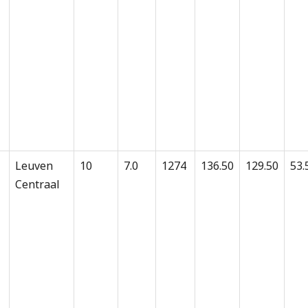
Leuven
10
7.0
1274
136.50
129.50
53.
Centraal