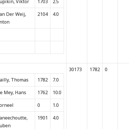
upikin, Viktor
1703
2.5
an Der Weij,
2104
4.0
nton
30173
1782
0
ailly, Thomas
1782
7.0
e Mey, Hans
1762
10.0
orneel
0
1.0
aneechoutte,
1901
4.0
uben