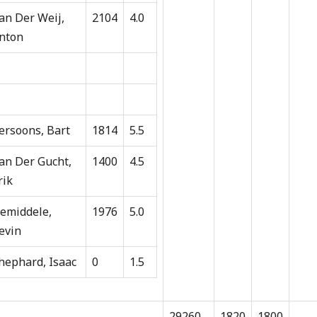
an Der Weij,
2104
4.0
nton
ersoons, Bart
1814
5.5
an Der Gucht,
1400
4.5
rik
emiddele,
1976
5.0
evin
hephard, Isaac
0
1.5
29260
1820
1800