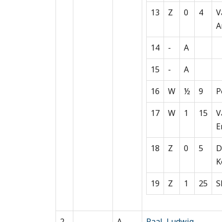
13
Z
0
4
V
A
14
-
A
15
-
A
16
W
½
9
P
17
W
1
15
V
E
18
Z
0
5
D
K
19
Z
1
25
S
2
A
Raal, Ludwig