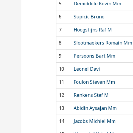
5
Demiddele Kevin Mm
6
Supicic Bruno
7
Hoogstijns Raf M
8
Slootmaekers Romain Mm
9
Persoons Bart Mm
10
Leonel Davi
11
Foulon Steven Mm
12
Renkens Stef M
13
Abidin Aysajan Mm
14
Jacobs Michiel Mm