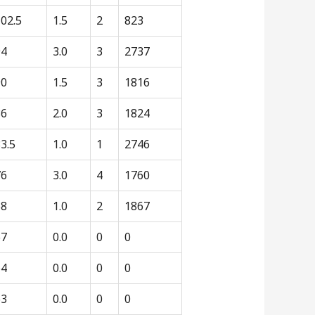
02.5
1.5
2
823
94
3.0
3
2737
90
1.5
3
1816
86
2.0
3
1824
3.5
1.0
1
2746
76
3.0
4
1760
68
1.0
2
1867
67
0.0
0
0
64
0.0
0
0
63
0.0
0
0