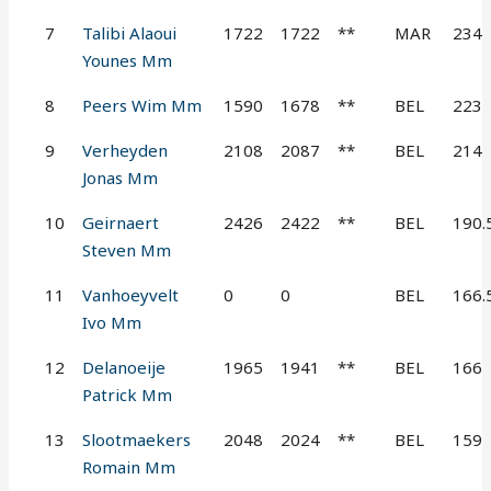
7
Talibi Alaoui
1722
1722
**
MAR
234
Younes Mm
8
Peers Wim Mm
1590
1678
**
BEL
223
9
Verheyden
2108
2087
**
BEL
214
Jonas Mm
10
Geirnaert
2426
2422
**
BEL
190.
Steven Mm
11
Vanhoeyvelt
0
0
BEL
166.
Ivo Mm
12
Delanoeije
1965
1941
**
BEL
166
Patrick Mm
13
Slootmaekers
2048
2024
**
BEL
159
Romain Mm