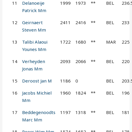
11
Delanoeije
1999
1973
**
BEL
236.
Patrick Mm
12
Geirnaert
2411
2416
**
BEL
233
Steven Mm
13
Talibi Alaoui
1722
1680
**
MAR
225
Younes Mm
14
Verheyden
2093
2066
**
BEL
220
Jonas Mm
15
Deroost Jan M
1186
0
BEL
203.
16
Jacobs Michiel
1960
1824
**
BEL
196
Mm
17
Beddegenoodts
1197
1318
**
BEL
181
Marc Mm
18
Peers Wim Mm
1574
1652
**
BEL
178