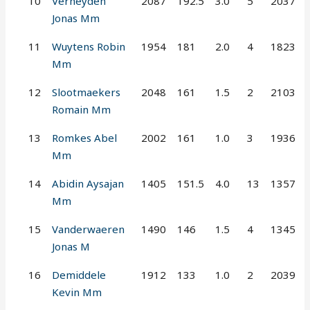
10
Verheyden
2087
192.5
3.0
5
2037
Jonas Mm
11
Wuytens Robin
1954
181
2.0
4
1823
Mm
12
Slootmaekers
2048
161
1.5
2
2103
Romain Mm
13
Romkes Abel
2002
161
1.0
3
1936
Mm
14
Abidin Aysajan
1405
151.5
4.0
13
1357
Mm
15
Vanderwaeren
1490
146
1.5
4
1345
Jonas M
16
Demiddele
1912
133
1.0
2
2039
Kevin Mm