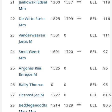
21
Jankowski Edsel
1300
1537
**
BEL
118
Mm
22
De Witte Stein
1825
1799
**
BEL
116
Mm
23
Vanderwaeren
1501
0
BEL
111
Jonas M
24
Smet Geert
1691
1720
**
BEL
97
Mm
25
Argones Rua
1525
0
BEL
96
Enrique M
26
Bailly Thomas
0
0
BEL
95
27
Deroost Jan M
1227
0
BEL
81.5
28
Beddegenoodts
1214
1329
**
BEL
80.5
Marc Mm