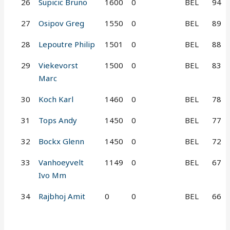
26
Supicic Bruno
1600
0
BEL
94
27
Osipov Greg
1550
0
BEL
89
28
Lepoutre Philip
1501
0
BEL
88
29
Viekevorst
1500
0
BEL
83
Marc
30
Koch Karl
1460
0
BEL
78
31
Tops Andy
1450
0
BEL
77
32
Bockx Glenn
1450
0
BEL
72
33
Vanhoeyvelt
1149
0
BEL
67
Ivo Mm
34
Rajbhoj Amit
0
0
BEL
66