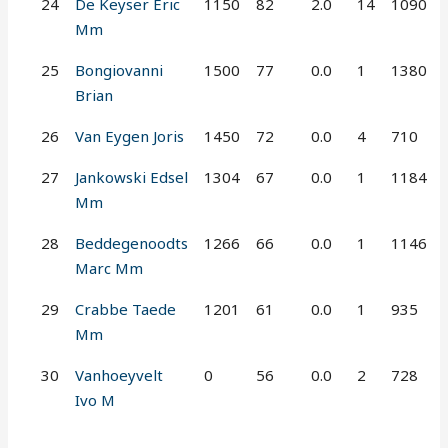
24
De Keyser Eric
1150
82
2.0
14
1090
Mm
25
Bongiovanni
1500
77
0.0
1
1380
Brian
26
Van Eygen Joris
1450
72
0.0
4
710
27
Jankowski Edsel
1304
67
0.0
1
1184
Mm
28
Beddegenoodts
1266
66
0.0
1
1146
Marc Mm
29
Crabbe Taede
1201
61
0.0
1
935
Mm
30
Vanhoeyvelt
0
56
0.0
2
728
Ivo M