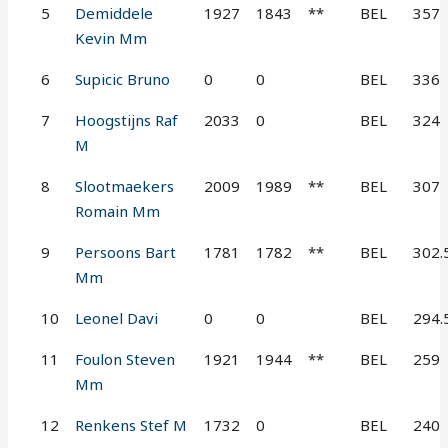
5
Demiddele
1927
1843
**
BEL
357
Kevin Mm
6
Supicic Bruno
0
0
BEL
336
7
Hoogstijns Raf
2033
0
BEL
324
M
8
Slootmaekers
2009
1989
**
BEL
307
Romain Mm
9
Persoons Bart
1781
1782
**
BEL
302.
Mm
10
Leonel Davi
0
0
BEL
294.
11
Foulon Steven
1921
1944
**
BEL
259
Mm
12
Renkens Stef M
1732
0
BEL
240