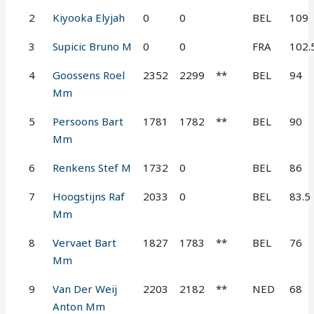
2
Kiyooka Elyjah
0
0
BEL
109
3
Supicic Bruno M
0
0
FRA
102.
4
Goossens Roel
2352
2299
**
BEL
94
Mm
5
Persoons Bart
1781
1782
**
BEL
90
Mm
6
Renkens Stef M
1732
0
BEL
86
7
Hoogstijns Raf
2033
0
BEL
83.5
Mm
8
Vervaet Bart
1827
1783
**
BEL
76
Mm
9
Van Der Weij
2203
2182
**
NED
68
Anton Mm