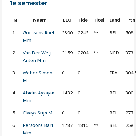
1e semester
N
Naam
ELO
Fide
Titel
Land
Ptn
1
Goossens Roel
2300
2245
**
BEL
508
Mm
2
Van Der Weij
2159
2204
**
NED
373
Anton Mm
3
Weber Simon
0
0
FRA
304.
M
4
Abidin Aysajan
1432
0
BEL
300
Mm
5
Claeys Stijn M
0
0
BEL
277
6
Persoons Bart
1787
1815
**
BEL
258
Mm