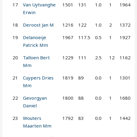
17
Van Uytvanghe
1501
131
1.0
1
1964
Erwin
18
Deroost Jan M
1216
122
1.0
2
1372
19
Delanoeije
1967
117.5
0.5
1
1927
Patrick Mm
20
Talloen Bert
1229
111
2.5
12
1162
Mm
21
Cuypers Dries
1819
89
0.0
1
1301
Mm
22
Gevorgyan
1800
88
0.0
1
1680
Daniel
23
Wouters
1792
83
0.0
1
1442
Maarten Mm