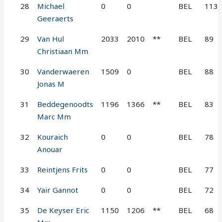
28
Michael
0
0
BEL
113
Geeraerts
29
Van Hul
2033
2010
**
BEL
89
Christiaan Mm
30
Vanderwaeren
1509
0
BEL
88
Jonas M
31
Beddegenoodts
1196
1366
**
BEL
83
Marc Mm
32
Kouraich
0
0
BEL
78
Anouar
33
Reintjens Frits
0
0
BEL
77
34
Yair Gannot
0
0
BEL
72
35
De Keyser Eric
1150
1206
**
BEL
68