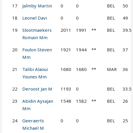
17
Jalmby Martin
0
0
BEL
50
18
Leonel Davi
0
0
BEL
49
19
Slootmaekers
2011
1991
**
BEL
39.5
Romain Mm
20
Foulon Steven
1921
1944
**
BEL
37
Mm
21
Talibi Alaoui
1680
1680
**
MAR
36
Younes Mm
22
Deroost Jan M
1193
0
BEL
33.5
23
Abidin Aysajan
1548
1582
**
BEL
26
Mm
24
Geeraerts
0
0
BEL
25
Michael M