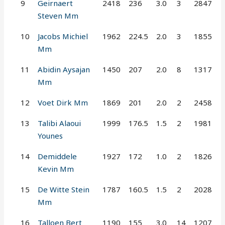
9
Geirnaert
2418
236
3.0
3
2847
Steven Mm
10
Jacobs Michiel
1962
224.5
2.0
3
1855
Mm
11
Abidin Aysajan
1450
207
2.0
8
1317
Mm
12
Voet Dirk Mm
1869
201
2.0
2
2458
13
Talibi Alaoui
1999
176.5
1.5
2
1981
Younes
14
Demiddele
1927
172
1.0
2
1826
Kevin Mm
15
De Witte Stein
1787
160.5
1.5
2
2028
Mm
16
Talloen Bert
1190
155
3.0
14
1207