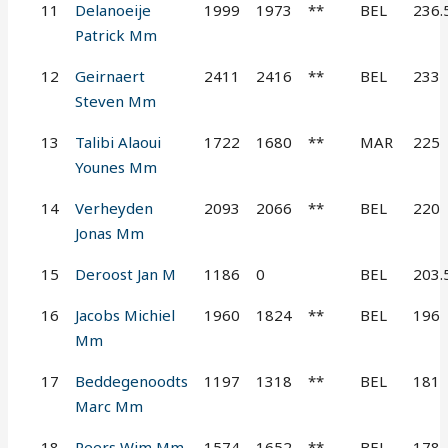
11
Delanoeije
1999
1973
**
BEL
236.
Patrick Mm
12
Geirnaert
2411
2416
**
BEL
233
Steven Mm
13
Talibi Alaoui
1722
1680
**
MAR
225
Younes Mm
14
Verheyden
2093
2066
**
BEL
220
Jonas Mm
15
Deroost Jan M
1186
0
BEL
203.
16
Jacobs Michiel
1960
1824
**
BEL
196
Mm
17
Beddegenoodts
1197
1318
**
BEL
181
Marc Mm
18
Peers Wim Mm
1574
1652
**
BEL
178