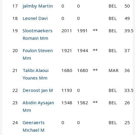
17
Jalmby Martin
0
0
BEL
50
18
Leonel Davi
0
0
BEL
49
19
Slootmaekers
2011
1991
**
BEL
39.5
Romain Mm
20
Foulon Steven
1921
1944
**
BEL
37
Mm
21
Talibi Alaoui
1680
1680
**
MAR
36
Younes Mm
22
Deroost Jan M
1193
0
BEL
33.5
23
Abidin Aysajan
1548
1582
**
BEL
26
Mm
24
Geeraerts
0
0
BEL
25
Michael M