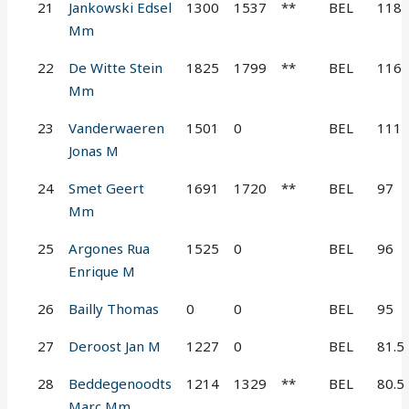
21
Jankowski Edsel
1300
1537
**
BEL
118
Mm
22
De Witte Stein
1825
1799
**
BEL
116
Mm
23
Vanderwaeren
1501
0
BEL
111
Jonas M
24
Smet Geert
1691
1720
**
BEL
97
Mm
25
Argones Rua
1525
0
BEL
96
Enrique M
26
Bailly Thomas
0
0
BEL
95
27
Deroost Jan M
1227
0
BEL
81.5
28
Beddegenoodts
1214
1329
**
BEL
80.5
Marc Mm