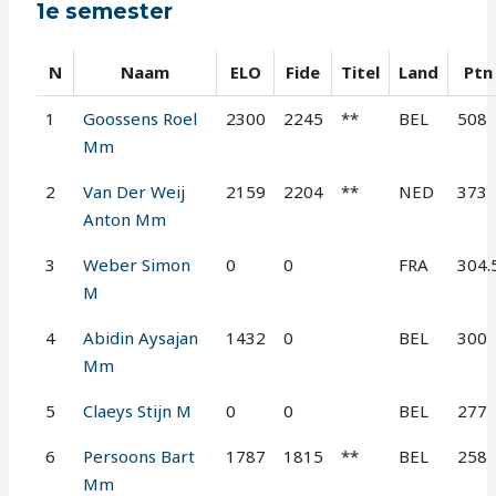
1e semester
N
Naam
ELO
Fide
Titel
Land
Ptn
1
Goossens Roel
2300
2245
**
BEL
508
Mm
2
Van Der Weij
2159
2204
**
NED
373
Anton Mm
3
Weber Simon
0
0
FRA
304.
M
4
Abidin Aysajan
1432
0
BEL
300
Mm
5
Claeys Stijn M
0
0
BEL
277
6
Persoons Bart
1787
1815
**
BEL
258
Mm