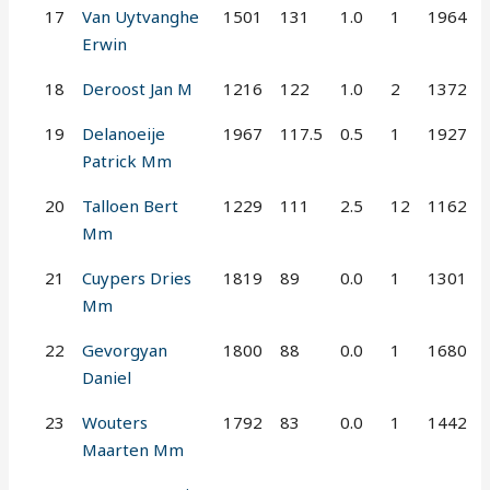
17
Van Uytvanghe
1501
131
1.0
1
1964
Erwin
18
Deroost Jan M
1216
122
1.0
2
1372
19
Delanoeije
1967
117.5
0.5
1
1927
Patrick Mm
20
Talloen Bert
1229
111
2.5
12
1162
Mm
21
Cuypers Dries
1819
89
0.0
1
1301
Mm
22
Gevorgyan
1800
88
0.0
1
1680
Daniel
23
Wouters
1792
83
0.0
1
1442
Maarten Mm