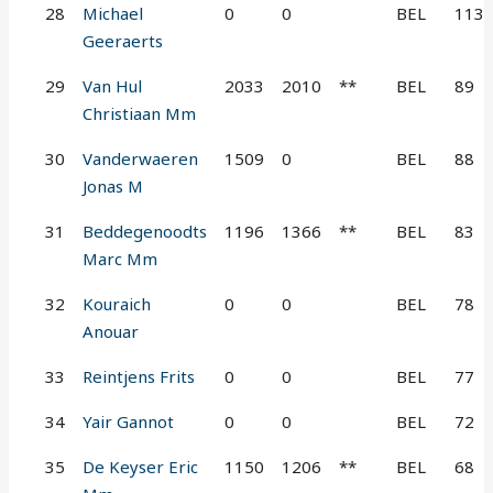
28
Michael
0
0
BEL
113
Geeraerts
29
Van Hul
2033
2010
**
BEL
89
Christiaan Mm
30
Vanderwaeren
1509
0
BEL
88
Jonas M
31
Beddegenoodts
1196
1366
**
BEL
83
Marc Mm
32
Kouraich
0
0
BEL
78
Anouar
33
Reintjens Frits
0
0
BEL
77
34
Yair Gannot
0
0
BEL
72
35
De Keyser Eric
1150
1206
**
BEL
68