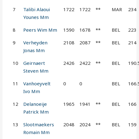
7
Talibi Alaoui
1722
1722
**
MAR
234
Younes Mm
8
Peers Wim Mm
1590
1678
**
BEL
223
9
Verheyden
2108
2087
**
BEL
214
Jonas Mm
10
Geirnaert
2426
2422
**
BEL
190.
Steven Mm
11
Vanhoeyvelt
0
0
BEL
166.
Ivo Mm
12
Delanoeije
1965
1941
**
BEL
166
Patrick Mm
13
Slootmaekers
2048
2024
**
BEL
159
Romain Mm