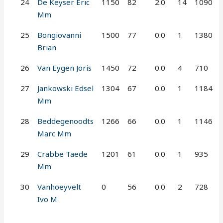
24
De Keyser Eric
1150
82
2.0
14
1090
Mm
25
Bongiovanni
1500
77
0.0
1
1380
Brian
26
Van Eygen Joris
1450
72
0.0
4
710
27
Jankowski Edsel
1304
67
0.0
1
1184
Mm
28
Beddegenoodts
1266
66
0.0
1
1146
Marc Mm
29
Crabbe Taede
1201
61
0.0
1
935
Mm
30
Vanhoeyvelt
0
56
0.0
2
728
Ivo M