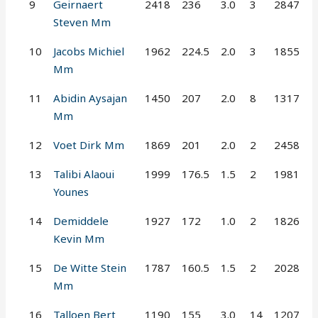
9
Geirnaert
2418
236
3.0
3
2847
Steven Mm
10
Jacobs Michiel
1962
224.5
2.0
3
1855
Mm
11
Abidin Aysajan
1450
207
2.0
8
1317
Mm
12
Voet Dirk Mm
1869
201
2.0
2
2458
13
Talibi Alaoui
1999
176.5
1.5
2
1981
Younes
14
Demiddele
1927
172
1.0
2
1826
Kevin Mm
15
De Witte Stein
1787
160.5
1.5
2
2028
Mm
16
Talloen Bert
1190
155
3.0
14
1207