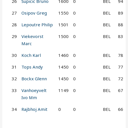
26
Supicic Bruno
1600
0
BEL
94
27
Osipov Greg
1550
0
BEL
89
28
Lepoutre Philip
1501
0
BEL
88
29
Viekevorst
1500
0
BEL
83
Marc
30
Koch Karl
1460
0
BEL
78
31
Tops Andy
1450
0
BEL
77
32
Bockx Glenn
1450
0
BEL
72
33
Vanhoeyvelt
1149
0
BEL
67
Ivo Mm
34
Rajbhoj Amit
0
0
BEL
66