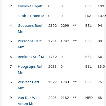
2
Kiyooka Elyjah
0
0
BEL
109
3
Supicic Bruno M
0
0
FRA
102.
4
Goossens Roel
2352
2299
**
BEL
94
Mm
5
Persoons Bart
1781
1782
**
BEL
90
Mm
6
Renkens Stef M
1732
0
BEL
86
7
Hoogstijns Raf
2033
0
BEL
83.5
Mm
8
Vervaet Bart
1827
1783
**
BEL
76
Mm
9
Van Der Weij
2203
2182
**
NED
68
Anton Mm