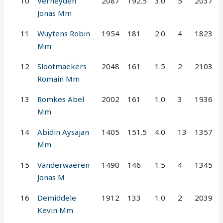
10
Verheyden
2087
192.5
3.0
5
2037
Jonas Mm
11
Wuytens Robin
1954
181
2.0
4
1823
Mm
12
Slootmaekers
2048
161
1.5
2
2103
Romain Mm
13
Romkes Abel
2002
161
1.0
3
1936
Mm
14
Abidin Aysajan
1405
151.5
4.0
13
1357
Mm
15
Vanderwaeren
1490
146
1.5
4
1345
Jonas M
16
Demiddele
1912
133
1.0
2
2039
Kevin Mm