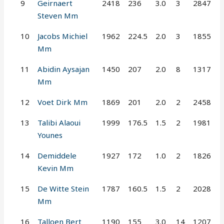
9
Geirnaert
2418
236
3.0
3
2847
Steven Mm
10
Jacobs Michiel
1962
224.5
2.0
3
1855
Mm
11
Abidin Aysajan
1450
207
2.0
8
1317
Mm
12
Voet Dirk Mm
1869
201
2.0
2
2458
13
Talibi Alaoui
1999
176.5
1.5
2
1981
Younes
14
Demiddele
1927
172
1.0
2
1826
Kevin Mm
15
De Witte Stein
1787
160.5
1.5
2
2028
Mm
16
Talloen Bert
1190
155
3.0
14
1207