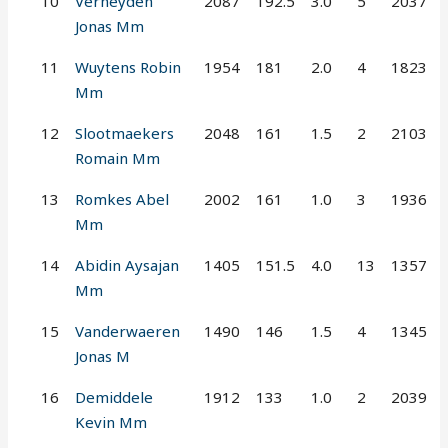
10
Verheyden
2087
192.5
3.0
5
2037
Jonas Mm
11
Wuytens Robin
1954
181
2.0
4
1823
Mm
12
Slootmaekers
2048
161
1.5
2
2103
Romain Mm
13
Romkes Abel
2002
161
1.0
3
1936
Mm
14
Abidin Aysajan
1405
151.5
4.0
13
1357
Mm
15
Vanderwaeren
1490
146
1.5
4
1345
Jonas M
16
Demiddele
1912
133
1.0
2
2039
Kevin Mm