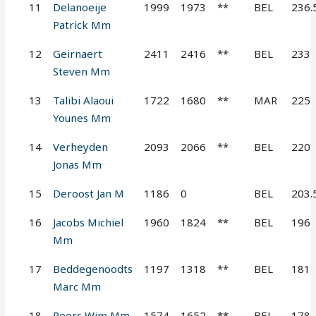
11
Delanoeije
1999
1973
**
BEL
236.
Patrick Mm
12
Geirnaert
2411
2416
**
BEL
233
Steven Mm
13
Talibi Alaoui
1722
1680
**
MAR
225
Younes Mm
14
Verheyden
2093
2066
**
BEL
220
Jonas Mm
15
Deroost Jan M
1186
0
BEL
203.
16
Jacobs Michiel
1960
1824
**
BEL
196
Mm
17
Beddegenoodts
1197
1318
**
BEL
181
Marc Mm
18
Peers Wim Mm
1574
1652
**
BEL
178