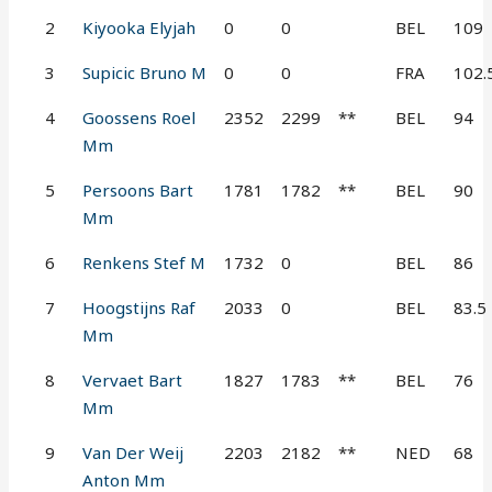
2
Kiyooka Elyjah
0
0
BEL
109
3
Supicic Bruno M
0
0
FRA
102.
4
Goossens Roel
2352
2299
**
BEL
94
Mm
5
Persoons Bart
1781
1782
**
BEL
90
Mm
6
Renkens Stef M
1732
0
BEL
86
7
Hoogstijns Raf
2033
0
BEL
83.5
Mm
8
Vervaet Bart
1827
1783
**
BEL
76
Mm
9
Van Der Weij
2203
2182
**
NED
68
Anton Mm