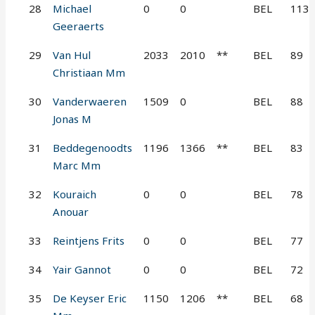
28
Michael
0
0
BEL
113
Geeraerts
29
Van Hul
2033
2010
**
BEL
89
Christiaan Mm
30
Vanderwaeren
1509
0
BEL
88
Jonas M
31
Beddegenoodts
1196
1366
**
BEL
83
Marc Mm
32
Kouraich
0
0
BEL
78
Anouar
33
Reintjens Frits
0
0
BEL
77
34
Yair Gannot
0
0
BEL
72
35
De Keyser Eric
1150
1206
**
BEL
68