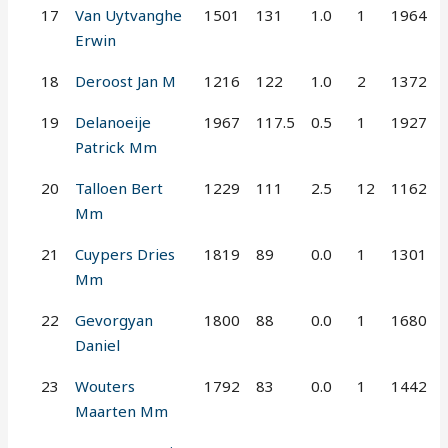
17
Van Uytvanghe
1501
131
1.0
1
1964
Erwin
18
Deroost Jan M
1216
122
1.0
2
1372
19
Delanoeije
1967
117.5
0.5
1
1927
Patrick Mm
20
Talloen Bert
1229
111
2.5
12
1162
Mm
21
Cuypers Dries
1819
89
0.0
1
1301
Mm
22
Gevorgyan
1800
88
0.0
1
1680
Daniel
23
Wouters
1792
83
0.0
1
1442
Maarten Mm