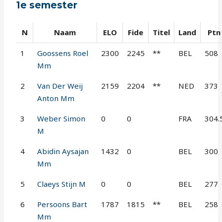
1e semester
N
Naam
ELO
Fide
Titel
Land
Ptn
1
Goossens Roel
2300
2245
**
BEL
508
Mm
2
Van Der Weij
2159
2204
**
NED
373
Anton Mm
3
Weber Simon
0
0
FRA
304.
M
4
Abidin Aysajan
1432
0
BEL
300
Mm
5
Claeys Stijn M
0
0
BEL
277
6
Persoons Bart
1787
1815
**
BEL
258
Mm