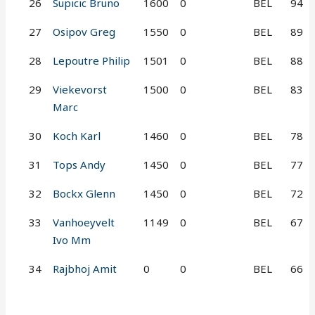
26
Supicic Bruno
1600
0
BEL
94
27
Osipov Greg
1550
0
BEL
89
28
Lepoutre Philip
1501
0
BEL
88
29
Viekevorst
1500
0
BEL
83
Marc
30
Koch Karl
1460
0
BEL
78
31
Tops Andy
1450
0
BEL
77
32
Bockx Glenn
1450
0
BEL
72
33
Vanhoeyvelt
1149
0
BEL
67
Ivo Mm
34
Rajbhoj Amit
0
0
BEL
66