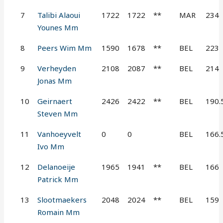
7
Talibi Alaoui
1722
1722
**
MAR
234
Younes Mm
8
Peers Wim Mm
1590
1678
**
BEL
223
9
Verheyden
2108
2087
**
BEL
214
Jonas Mm
10
Geirnaert
2426
2422
**
BEL
190.
Steven Mm
11
Vanhoeyvelt
0
0
BEL
166.
Ivo Mm
12
Delanoeije
1965
1941
**
BEL
166
Patrick Mm
13
Slootmaekers
2048
2024
**
BEL
159
Romain Mm