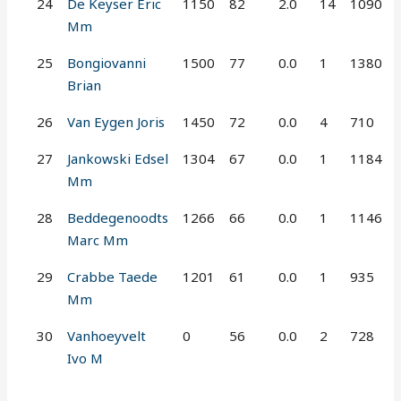
24
De Keyser Eric
1150
82
2.0
14
1090
Mm
25
Bongiovanni
1500
77
0.0
1
1380
Brian
26
Van Eygen Joris
1450
72
0.0
4
710
27
Jankowski Edsel
1304
67
0.0
1
1184
Mm
28
Beddegenoodts
1266
66
0.0
1
1146
Marc Mm
29
Crabbe Taede
1201
61
0.0
1
935
Mm
30
Vanhoeyvelt
0
56
0.0
2
728
Ivo M