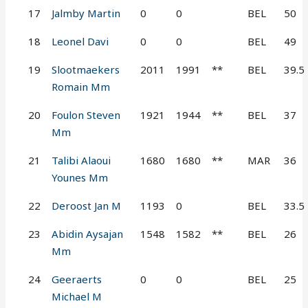
17
Jalmby Martin
0
0
BEL
50
18
Leonel Davi
0
0
BEL
49
19
Slootmaekers
2011
1991
**
BEL
39.5
Romain Mm
20
Foulon Steven
1921
1944
**
BEL
37
Mm
21
Talibi Alaoui
1680
1680
**
MAR
36
Younes Mm
22
Deroost Jan M
1193
0
BEL
33.5
23
Abidin Aysajan
1548
1582
**
BEL
26
Mm
24
Geeraerts
0
0
BEL
25
Michael M