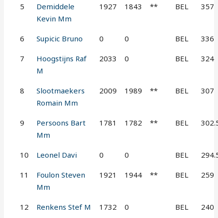
5
Demiddele
1927
1843
**
BEL
357
Kevin Mm
6
Supicic Bruno
0
0
BEL
336
7
Hoogstijns Raf
2033
0
BEL
324
M
8
Slootmaekers
2009
1989
**
BEL
307
Romain Mm
9
Persoons Bart
1781
1782
**
BEL
302.
Mm
10
Leonel Davi
0
0
BEL
294.
11
Foulon Steven
1921
1944
**
BEL
259
Mm
12
Renkens Stef M
1732
0
BEL
240