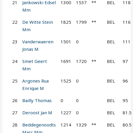
21
Jankowski Edsel
1300
1537
**
BEL
118
Mm
22
De Witte Stein
1825
1799
**
BEL
116
Mm
23
Vanderwaeren
1501
0
BEL
111
Jonas M
24
Smet Geert
1691
1720
**
BEL
97
Mm
25
Argones Rua
1525
0
BEL
96
Enrique M
26
Bailly Thomas
0
0
BEL
95
27
Deroost Jan M
1227
0
BEL
81.5
28
Beddegenoodts
1214
1329
**
BEL
80.5
Marc Mm