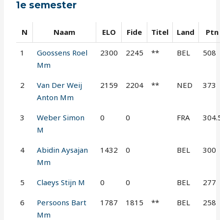
1e semester
N
Naam
ELO
Fide
Titel
Land
Ptn
1
Goossens Roel
2300
2245
**
BEL
508
Mm
2
Van Der Weij
2159
2204
**
NED
373
Anton Mm
3
Weber Simon
0
0
FRA
304.
M
4
Abidin Aysajan
1432
0
BEL
300
Mm
5
Claeys Stijn M
0
0
BEL
277
6
Persoons Bart
1787
1815
**
BEL
258
Mm