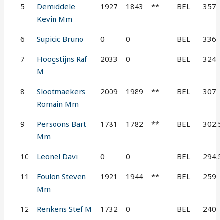
5
Demiddele
1927
1843
**
BEL
357
Kevin Mm
6
Supicic Bruno
0
0
BEL
336
7
Hoogstijns Raf
2033
0
BEL
324
M
8
Slootmaekers
2009
1989
**
BEL
307
Romain Mm
9
Persoons Bart
1781
1782
**
BEL
302.
Mm
10
Leonel Davi
0
0
BEL
294.
11
Foulon Steven
1921
1944
**
BEL
259
Mm
12
Renkens Stef M
1732
0
BEL
240