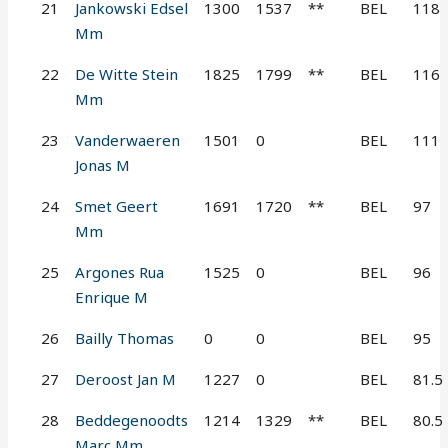
21
Jankowski Edsel
1300
1537
**
BEL
118
Mm
22
De Witte Stein
1825
1799
**
BEL
116
Mm
23
Vanderwaeren
1501
0
BEL
111
Jonas M
24
Smet Geert
1691
1720
**
BEL
97
Mm
25
Argones Rua
1525
0
BEL
96
Enrique M
26
Bailly Thomas
0
0
BEL
95
27
Deroost Jan M
1227
0
BEL
81.5
28
Beddegenoodts
1214
1329
**
BEL
80.5
Marc Mm