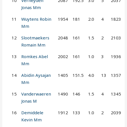
10
Verheyden
2087
192.5
3.0
5
2037
Jonas Mm
11
Wuytens Robin
1954
181
2.0
4
1823
Mm
12
Slootmaekers
2048
161
1.5
2
2103
Romain Mm
13
Romkes Abel
2002
161
1.0
3
1936
Mm
14
Abidin Aysajan
1405
151.5
4.0
13
1357
Mm
15
Vanderwaeren
1490
146
1.5
4
1345
Jonas M
16
Demiddele
1912
133
1.0
2
2039
Kevin Mm