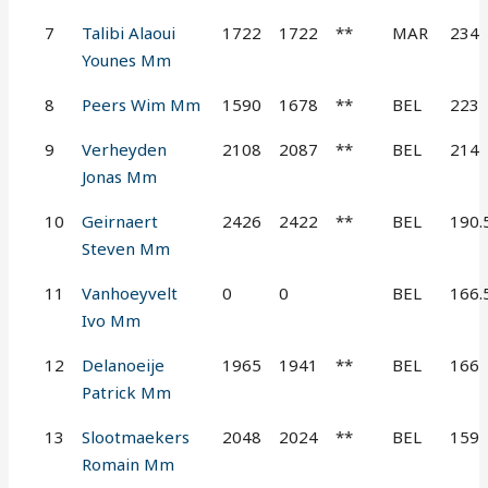
7
Talibi Alaoui
1722
1722
**
MAR
234
Younes Mm
8
Peers Wim Mm
1590
1678
**
BEL
223
9
Verheyden
2108
2087
**
BEL
214
Jonas Mm
10
Geirnaert
2426
2422
**
BEL
190.
Steven Mm
11
Vanhoeyvelt
0
0
BEL
166.
Ivo Mm
12
Delanoeije
1965
1941
**
BEL
166
Patrick Mm
13
Slootmaekers
2048
2024
**
BEL
159
Romain Mm