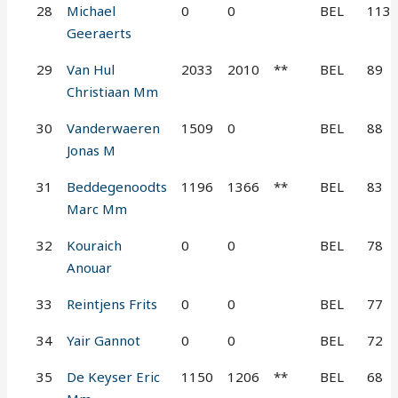
28
Michael
0
0
BEL
113
Geeraerts
29
Van Hul
2033
2010
**
BEL
89
Christiaan Mm
30
Vanderwaeren
1509
0
BEL
88
Jonas M
31
Beddegenoodts
1196
1366
**
BEL
83
Marc Mm
32
Kouraich
0
0
BEL
78
Anouar
33
Reintjens Frits
0
0
BEL
77
34
Yair Gannot
0
0
BEL
72
35
De Keyser Eric
1150
1206
**
BEL
68