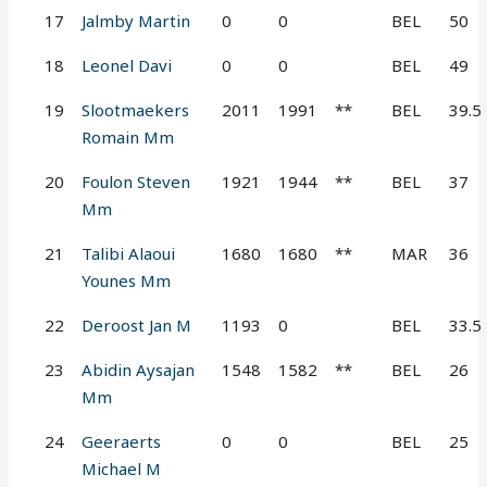
17
Jalmby Martin
0
0
BEL
50
18
Leonel Davi
0
0
BEL
49
19
Slootmaekers
2011
1991
**
BEL
39.5
Romain Mm
20
Foulon Steven
1921
1944
**
BEL
37
Mm
21
Talibi Alaoui
1680
1680
**
MAR
36
Younes Mm
22
Deroost Jan M
1193
0
BEL
33.5
23
Abidin Aysajan
1548
1582
**
BEL
26
Mm
24
Geeraerts
0
0
BEL
25
Michael M