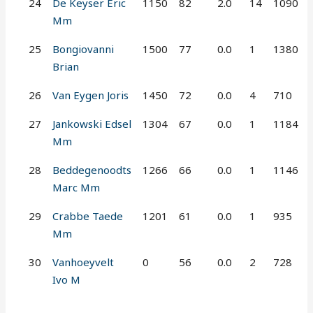
24
De Keyser Eric
1150
82
2.0
14
1090
Mm
25
Bongiovanni
1500
77
0.0
1
1380
Brian
26
Van Eygen Joris
1450
72
0.0
4
710
27
Jankowski Edsel
1304
67
0.0
1
1184
Mm
28
Beddegenoodts
1266
66
0.0
1
1146
Marc Mm
29
Crabbe Taede
1201
61
0.0
1
935
Mm
30
Vanhoeyvelt
0
56
0.0
2
728
Ivo M