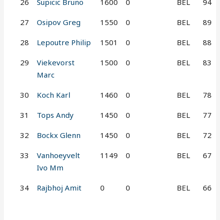
26
Supicic Bruno
1600
0
BEL
94
27
Osipov Greg
1550
0
BEL
89
28
Lepoutre Philip
1501
0
BEL
88
29
Viekevorst
1500
0
BEL
83
Marc
30
Koch Karl
1460
0
BEL
78
31
Tops Andy
1450
0
BEL
77
32
Bockx Glenn
1450
0
BEL
72
33
Vanhoeyvelt
1149
0
BEL
67
Ivo Mm
34
Rajbhoj Amit
0
0
BEL
66