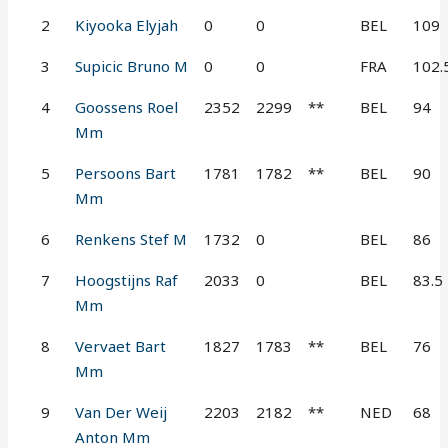
2
Kiyooka Elyjah
0
0
BEL
109
3
Supicic Bruno M
0
0
FRA
102.
4
Goossens Roel
2352
2299
**
BEL
94
Mm
5
Persoons Bart
1781
1782
**
BEL
90
Mm
6
Renkens Stef M
1732
0
BEL
86
7
Hoogstijns Raf
2033
0
BEL
83.5
Mm
8
Vervaet Bart
1827
1783
**
BEL
76
Mm
9
Van Der Weij
2203
2182
**
NED
68
Anton Mm