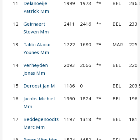
11
Delanoeije
1999
1973
**
BEL
236.
Patrick Mm
12
Geirnaert
2411
2416
**
BEL
233
Steven Mm
13
Talibi Alaoui
1722
1680
**
MAR
225
Younes Mm
14
Verheyden
2093
2066
**
BEL
220
Jonas Mm
15
Deroost Jan M
1186
0
BEL
203.
16
Jacobs Michiel
1960
1824
**
BEL
196
Mm
17
Beddegenoodts
1197
1318
**
BEL
181
Marc Mm
18
Peers Wim Mm
1574
1652
**
BEL
178