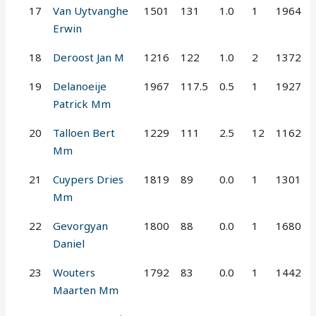
17
Van Uytvanghe
1501
131
1.0
1
1964
Erwin
18
Deroost Jan M
1216
122
1.0
2
1372
19
Delanoeije
1967
117.5
0.5
1
1927
Patrick Mm
20
Talloen Bert
1229
111
2.5
12
1162
Mm
21
Cuypers Dries
1819
89
0.0
1
1301
Mm
22
Gevorgyan
1800
88
0.0
1
1680
Daniel
23
Wouters
1792
83
0.0
1
1442
Maarten Mm