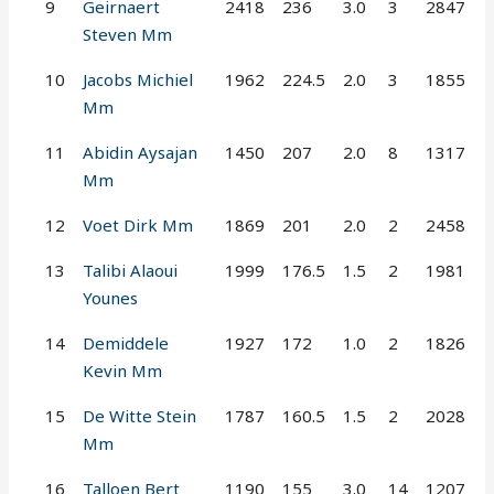
9
Geirnaert
2418
236
3.0
3
2847
Steven Mm
10
Jacobs Michiel
1962
224.5
2.0
3
1855
Mm
11
Abidin Aysajan
1450
207
2.0
8
1317
Mm
12
Voet Dirk Mm
1869
201
2.0
2
2458
13
Talibi Alaoui
1999
176.5
1.5
2
1981
Younes
14
Demiddele
1927
172
1.0
2
1826
Kevin Mm
15
De Witte Stein
1787
160.5
1.5
2
2028
Mm
16
Talloen Bert
1190
155
3.0
14
1207