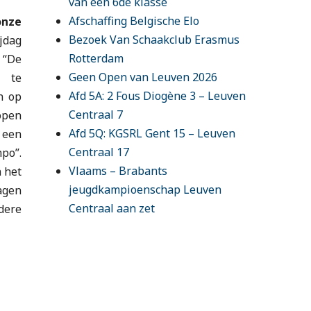
o
r
van een 6de klasse
Afschaffing Belgische Elo
onze
k
a
Bezoek Van Schaakclub Erasmus
jdag
Rotterdam
m
 “De
Geen Open van Leuven 2026
4 te
Afd 5A: 2 Fous Diogène 3 – Leuven
n op
Centraal 7
pen
Afd 5Q: KGSRL Gent 15 – Leuven
 een
Centraal 17
po”.
Vlaams – Brabants
n het
jeugdkampioenschap Leuven
agen
Centraal aan zet
dere