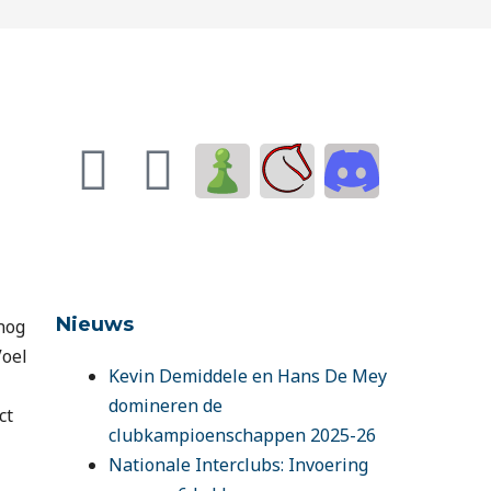
F
I
a
n
c
s
e
t
Nieuws
nog
Voel
b
a
Kevin Demiddele en Hans De Mey
domineren de
ct
o
g
clubkampioenschappen 2025-26
Nationale Interclubs: Invoering