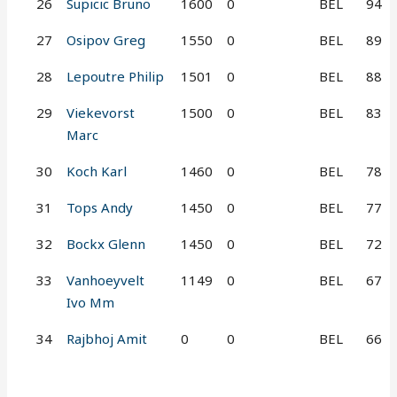
26
Supicic Bruno
1600
0
BEL
94
27
Osipov Greg
1550
0
BEL
89
28
Lepoutre Philip
1501
0
BEL
88
29
Viekevorst
1500
0
BEL
83
Marc
30
Koch Karl
1460
0
BEL
78
31
Tops Andy
1450
0
BEL
77
32
Bockx Glenn
1450
0
BEL
72
33
Vanhoeyvelt
1149
0
BEL
67
Ivo Mm
34
Rajbhoj Amit
0
0
BEL
66