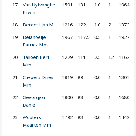
17
Van Uytvanghe
1501
131
1.0
1
1964
Erwin
18
Deroost Jan M
1216
122
1.0
2
1372
19
Delanoeije
1967
117.5
0.5
1
1927
Patrick Mm
20
Talloen Bert
1229
111
2.5
12
1162
Mm
21
Cuypers Dries
1819
89
0.0
1
1301
Mm
22
Gevorgyan
1800
88
0.0
1
1680
Daniel
23
Wouters
1792
83
0.0
1
1442
Maarten Mm