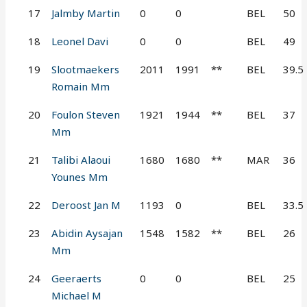
17
Jalmby Martin
0
0
BEL
50
18
Leonel Davi
0
0
BEL
49
19
Slootmaekers
2011
1991
**
BEL
39.5
Romain Mm
20
Foulon Steven
1921
1944
**
BEL
37
Mm
21
Talibi Alaoui
1680
1680
**
MAR
36
Younes Mm
22
Deroost Jan M
1193
0
BEL
33.5
23
Abidin Aysajan
1548
1582
**
BEL
26
Mm
24
Geeraerts
0
0
BEL
25
Michael M