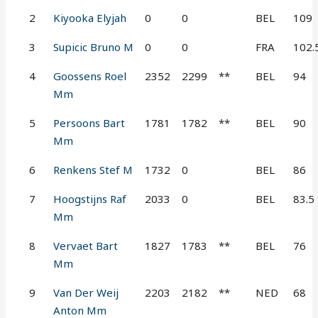
2
Kiyooka Elyjah
0
0
BEL
109
3
Supicic Bruno M
0
0
FRA
102.
4
Goossens Roel
2352
2299
**
BEL
94
Mm
5
Persoons Bart
1781
1782
**
BEL
90
Mm
6
Renkens Stef M
1732
0
BEL
86
7
Hoogstijns Raf
2033
0
BEL
83.5
Mm
8
Vervaet Bart
1827
1783
**
BEL
76
Mm
9
Van Der Weij
2203
2182
**
NED
68
Anton Mm