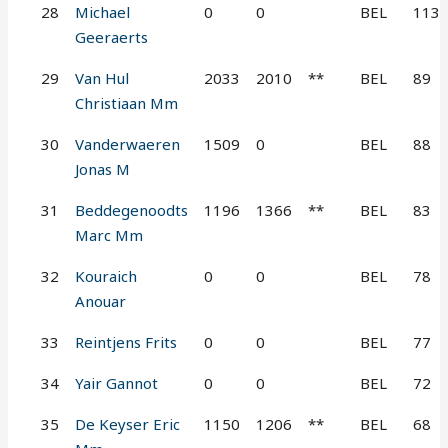
28
Michael
0
0
BEL
113
Geeraerts
29
Van Hul
2033
2010
**
BEL
89
Christiaan Mm
30
Vanderwaeren
1509
0
BEL
88
Jonas M
31
Beddegenoodts
1196
1366
**
BEL
83
Marc Mm
32
Kouraich
0
0
BEL
78
Anouar
33
Reintjens Frits
0
0
BEL
77
34
Yair Gannot
0
0
BEL
72
35
De Keyser Eric
1150
1206
**
BEL
68