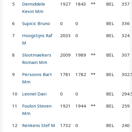
5
Demiddele
1927
1843
**
BEL
357
Kevin Mm
6
Supicic Bruno
0
0
BEL
336
7
Hoogstijns Raf
2033
0
BEL
324
M
8
Slootmaekers
2009
1989
**
BEL
307
Romain Mm
9
Persoons Bart
1781
1782
**
BEL
302.
Mm
10
Leonel Davi
0
0
BEL
294.
11
Foulon Steven
1921
1944
**
BEL
259
Mm
12
Renkens Stef M
1732
0
BEL
240