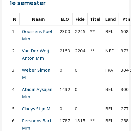
1e semester
N
Naam
ELO
Fide
Titel
Land
Ptn
1
Goossens Roel
2300
2245
**
BEL
508
Mm
2
Van Der Weij
2159
2204
**
NED
373
Anton Mm
3
Weber Simon
0
0
FRA
304.
M
4
Abidin Aysajan
1432
0
BEL
300
Mm
5
Claeys Stijn M
0
0
BEL
277
6
Persoons Bart
1787
1815
**
BEL
258
Mm