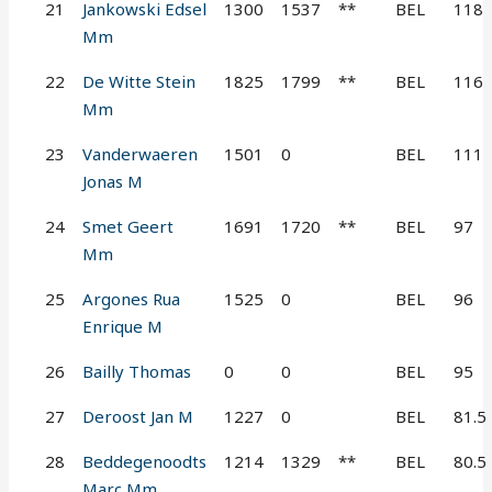
21
Jankowski Edsel
1300
1537
**
BEL
118
Mm
22
De Witte Stein
1825
1799
**
BEL
116
Mm
23
Vanderwaeren
1501
0
BEL
111
Jonas M
24
Smet Geert
1691
1720
**
BEL
97
Mm
25
Argones Rua
1525
0
BEL
96
Enrique M
26
Bailly Thomas
0
0
BEL
95
27
Deroost Jan M
1227
0
BEL
81.5
28
Beddegenoodts
1214
1329
**
BEL
80.5
Marc Mm