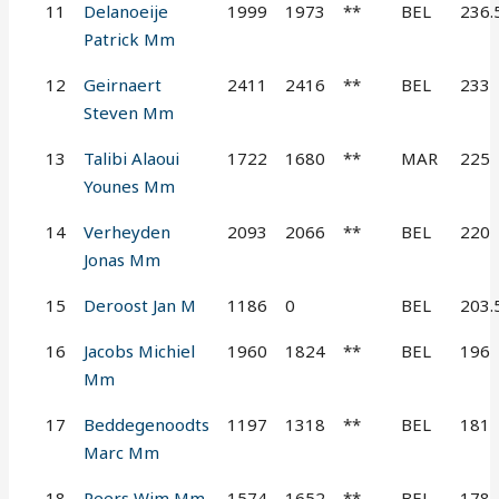
11
Delanoeije
1999
1973
**
BEL
236.
Patrick Mm
12
Geirnaert
2411
2416
**
BEL
233
Steven Mm
13
Talibi Alaoui
1722
1680
**
MAR
225
Younes Mm
14
Verheyden
2093
2066
**
BEL
220
Jonas Mm
15
Deroost Jan M
1186
0
BEL
203.
16
Jacobs Michiel
1960
1824
**
BEL
196
Mm
17
Beddegenoodts
1197
1318
**
BEL
181
Marc Mm
18
Peers Wim Mm
1574
1652
**
BEL
178