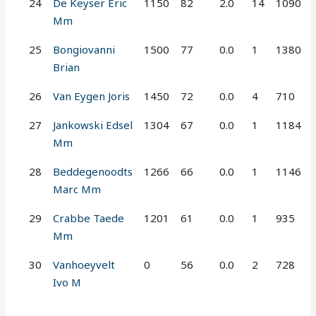
24
De Keyser Eric
1150
82
2.0
14
1090
Mm
25
Bongiovanni
1500
77
0.0
1
1380
Brian
26
Van Eygen Joris
1450
72
0.0
4
710
27
Jankowski Edsel
1304
67
0.0
1
1184
Mm
28
Beddegenoodts
1266
66
0.0
1
1146
Marc Mm
29
Crabbe Taede
1201
61
0.0
1
935
Mm
30
Vanhoeyvelt
0
56
0.0
2
728
Ivo M