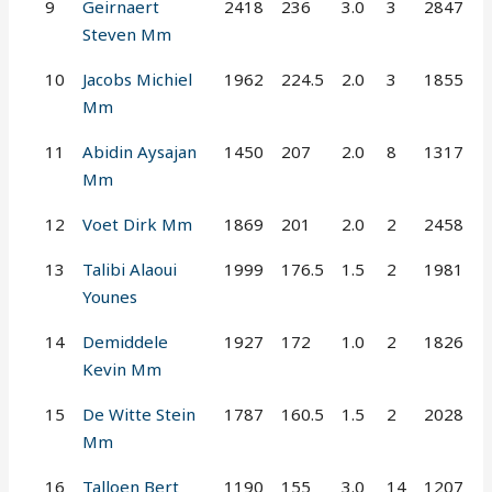
9
Geirnaert
2418
236
3.0
3
2847
Steven Mm
10
Jacobs Michiel
1962
224.5
2.0
3
1855
Mm
11
Abidin Aysajan
1450
207
2.0
8
1317
Mm
12
Voet Dirk Mm
1869
201
2.0
2
2458
13
Talibi Alaoui
1999
176.5
1.5
2
1981
Younes
14
Demiddele
1927
172
1.0
2
1826
Kevin Mm
15
De Witte Stein
1787
160.5
1.5
2
2028
Mm
16
Talloen Bert
1190
155
3.0
14
1207