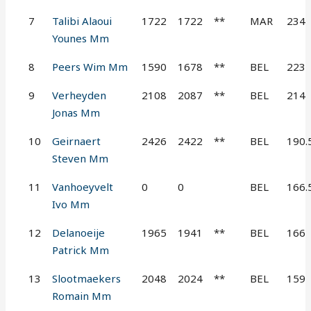
7
Talibi Alaoui
1722
1722
**
MAR
234
Younes Mm
8
Peers Wim Mm
1590
1678
**
BEL
223
9
Verheyden
2108
2087
**
BEL
214
Jonas Mm
10
Geirnaert
2426
2422
**
BEL
190.
Steven Mm
11
Vanhoeyvelt
0
0
BEL
166.
Ivo Mm
12
Delanoeije
1965
1941
**
BEL
166
Patrick Mm
13
Slootmaekers
2048
2024
**
BEL
159
Romain Mm