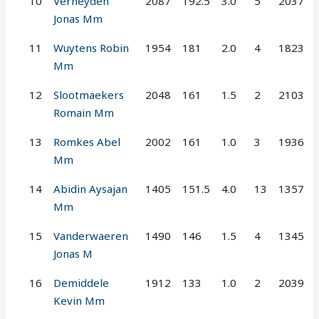
10
Verheyden
2087
192.5
3.0
5
2037
Jonas Mm
11
Wuytens Robin
1954
181
2.0
4
1823
Mm
12
Slootmaekers
2048
161
1.5
2
2103
Romain Mm
13
Romkes Abel
2002
161
1.0
3
1936
Mm
14
Abidin Aysajan
1405
151.5
4.0
13
1357
Mm
15
Vanderwaeren
1490
146
1.5
4
1345
Jonas M
16
Demiddele
1912
133
1.0
2
2039
Kevin Mm