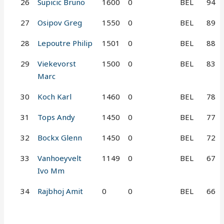
26
Supicic Bruno
1600
0
BEL
94
27
Osipov Greg
1550
0
BEL
89
28
Lepoutre Philip
1501
0
BEL
88
29
Viekevorst
1500
0
BEL
83
Marc
30
Koch Karl
1460
0
BEL
78
31
Tops Andy
1450
0
BEL
77
32
Bockx Glenn
1450
0
BEL
72
33
Vanhoeyvelt
1149
0
BEL
67
Ivo Mm
34
Rajbhoj Amit
0
0
BEL
66