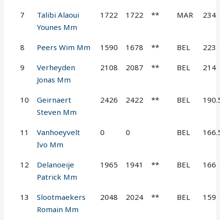
7
Talibi Alaoui
1722
1722
**
MAR
234
Younes Mm
8
Peers Wim Mm
1590
1678
**
BEL
223
9
Verheyden
2108
2087
**
BEL
214
Jonas Mm
10
Geirnaert
2426
2422
**
BEL
190.
Steven Mm
11
Vanhoeyvelt
0
0
BEL
166.
Ivo Mm
12
Delanoeije
1965
1941
**
BEL
166
Patrick Mm
13
Slootmaekers
2048
2024
**
BEL
159
Romain Mm