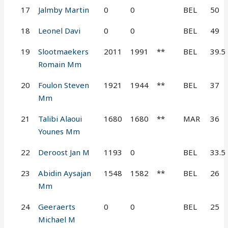
17
Jalmby Martin
0
0
BEL
50
18
Leonel Davi
0
0
BEL
49
19
Slootmaekers
2011
1991
**
BEL
39.5
Romain Mm
20
Foulon Steven
1921
1944
**
BEL
37
Mm
21
Talibi Alaoui
1680
1680
**
MAR
36
Younes Mm
22
Deroost Jan M
1193
0
BEL
33.5
23
Abidin Aysajan
1548
1582
**
BEL
26
Mm
24
Geeraerts
0
0
BEL
25
Michael M