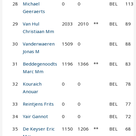
28
Michael
0
0
BEL
113
Geeraerts
29
Van Hul
2033
2010
**
BEL
89
Christiaan Mm
30
Vanderwaeren
1509
0
BEL
88
Jonas M
31
Beddegenoodts
1196
1366
**
BEL
83
Marc Mm
32
Kouraich
0
0
BEL
78
Anouar
33
Reintjens Frits
0
0
BEL
77
34
Yair Gannot
0
0
BEL
72
35
De Keyser Eric
1150
1206
**
BEL
68