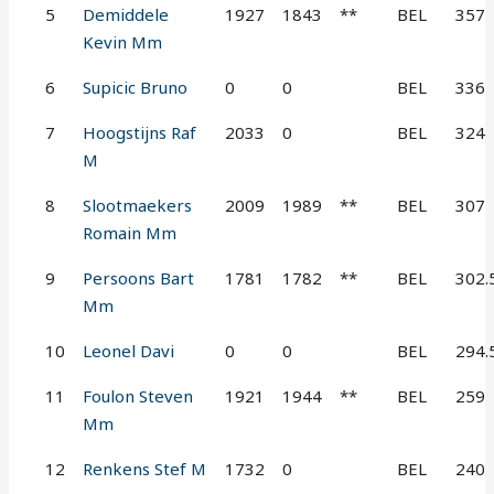
5
Demiddele
1927
1843
**
BEL
357
Kevin Mm
6
Supicic Bruno
0
0
BEL
336
7
Hoogstijns Raf
2033
0
BEL
324
M
8
Slootmaekers
2009
1989
**
BEL
307
Romain Mm
9
Persoons Bart
1781
1782
**
BEL
302.
Mm
10
Leonel Davi
0
0
BEL
294.
11
Foulon Steven
1921
1944
**
BEL
259
Mm
12
Renkens Stef M
1732
0
BEL
240