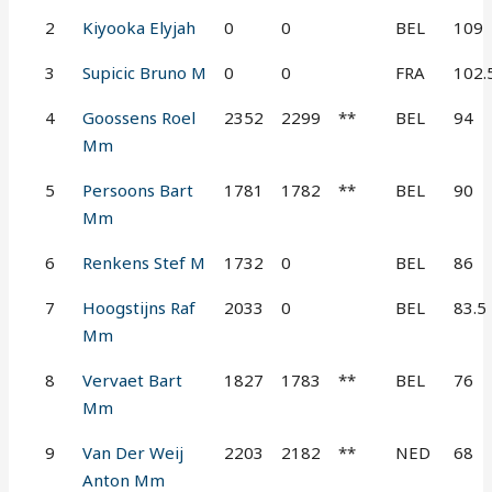
2
Kiyooka Elyjah
0
0
BEL
109
3
Supicic Bruno M
0
0
FRA
102.
4
Goossens Roel
2352
2299
**
BEL
94
Mm
5
Persoons Bart
1781
1782
**
BEL
90
Mm
6
Renkens Stef M
1732
0
BEL
86
7
Hoogstijns Raf
2033
0
BEL
83.5
Mm
8
Vervaet Bart
1827
1783
**
BEL
76
Mm
9
Van Der Weij
2203
2182
**
NED
68
Anton Mm