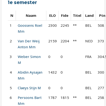
1e semester
N
Naam
ELO
Fide
Titel
Land
Ptn
1
Goossens Roel
2300
2245
**
BEL
508
Mm
2
Van Der Weij
2159
2204
**
NED
373
Anton Mm
3
Weber Simon
0
0
FRA
304.
M
4
Abidin Aysajan
1432
0
BEL
300
Mm
5
Claeys Stijn M
0
0
BEL
277
6
Persoons Bart
1787
1815
**
BEL
258
Mm