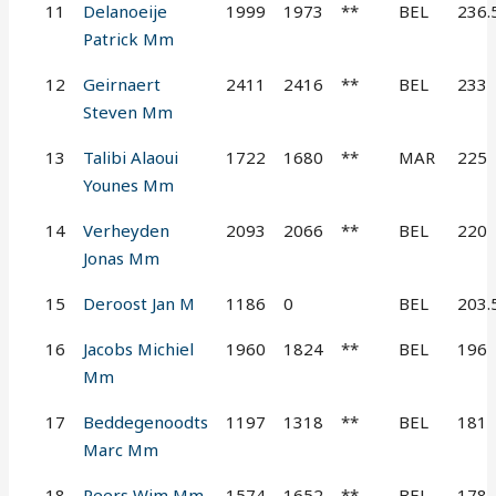
11
Delanoeije
1999
1973
**
BEL
236.
Patrick Mm
12
Geirnaert
2411
2416
**
BEL
233
Steven Mm
13
Talibi Alaoui
1722
1680
**
MAR
225
Younes Mm
14
Verheyden
2093
2066
**
BEL
220
Jonas Mm
15
Deroost Jan M
1186
0
BEL
203.
16
Jacobs Michiel
1960
1824
**
BEL
196
Mm
17
Beddegenoodts
1197
1318
**
BEL
181
Marc Mm
18
Peers Wim Mm
1574
1652
**
BEL
178