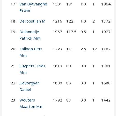
17
Van Uytvanghe
1501
131
1.0
1
1964
Erwin
18
Deroost Jan M
1216
122
1.0
2
1372
19
Delanoeije
1967
117.5
0.5
1
1927
Patrick Mm
20
Talloen Bert
1229
111
2.5
12
1162
Mm
21
Cuypers Dries
1819
89
0.0
1
1301
Mm
22
Gevorgyan
1800
88
0.0
1
1680
Daniel
23
Wouters
1792
83
0.0
1
1442
Maarten Mm