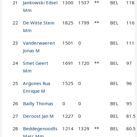
21
Jankowski Edsel
1300
1537
**
BEL
118
Mm
22
De Witte Stein
1825
1799
**
BEL
116
Mm
23
Vanderwaeren
1501
0
BEL
111
Jonas M
24
Smet Geert
1691
1720
**
BEL
97
Mm
25
Argones Rua
1525
0
BEL
96
Enrique M
26
Bailly Thomas
0
0
BEL
95
27
Deroost Jan M
1227
0
BEL
81.5
28
Beddegenoodts
1214
1329
**
BEL
80.5
Marc Mm