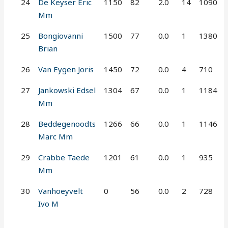
24
De Keyser Eric
1150
82
2.0
14
1090
Mm
25
Bongiovanni
1500
77
0.0
1
1380
Brian
26
Van Eygen Joris
1450
72
0.0
4
710
27
Jankowski Edsel
1304
67
0.0
1
1184
Mm
28
Beddegenoodts
1266
66
0.0
1
1146
Marc Mm
29
Crabbe Taede
1201
61
0.0
1
935
Mm
30
Vanhoeyvelt
0
56
0.0
2
728
Ivo M