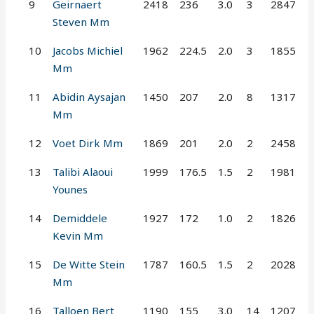
9
Geirnaert
2418
236
3.0
3
2847
Steven Mm
10
Jacobs Michiel
1962
224.5
2.0
3
1855
Mm
11
Abidin Aysajan
1450
207
2.0
8
1317
Mm
12
Voet Dirk Mm
1869
201
2.0
2
2458
13
Talibi Alaoui
1999
176.5
1.5
2
1981
Younes
14
Demiddele
1927
172
1.0
2
1826
Kevin Mm
15
De Witte Stein
1787
160.5
1.5
2
2028
Mm
16
Talloen Bert
1190
155
3.0
14
1207