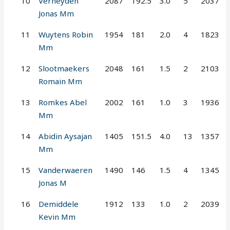
10
Verheyden
2087
192.5
3.0
5
2037
Jonas Mm
11
Wuytens Robin
1954
181
2.0
4
1823
Mm
12
Slootmaekers
2048
161
1.5
2
2103
Romain Mm
13
Romkes Abel
2002
161
1.0
3
1936
Mm
14
Abidin Aysajan
1405
151.5
4.0
13
1357
Mm
15
Vanderwaeren
1490
146
1.5
4
1345
Jonas M
16
Demiddele
1912
133
1.0
2
2039
Kevin Mm