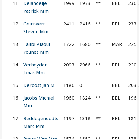
11
Delanoeije
1999
1973
**
BEL
236.
Patrick Mm
12
Geirnaert
2411
2416
**
BEL
233
Steven Mm
13
Talibi Alaoui
1722
1680
**
MAR
225
Younes Mm
14
Verheyden
2093
2066
**
BEL
220
Jonas Mm
15
Deroost Jan M
1186
0
BEL
203.
16
Jacobs Michiel
1960
1824
**
BEL
196
Mm
17
Beddegenoodts
1197
1318
**
BEL
181
Marc Mm
18
Peers Wim Mm
1574
1652
**
BEL
178