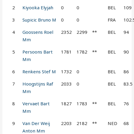
2
Kiyooka Elyjah
0
0
BEL
109
3
Supicic Bruno M
0
0
FRA
102.
4
Goossens Roel
2352
2299
**
BEL
94
Mm
5
Persoons Bart
1781
1782
**
BEL
90
Mm
6
Renkens Stef M
1732
0
BEL
86
7
Hoogstijns Raf
2033
0
BEL
83.5
Mm
8
Vervaet Bart
1827
1783
**
BEL
76
Mm
9
Van Der Weij
2203
2182
**
NED
68
Anton Mm