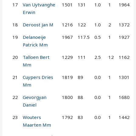
17
Van Uytvanghe
1501
131
1.0
1
1964
Erwin
18
Deroost Jan M
1216
122
1.0
2
1372
19
Delanoeije
1967
117.5
0.5
1
1927
Patrick Mm
20
Talloen Bert
1229
111
2.5
12
1162
Mm
21
Cuypers Dries
1819
89
0.0
1
1301
Mm
22
Gevorgyan
1800
88
0.0
1
1680
Daniel
23
Wouters
1792
83
0.0
1
1442
Maarten Mm