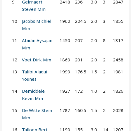
9
Geirnaert
2418
236
3.0
3
2847
Steven Mm
10
Jacobs Michiel
1962
224.5
2.0
3
1855
Mm
11
Abidin Aysajan
1450
207
2.0
8
1317
Mm
12
Voet Dirk Mm
1869
201
2.0
2
2458
13
Talibi Alaoui
1999
176.5
1.5
2
1981
Younes
14
Demiddele
1927
172
1.0
2
1826
Kevin Mm
15
De Witte Stein
1787
160.5
1.5
2
2028
Mm
16
Talloen Bert
1190
155
3.0
14
1207