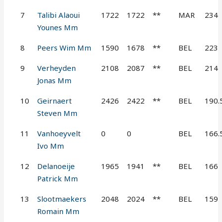
7
Talibi Alaoui
1722
1722
**
MAR
234
Younes Mm
8
Peers Wim Mm
1590
1678
**
BEL
223
9
Verheyden
2108
2087
**
BEL
214
Jonas Mm
10
Geirnaert
2426
2422
**
BEL
190.
Steven Mm
11
Vanhoeyvelt
0
0
BEL
166.
Ivo Mm
12
Delanoeije
1965
1941
**
BEL
166
Patrick Mm
13
Slootmaekers
2048
2024
**
BEL
159
Romain Mm