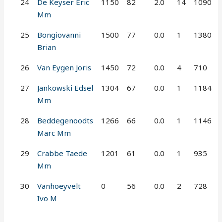
24
De Keyser Eric
1150
82
2.0
14
1090
Mm
25
Bongiovanni
1500
77
0.0
1
1380
Brian
26
Van Eygen Joris
1450
72
0.0
4
710
27
Jankowski Edsel
1304
67
0.0
1
1184
Mm
28
Beddegenoodts
1266
66
0.0
1
1146
Marc Mm
29
Crabbe Taede
1201
61
0.0
1
935
Mm
30
Vanhoeyvelt
0
56
0.0
2
728
Ivo M