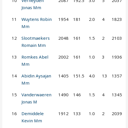
10
Verheyden
2087
192.5
3.0
5
2037
Jonas Mm
11
Wuytens Robin
1954
181
2.0
4
1823
Mm
12
Slootmaekers
2048
161
1.5
2
2103
Romain Mm
13
Romkes Abel
2002
161
1.0
3
1936
Mm
14
Abidin Aysajan
1405
151.5
4.0
13
1357
Mm
15
Vanderwaeren
1490
146
1.5
4
1345
Jonas M
16
Demiddele
1912
133
1.0
2
2039
Kevin Mm