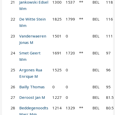
21
Jankowski Edsel
1300
1537
**
BEL
118
Mm
22
De Witte Stein
1825
1799
**
BEL
116
Mm
23
Vanderwaeren
1501
0
BEL
111
Jonas M
24
Smet Geert
1691
1720
**
BEL
97
Mm
25
Argones Rua
1525
0
BEL
96
Enrique M
26
Bailly Thomas
0
0
BEL
95
27
Deroost Jan M
1227
0
BEL
81.5
28
Beddegenoodts
1214
1329
**
BEL
80.5
Marc Mm