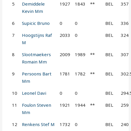
5
Demiddele
1927
1843
**
BEL
357
Kevin Mm
6
Supicic Bruno
0
0
BEL
336
7
Hoogstijns Raf
2033
0
BEL
324
M
8
Slootmaekers
2009
1989
**
BEL
307
Romain Mm
9
Persoons Bart
1781
1782
**
BEL
302.
Mm
10
Leonel Davi
0
0
BEL
294.
11
Foulon Steven
1921
1944
**
BEL
259
Mm
12
Renkens Stef M
1732
0
BEL
240