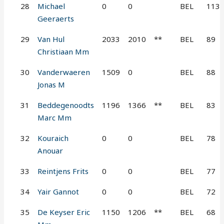
28
Michael
0
0
BEL
113
Geeraerts
29
Van Hul
2033
2010
**
BEL
89
Christiaan Mm
30
Vanderwaeren
1509
0
BEL
88
Jonas M
31
Beddegenoodts
1196
1366
**
BEL
83
Marc Mm
32
Kouraich
0
0
BEL
78
Anouar
33
Reintjens Frits
0
0
BEL
77
34
Yair Gannot
0
0
BEL
72
35
De Keyser Eric
1150
1206
**
BEL
68