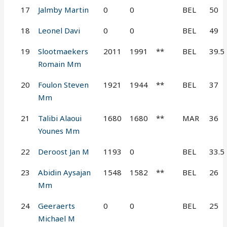
17
Jalmby Martin
0
0
BEL
50
18
Leonel Davi
0
0
BEL
49
19
Slootmaekers
2011
1991
**
BEL
39.5
Romain Mm
20
Foulon Steven
1921
1944
**
BEL
37
Mm
21
Talibi Alaoui
1680
1680
**
MAR
36
Younes Mm
22
Deroost Jan M
1193
0
BEL
33.5
23
Abidin Aysajan
1548
1582
**
BEL
26
Mm
24
Geeraerts
0
0
BEL
25
Michael M