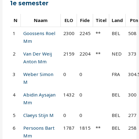
1e semester
N
Naam
ELO
Fide
Titel
Land
Ptn
1
Goossens Roel
2300
2245
**
BEL
508
Mm
2
Van Der Weij
2159
2204
**
NED
373
Anton Mm
3
Weber Simon
0
0
FRA
304.
M
4
Abidin Aysajan
1432
0
BEL
300
Mm
5
Claeys Stijn M
0
0
BEL
277
6
Persoons Bart
1787
1815
**
BEL
258
Mm