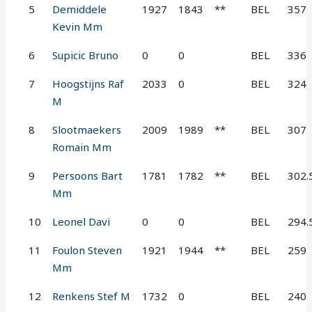
5
Demiddele
1927
1843
**
BEL
357
Kevin Mm
6
Supicic Bruno
0
0
BEL
336
7
Hoogstijns Raf
2033
0
BEL
324
M
8
Slootmaekers
2009
1989
**
BEL
307
Romain Mm
9
Persoons Bart
1781
1782
**
BEL
302.
Mm
10
Leonel Davi
0
0
BEL
294.
11
Foulon Steven
1921
1944
**
BEL
259
Mm
12
Renkens Stef M
1732
0
BEL
240