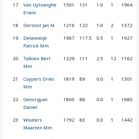
17
Van Uytvanghe
1501
131
1.0
1
1964
Erwin
18
Deroost Jan M
1216
122
1.0
2
1372
19
Delanoeije
1967
117.5
0.5
1
1927
Patrick Mm
20
Talloen Bert
1229
111
2.5
12
1162
Mm
21
Cuypers Dries
1819
89
0.0
1
1301
Mm
22
Gevorgyan
1800
88
0.0
1
1680
Daniel
23
Wouters
1792
83
0.0
1
1442
Maarten Mm