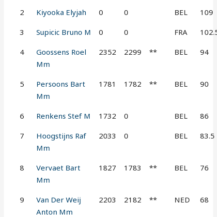
2
Kiyooka Elyjah
0
0
BEL
109
3
Supicic Bruno M
0
0
FRA
102.
4
Goossens Roel
2352
2299
**
BEL
94
Mm
5
Persoons Bart
1781
1782
**
BEL
90
Mm
6
Renkens Stef M
1732
0
BEL
86
7
Hoogstijns Raf
2033
0
BEL
83.5
Mm
8
Vervaet Bart
1827
1783
**
BEL
76
Mm
9
Van Der Weij
2203
2182
**
NED
68
Anton Mm