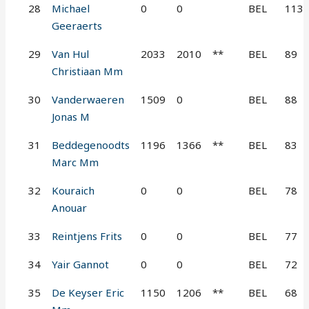
28
Michael
0
0
BEL
113
Geeraerts
29
Van Hul
2033
2010
**
BEL
89
Christiaan Mm
30
Vanderwaeren
1509
0
BEL
88
Jonas M
31
Beddegenoodts
1196
1366
**
BEL
83
Marc Mm
32
Kouraich
0
0
BEL
78
Anouar
33
Reintjens Frits
0
0
BEL
77
34
Yair Gannot
0
0
BEL
72
35
De Keyser Eric
1150
1206
**
BEL
68