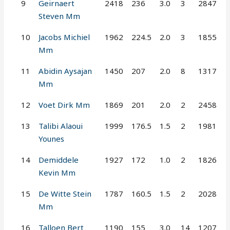
9
Geirnaert
2418
236
3.0
3
2847
Steven Mm
10
Jacobs Michiel
1962
224.5
2.0
3
1855
Mm
11
Abidin Aysajan
1450
207
2.0
8
1317
Mm
12
Voet Dirk Mm
1869
201
2.0
2
2458
13
Talibi Alaoui
1999
176.5
1.5
2
1981
Younes
14
Demiddele
1927
172
1.0
2
1826
Kevin Mm
15
De Witte Stein
1787
160.5
1.5
2
2028
Mm
16
Talloen Bert
1190
155
3.0
14
1207