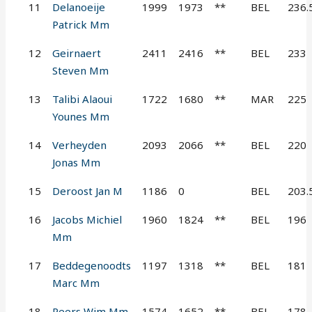
11
Delanoeije
1999
1973
**
BEL
236.
Patrick Mm
12
Geirnaert
2411
2416
**
BEL
233
Steven Mm
13
Talibi Alaoui
1722
1680
**
MAR
225
Younes Mm
14
Verheyden
2093
2066
**
BEL
220
Jonas Mm
15
Deroost Jan M
1186
0
BEL
203.
16
Jacobs Michiel
1960
1824
**
BEL
196
Mm
17
Beddegenoodts
1197
1318
**
BEL
181
Marc Mm
18
Peers Wim Mm
1574
1652
**
BEL
178