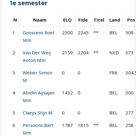
1e semester
N
Naam
ELO
Fide
Titel
Land
Ptn
1
Goossens Roel
2300
2245
**
BEL
508
Mm
2
Van Der Weij
2159
2204
**
NED
373
Anton Mm
3
Weber Simon
0
0
FRA
304.
M
4
Abidin Aysajan
1432
0
BEL
300
Mm
5
Claeys Stijn M
0
0
BEL
277
6
Persoons Bart
1787
1815
**
BEL
258
Mm