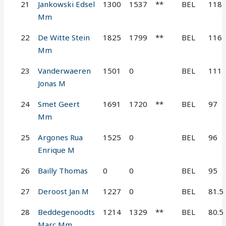
21
Jankowski Edsel
1300
1537
**
BEL
118
Mm
22
De Witte Stein
1825
1799
**
BEL
116
Mm
23
Vanderwaeren
1501
0
BEL
111
Jonas M
24
Smet Geert
1691
1720
**
BEL
97
Mm
25
Argones Rua
1525
0
BEL
96
Enrique M
26
Bailly Thomas
0
0
BEL
95
27
Deroost Jan M
1227
0
BEL
81.5
28
Beddegenoodts
1214
1329
**
BEL
80.5
Marc Mm