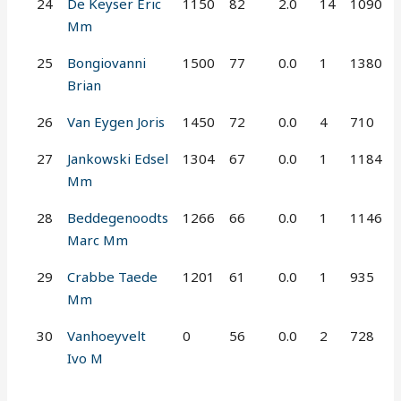
24
De Keyser Eric
1150
82
2.0
14
1090
Mm
25
Bongiovanni
1500
77
0.0
1
1380
Brian
26
Van Eygen Joris
1450
72
0.0
4
710
27
Jankowski Edsel
1304
67
0.0
1
1184
Mm
28
Beddegenoodts
1266
66
0.0
1
1146
Marc Mm
29
Crabbe Taede
1201
61
0.0
1
935
Mm
30
Vanhoeyvelt
0
56
0.0
2
728
Ivo M