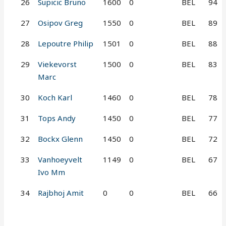
26
Supicic Bruno
1600
0
BEL
94
27
Osipov Greg
1550
0
BEL
89
28
Lepoutre Philip
1501
0
BEL
88
29
Viekevorst
1500
0
BEL
83
Marc
30
Koch Karl
1460
0
BEL
78
31
Tops Andy
1450
0
BEL
77
32
Bockx Glenn
1450
0
BEL
72
33
Vanhoeyvelt
1149
0
BEL
67
Ivo Mm
34
Rajbhoj Amit
0
0
BEL
66