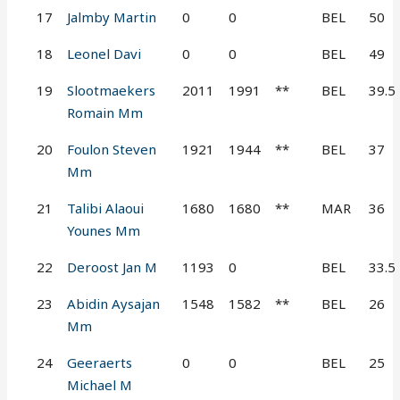
17
Jalmby Martin
0
0
BEL
50
18
Leonel Davi
0
0
BEL
49
19
Slootmaekers
2011
1991
**
BEL
39.5
Romain Mm
20
Foulon Steven
1921
1944
**
BEL
37
Mm
21
Talibi Alaoui
1680
1680
**
MAR
36
Younes Mm
22
Deroost Jan M
1193
0
BEL
33.5
23
Abidin Aysajan
1548
1582
**
BEL
26
Mm
24
Geeraerts
0
0
BEL
25
Michael M