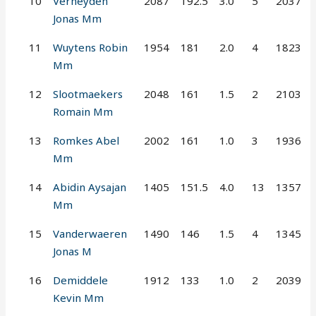
10
Verheyden
2087
192.5
3.0
5
2037
Jonas Mm
11
Wuytens Robin
1954
181
2.0
4
1823
Mm
12
Slootmaekers
2048
161
1.5
2
2103
Romain Mm
13
Romkes Abel
2002
161
1.0
3
1936
Mm
14
Abidin Aysajan
1405
151.5
4.0
13
1357
Mm
15
Vanderwaeren
1490
146
1.5
4
1345
Jonas M
16
Demiddele
1912
133
1.0
2
2039
Kevin Mm