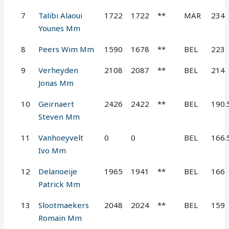
7
Talibi Alaoui
1722
1722
**
MAR
234
Younes Mm
8
Peers Wim Mm
1590
1678
**
BEL
223
9
Verheyden
2108
2087
**
BEL
214
Jonas Mm
10
Geirnaert
2426
2422
**
BEL
190.
Steven Mm
11
Vanhoeyvelt
0
0
BEL
166.
Ivo Mm
12
Delanoeije
1965
1941
**
BEL
166
Patrick Mm
13
Slootmaekers
2048
2024
**
BEL
159
Romain Mm