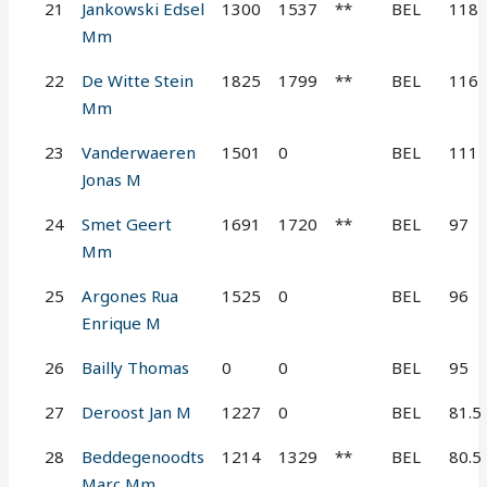
21
Jankowski Edsel
1300
1537
**
BEL
118
Mm
22
De Witte Stein
1825
1799
**
BEL
116
Mm
23
Vanderwaeren
1501
0
BEL
111
Jonas M
24
Smet Geert
1691
1720
**
BEL
97
Mm
25
Argones Rua
1525
0
BEL
96
Enrique M
26
Bailly Thomas
0
0
BEL
95
27
Deroost Jan M
1227
0
BEL
81.5
28
Beddegenoodts
1214
1329
**
BEL
80.5
Marc Mm