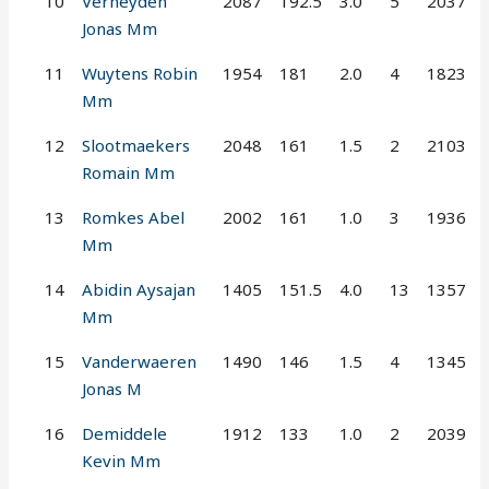
10
Verheyden
2087
192.5
3.0
5
2037
Jonas Mm
11
Wuytens Robin
1954
181
2.0
4
1823
Mm
12
Slootmaekers
2048
161
1.5
2
2103
Romain Mm
13
Romkes Abel
2002
161
1.0
3
1936
Mm
14
Abidin Aysajan
1405
151.5
4.0
13
1357
Mm
15
Vanderwaeren
1490
146
1.5
4
1345
Jonas M
16
Demiddele
1912
133
1.0
2
2039
Kevin Mm