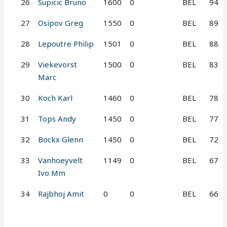
26
Supicic Bruno
1600
0
BEL
94
27
Osipov Greg
1550
0
BEL
89
28
Lepoutre Philip
1501
0
BEL
88
29
Viekevorst
1500
0
BEL
83
Marc
30
Koch Karl
1460
0
BEL
78
31
Tops Andy
1450
0
BEL
77
32
Bockx Glenn
1450
0
BEL
72
33
Vanhoeyvelt
1149
0
BEL
67
Ivo Mm
34
Rajbhoj Amit
0
0
BEL
66