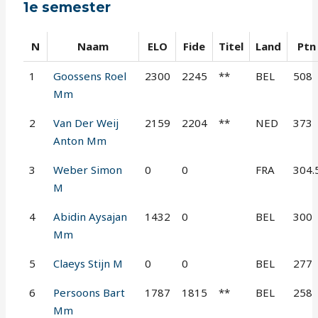
1e semester
N
Naam
ELO
Fide
Titel
Land
Ptn
1
Goossens Roel
2300
2245
**
BEL
508
Mm
2
Van Der Weij
2159
2204
**
NED
373
Anton Mm
3
Weber Simon
0
0
FRA
304.
M
4
Abidin Aysajan
1432
0
BEL
300
Mm
5
Claeys Stijn M
0
0
BEL
277
6
Persoons Bart
1787
1815
**
BEL
258
Mm