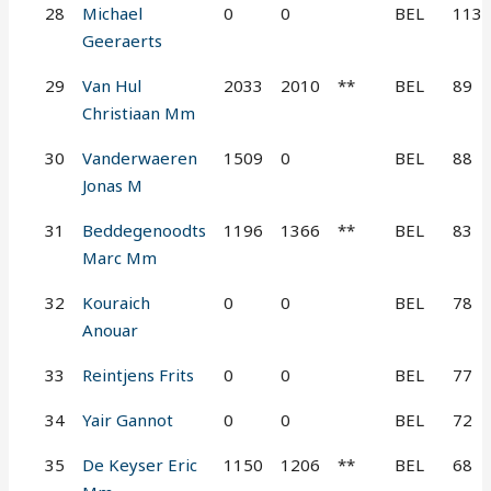
28
Michael
0
0
BEL
113
Geeraerts
29
Van Hul
2033
2010
**
BEL
89
Christiaan Mm
30
Vanderwaeren
1509
0
BEL
88
Jonas M
31
Beddegenoodts
1196
1366
**
BEL
83
Marc Mm
32
Kouraich
0
0
BEL
78
Anouar
33
Reintjens Frits
0
0
BEL
77
34
Yair Gannot
0
0
BEL
72
35
De Keyser Eric
1150
1206
**
BEL
68