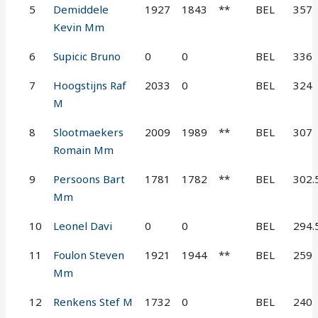
5
Demiddele
1927
1843
**
BEL
357
Kevin Mm
6
Supicic Bruno
0
0
BEL
336
7
Hoogstijns Raf
2033
0
BEL
324
M
8
Slootmaekers
2009
1989
**
BEL
307
Romain Mm
9
Persoons Bart
1781
1782
**
BEL
302.
Mm
10
Leonel Davi
0
0
BEL
294.
11
Foulon Steven
1921
1944
**
BEL
259
Mm
12
Renkens Stef M
1732
0
BEL
240