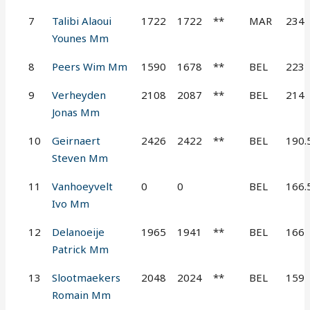
7
Talibi Alaoui
1722
1722
**
MAR
234
Younes Mm
8
Peers Wim Mm
1590
1678
**
BEL
223
9
Verheyden
2108
2087
**
BEL
214
Jonas Mm
10
Geirnaert
2426
2422
**
BEL
190.
Steven Mm
11
Vanhoeyvelt
0
0
BEL
166.
Ivo Mm
12
Delanoeije
1965
1941
**
BEL
166
Patrick Mm
13
Slootmaekers
2048
2024
**
BEL
159
Romain Mm