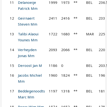
11
Delanoeije
1999
1973
**
BEL
236.
Patrick Mm
12
Geirnaert
2411
2416
**
BEL
233
Steven Mm
13
Talibi Alaoui
1722
1680
**
MAR
225
Younes Mm
14
Verheyden
2093
2066
**
BEL
220
Jonas Mm
15
Deroost Jan M
1186
0
BEL
203.
16
Jacobs Michiel
1960
1824
**
BEL
196
Mm
17
Beddegenoodts
1197
1318
**
BEL
181
Marc Mm
18
Peers Wim Mm
1574
1652
**
BEL
178