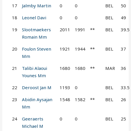
17
Jalmby Martin
0
0
BEL
50
18
Leonel Davi
0
0
BEL
49
19
Slootmaekers
2011
1991
**
BEL
39.5
Romain Mm
20
Foulon Steven
1921
1944
**
BEL
37
Mm
21
Talibi Alaoui
1680
1680
**
MAR
36
Younes Mm
22
Deroost Jan M
1193
0
BEL
33.5
23
Abidin Aysajan
1548
1582
**
BEL
26
Mm
24
Geeraerts
0
0
BEL
25
Michael M