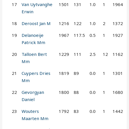
17
Van Uytvanghe
1501
131
1.0
1
1964
Erwin
18
Deroost Jan M
1216
122
1.0
2
1372
19
Delanoeije
1967
117.5
0.5
1
1927
Patrick Mm
20
Talloen Bert
1229
111
2.5
12
1162
Mm
21
Cuypers Dries
1819
89
0.0
1
1301
Mm
22
Gevorgyan
1800
88
0.0
1
1680
Daniel
23
Wouters
1792
83
0.0
1
1442
Maarten Mm