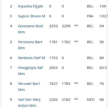
2
Kiyooka Elyjah
0
0
BEL
109
3
Supicic Bruno M
0
0
FRA
102.
4
Goossens Roel
2352
2299
**
BEL
94
Mm
5
Persoons Bart
1781
1782
**
BEL
90
Mm
6
Renkens Stef M
1732
0
BEL
86
7
Hoogstijns Raf
2033
0
BEL
83.5
Mm
8
Vervaet Bart
1827
1783
**
BEL
76
Mm
9
Van Der Weij
2203
2182
**
NED
68
Anton Mm