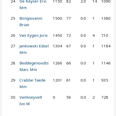
24
De Keyser Eric
1150
82
2.0
14
1090
Mm
25
Bongiovanni
1500
77
0.0
1
1380
Brian
26
Van Eygen Joris
1450
72
0.0
4
710
27
Jankowski Edsel
1304
67
0.0
1
1184
Mm
28
Beddegenoodts
1266
66
0.0
1
1146
Marc Mm
29
Crabbe Taede
1201
61
0.0
1
935
Mm
30
Vanhoeyvelt
0
56
0.0
2
728
Ivo M