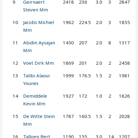
9
Geirnaert
2418
236
3.0
3
2847
Steven Mm
10
Jacobs Michiel
1962
224.5
2.0
3
1855
Mm
11
Abidin Aysajan
1450
207
2.0
8
1317
Mm
12
Voet Dirk Mm
1869
201
2.0
2
2458
13
Talibi Alaoui
1999
176.5
1.5
2
1981
Younes
14
Demiddele
1927
172
1.0
2
1826
Kevin Mm
15
De Witte Stein
1787
160.5
1.5
2
2028
Mm
16
Talloen Bert
1190
155
3.0
14
1207