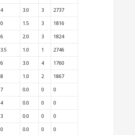
94
3.0
3
2737
90
1.5
3
1816
86
2.0
3
1824
3.5
1.0
1
2746
76
3.0
4
1760
68
1.0
2
1867
67
0.0
0
0
64
0.0
0
0
63
0.0
0
0
60
0.0
0
0