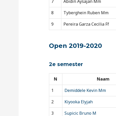
7
Abidin Aysajan Mm
8
Tyberghein Ruben Mm
9
Pereira Garza Cecilia Ff
Open 2019-2020
2e semester
N
Naam
1
Demiddele Kevin Mm
2
Kiyooka Elyjah
3
Supicic Bruno M