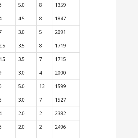
6
5.0
8
1359
4
4.5
8
1847
7
3.0
5
2091
2.5
3.5
8
1719
4.5
3.5
7
1715
9
3.0
4
2000
0
5.0
13
1599
6
3.0
7
1527
4
2.0
2
2382
6
2.0
2
2496