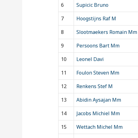
6
Supicic Bruno
7
Hoogstijns Raf M
8
Slootmaekers Romain Mm
9
Persoons Bart Mm
10
Leonel Davi
11
Foulon Steven Mm
12
Renkens Stef M
13
Abidin Aysajan Mm
14
Jacobs Michiel Mm
15
Wettach Michel Mm