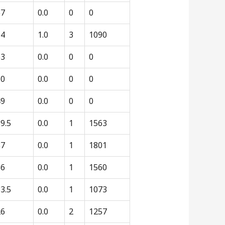
57
0.0
0
0
54
1.0
3
1090
53
0.0
0
0
50
0.0
0
0
49
0.0
0
0
9.5
0.0
1
1563
37
0.0
1
1801
36
0.0
1
1560
3.5
0.0
1
1073
26
0.0
2
1257