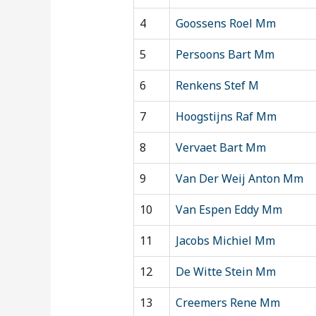
4
Goossens Roel Mm
5
Persoons Bart Mm
6
Renkens Stef M
7
Hoogstijns Raf Mm
8
Vervaet Bart Mm
9
Van Der Weij Anton Mm
10
Van Espen Eddy Mm
11
Jacobs Michiel Mm
12
De Witte Stein Mm
13
Creemers Rene Mm