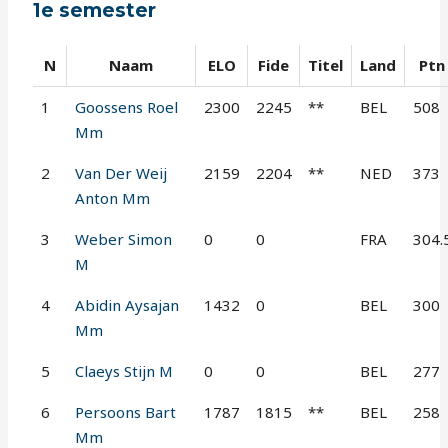
1e semester
N
Naam
ELO
Fide
Titel
Land
Ptn
1
Goossens Roel
2300
2245
**
BEL
508
Mm
2
Van Der Weij
2159
2204
**
NED
373
Anton Mm
3
Weber Simon
0
0
FRA
304.
M
4
Abidin Aysajan
1432
0
BEL
300
Mm
5
Claeys Stijn M
0
0
BEL
277
6
Persoons Bart
1787
1815
**
BEL
258
Mm