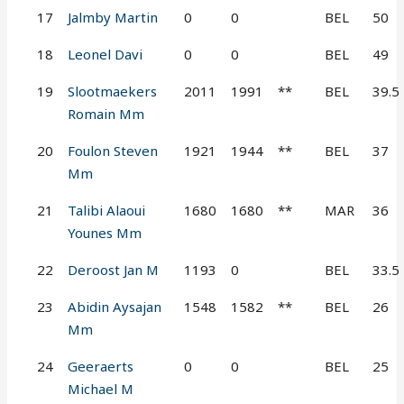
17
Jalmby Martin
0
0
BEL
50
18
Leonel Davi
0
0
BEL
49
19
Slootmaekers
2011
1991
**
BEL
39.5
Romain Mm
20
Foulon Steven
1921
1944
**
BEL
37
Mm
21
Talibi Alaoui
1680
1680
**
MAR
36
Younes Mm
22
Deroost Jan M
1193
0
BEL
33.5
23
Abidin Aysajan
1548
1582
**
BEL
26
Mm
24
Geeraerts
0
0
BEL
25
Michael M