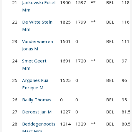
21
Jankowski Edsel
1300
1537
**
BEL
118
Mm
22
De Witte Stein
1825
1799
**
BEL
116
Mm
23
Vanderwaeren
1501
0
BEL
111
Jonas M
24
Smet Geert
1691
1720
**
BEL
97
Mm
25
Argones Rua
1525
0
BEL
96
Enrique M
26
Bailly Thomas
0
0
BEL
95
27
Deroost Jan M
1227
0
BEL
81.5
28
Beddegenoodts
1214
1329
**
BEL
80.5
Marc Mm