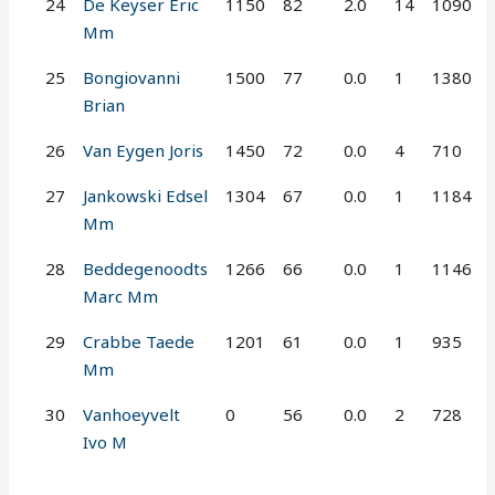
24
De Keyser Eric
1150
82
2.0
14
1090
Mm
25
Bongiovanni
1500
77
0.0
1
1380
Brian
26
Van Eygen Joris
1450
72
0.0
4
710
27
Jankowski Edsel
1304
67
0.0
1
1184
Mm
28
Beddegenoodts
1266
66
0.0
1
1146
Marc Mm
29
Crabbe Taede
1201
61
0.0
1
935
Mm
30
Vanhoeyvelt
0
56
0.0
2
728
Ivo M