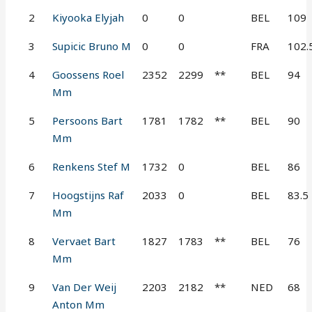
2
Kiyooka Elyjah
0
0
BEL
109
3
Supicic Bruno M
0
0
FRA
102.
4
Goossens Roel
2352
2299
**
BEL
94
Mm
5
Persoons Bart
1781
1782
**
BEL
90
Mm
6
Renkens Stef M
1732
0
BEL
86
7
Hoogstijns Raf
2033
0
BEL
83.5
Mm
8
Vervaet Bart
1827
1783
**
BEL
76
Mm
9
Van Der Weij
2203
2182
**
NED
68
Anton Mm