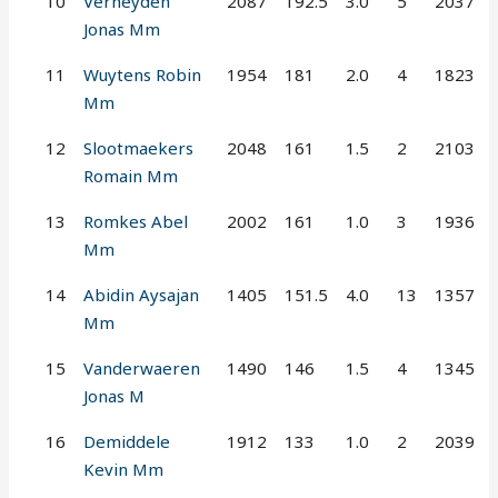
10
Verheyden
2087
192.5
3.0
5
2037
Jonas Mm
11
Wuytens Robin
1954
181
2.0
4
1823
Mm
12
Slootmaekers
2048
161
1.5
2
2103
Romain Mm
13
Romkes Abel
2002
161
1.0
3
1936
Mm
14
Abidin Aysajan
1405
151.5
4.0
13
1357
Mm
15
Vanderwaeren
1490
146
1.5
4
1345
Jonas M
16
Demiddele
1912
133
1.0
2
2039
Kevin Mm