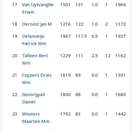
17
Van Uytvanghe
1501
131
1.0
1
1964
Erwin
18
Deroost Jan M
1216
122
1.0
2
1372
19
Delanoeije
1967
117.5
0.5
1
1927
Patrick Mm
20
Talloen Bert
1229
111
2.5
12
1162
Mm
21
Cuypers Dries
1819
89
0.0
1
1301
Mm
22
Gevorgyan
1800
88
0.0
1
1680
Daniel
23
Wouters
1792
83
0.0
1
1442
Maarten Mm