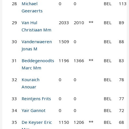
28
Michael
0
0
BEL
113
Geeraerts
29
Van Hul
2033
2010
**
BEL
89
Christiaan Mm
30
Vanderwaeren
1509
0
BEL
88
Jonas M
31
Beddegenoodts
1196
1366
**
BEL
83
Marc Mm
32
Kouraich
0
0
BEL
78
Anouar
33
Reintjens Frits
0
0
BEL
77
34
Yair Gannot
0
0
BEL
72
35
De Keyser Eric
1150
1206
**
BEL
68