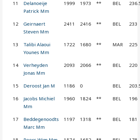
11
Delanoeije
1999
1973
**
BEL
236.
Patrick Mm
12
Geirnaert
2411
2416
**
BEL
233
Steven Mm
13
Talibi Alaoui
1722
1680
**
MAR
225
Younes Mm
14
Verheyden
2093
2066
**
BEL
220
Jonas Mm
15
Deroost Jan M
1186
0
BEL
203.
16
Jacobs Michiel
1960
1824
**
BEL
196
Mm
17
Beddegenoodts
1197
1318
**
BEL
181
Marc Mm
18
Peers Wim Mm
1574
1652
**
BEL
178