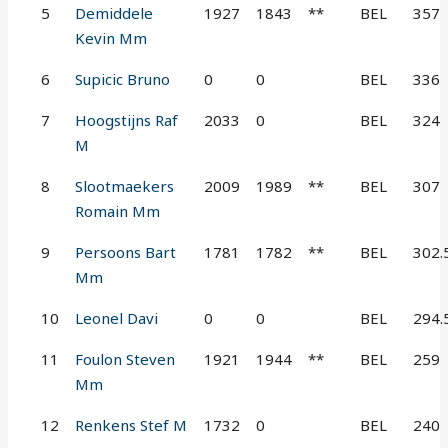
5
Demiddele
1927
1843
**
BEL
357
Kevin Mm
6
Supicic Bruno
0
0
BEL
336
7
Hoogstijns Raf
2033
0
BEL
324
M
8
Slootmaekers
2009
1989
**
BEL
307
Romain Mm
9
Persoons Bart
1781
1782
**
BEL
302.
Mm
10
Leonel Davi
0
0
BEL
294.
11
Foulon Steven
1921
1944
**
BEL
259
Mm
12
Renkens Stef M
1732
0
BEL
240