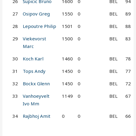
26
Supicic Bruno
1600
0
BEL
94
27
Osipov Greg
1550
0
BEL
89
28
Lepoutre Philip
1501
0
BEL
88
29
Viekevorst
1500
0
BEL
83
Marc
30
Koch Karl
1460
0
BEL
78
31
Tops Andy
1450
0
BEL
77
32
Bockx Glenn
1450
0
BEL
72
33
Vanhoeyvelt
1149
0
BEL
67
Ivo Mm
34
Rajbhoj Amit
0
0
BEL
66