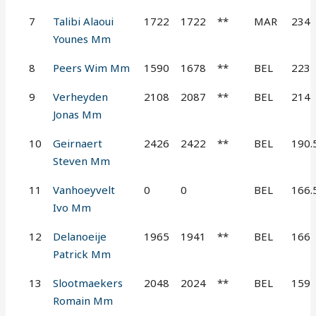
7
Talibi Alaoui
1722
1722
**
MAR
234
Younes Mm
8
Peers Wim Mm
1590
1678
**
BEL
223
9
Verheyden
2108
2087
**
BEL
214
Jonas Mm
10
Geirnaert
2426
2422
**
BEL
190.
Steven Mm
11
Vanhoeyvelt
0
0
BEL
166.
Ivo Mm
12
Delanoeije
1965
1941
**
BEL
166
Patrick Mm
13
Slootmaekers
2048
2024
**
BEL
159
Romain Mm