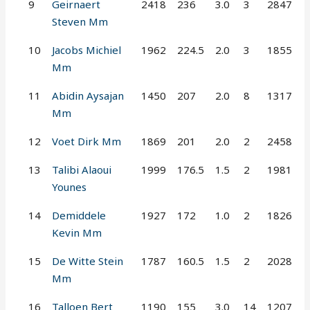
9
Geirnaert
2418
236
3.0
3
2847
Steven Mm
10
Jacobs Michiel
1962
224.5
2.0
3
1855
Mm
11
Abidin Aysajan
1450
207
2.0
8
1317
Mm
12
Voet Dirk Mm
1869
201
2.0
2
2458
13
Talibi Alaoui
1999
176.5
1.5
2
1981
Younes
14
Demiddele
1927
172
1.0
2
1826
Kevin Mm
15
De Witte Stein
1787
160.5
1.5
2
2028
Mm
16
Talloen Bert
1190
155
3.0
14
1207