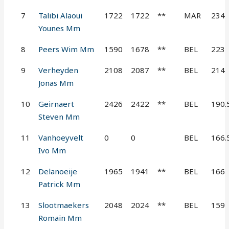
7
Talibi Alaoui
1722
1722
**
MAR
234
Younes Mm
8
Peers Wim Mm
1590
1678
**
BEL
223
9
Verheyden
2108
2087
**
BEL
214
Jonas Mm
10
Geirnaert
2426
2422
**
BEL
190.
Steven Mm
11
Vanhoeyvelt
0
0
BEL
166.
Ivo Mm
12
Delanoeije
1965
1941
**
BEL
166
Patrick Mm
13
Slootmaekers
2048
2024
**
BEL
159
Romain Mm