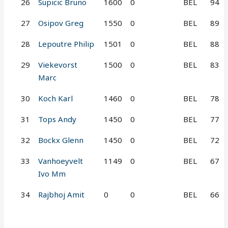
26
Supicic Bruno
1600
0
BEL
94
27
Osipov Greg
1550
0
BEL
89
28
Lepoutre Philip
1501
0
BEL
88
29
Viekevorst
1500
0
BEL
83
Marc
30
Koch Karl
1460
0
BEL
78
31
Tops Andy
1450
0
BEL
77
32
Bockx Glenn
1450
0
BEL
72
33
Vanhoeyvelt
1149
0
BEL
67
Ivo Mm
34
Rajbhoj Amit
0
0
BEL
66