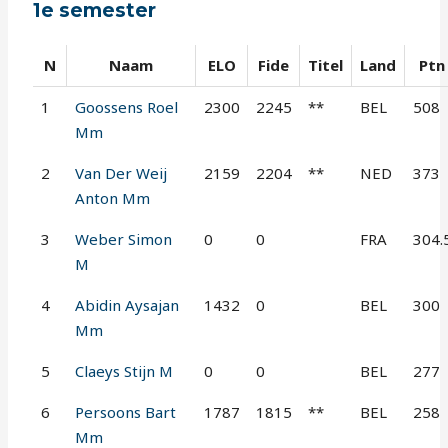
1e semester
N
Naam
ELO
Fide
Titel
Land
Ptn
1
Goossens Roel
2300
2245
**
BEL
508
Mm
2
Van Der Weij
2159
2204
**
NED
373
Anton Mm
3
Weber Simon
0
0
FRA
304.
M
4
Abidin Aysajan
1432
0
BEL
300
Mm
5
Claeys Stijn M
0
0
BEL
277
6
Persoons Bart
1787
1815
**
BEL
258
Mm