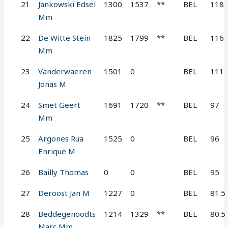
21
Jankowski Edsel
1300
1537
**
BEL
118
Mm
22
De Witte Stein
1825
1799
**
BEL
116
Mm
23
Vanderwaeren
1501
0
BEL
111
Jonas M
24
Smet Geert
1691
1720
**
BEL
97
Mm
25
Argones Rua
1525
0
BEL
96
Enrique M
26
Bailly Thomas
0
0
BEL
95
27
Deroost Jan M
1227
0
BEL
81.5
28
Beddegenoodts
1214
1329
**
BEL
80.5
Marc Mm