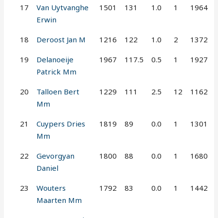
17
Van Uytvanghe
1501
131
1.0
1
1964
Erwin
18
Deroost Jan M
1216
122
1.0
2
1372
19
Delanoeije
1967
117.5
0.5
1
1927
Patrick Mm
20
Talloen Bert
1229
111
2.5
12
1162
Mm
21
Cuypers Dries
1819
89
0.0
1
1301
Mm
22
Gevorgyan
1800
88
0.0
1
1680
Daniel
23
Wouters
1792
83
0.0
1
1442
Maarten Mm