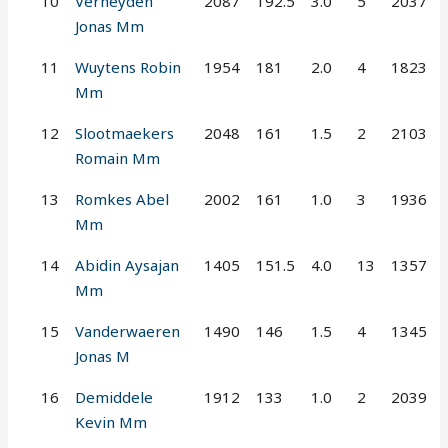
10
Verheyden
2087
192.5
3.0
5
2037
Jonas Mm
11
Wuytens Robin
1954
181
2.0
4
1823
Mm
12
Slootmaekers
2048
161
1.5
2
2103
Romain Mm
13
Romkes Abel
2002
161
1.0
3
1936
Mm
14
Abidin Aysajan
1405
151.5
4.0
13
1357
Mm
15
Vanderwaeren
1490
146
1.5
4
1345
Jonas M
16
Demiddele
1912
133
1.0
2
2039
Kevin Mm