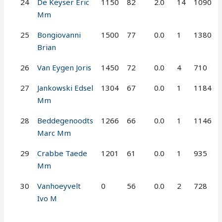
24
De Keyser Eric
1150
82
2.0
14
1090
Mm
25
Bongiovanni
1500
77
0.0
1
1380
Brian
26
Van Eygen Joris
1450
72
0.0
4
710
27
Jankowski Edsel
1304
67
0.0
1
1184
Mm
28
Beddegenoodts
1266
66
0.0
1
1146
Marc Mm
29
Crabbe Taede
1201
61
0.0
1
935
Mm
30
Vanhoeyvelt
0
56
0.0
2
728
Ivo M