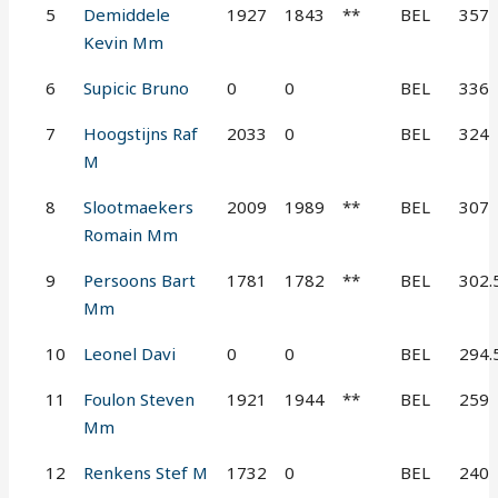
5
Demiddele
1927
1843
**
BEL
357
Kevin Mm
6
Supicic Bruno
0
0
BEL
336
7
Hoogstijns Raf
2033
0
BEL
324
M
8
Slootmaekers
2009
1989
**
BEL
307
Romain Mm
9
Persoons Bart
1781
1782
**
BEL
302.
Mm
10
Leonel Davi
0
0
BEL
294.
11
Foulon Steven
1921
1944
**
BEL
259
Mm
12
Renkens Stef M
1732
0
BEL
240