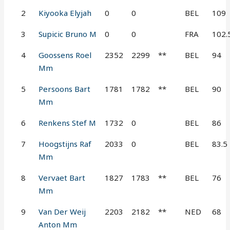
2
Kiyooka Elyjah
0
0
BEL
109
3
Supicic Bruno M
0
0
FRA
102.
4
Goossens Roel
2352
2299
**
BEL
94
Mm
5
Persoons Bart
1781
1782
**
BEL
90
Mm
6
Renkens Stef M
1732
0
BEL
86
7
Hoogstijns Raf
2033
0
BEL
83.5
Mm
8
Vervaet Bart
1827
1783
**
BEL
76
Mm
9
Van Der Weij
2203
2182
**
NED
68
Anton Mm