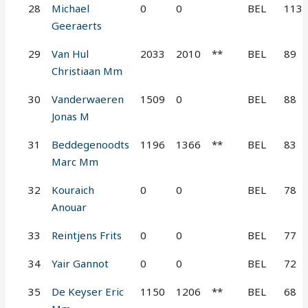
28
Michael
0
0
BEL
113
Geeraerts
29
Van Hul
2033
2010
**
BEL
89
Christiaan Mm
30
Vanderwaeren
1509
0
BEL
88
Jonas M
31
Beddegenoodts
1196
1366
**
BEL
83
Marc Mm
32
Kouraich
0
0
BEL
78
Anouar
33
Reintjens Frits
0
0
BEL
77
34
Yair Gannot
0
0
BEL
72
35
De Keyser Eric
1150
1206
**
BEL
68