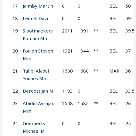
17
Jalmby Martin
0
0
BEL
50
18
Leonel Davi
0
0
BEL
49
19
Slootmaekers
2011
1991
**
BEL
39.5
Romain Mm
20
Foulon Steven
1921
1944
**
BEL
37
Mm
21
Talibi Alaoui
1680
1680
**
MAR
36
Younes Mm
22
Deroost Jan M
1193
0
BEL
33.5
23
Abidin Aysajan
1548
1582
**
BEL
26
Mm
24
Geeraerts
0
0
BEL
25
Michael M