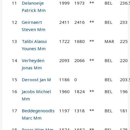
11
Delanoeije
1999
1973
**
BEL
236.
Patrick Mm
12
Geirnaert
2411
2416
**
BEL
233
Steven Mm
13
Talibi Alaoui
1722
1680
**
MAR
225
Younes Mm
14
Verheyden
2093
2066
**
BEL
220
Jonas Mm
15
Deroost Jan M
1186
0
BEL
203.
16
Jacobs Michiel
1960
1824
**
BEL
196
Mm
17
Beddegenoodts
1197
1318
**
BEL
181
Marc Mm
18
Peers Wim Mm
1574
1652
**
BEL
178