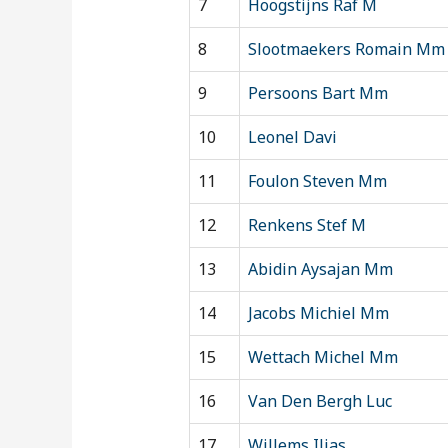
7
Hoogstijns Raf M
8
Slootmaekers Romain Mm
9
Persoons Bart Mm
10
Leonel Davi
11
Foulon Steven Mm
12
Renkens Stef M
13
Abidin Aysajan Mm
14
Jacobs Michiel Mm
15
Wettach Michel Mm
16
Van Den Bergh Luc
17
Willems Ilias