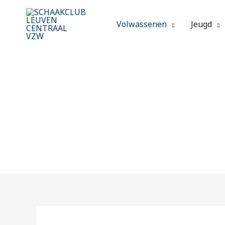
Spring
naar
Volwassenen
Jeugd
de
inhoud