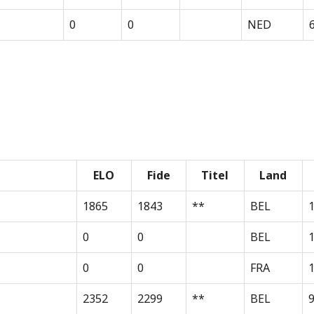
0
0
NED
ELO
Fide
Titel
Land
1865
1843
**
BEL
0
0
BEL
0
0
FRA
1
2352
2299
**
BEL