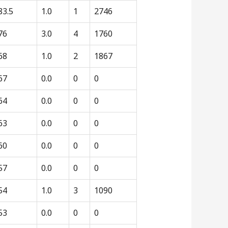
83.5
1.0
1
2746
76
3.0
4
1760
68
1.0
2
1867
67
0.0
0
0
64
0.0
0
0
63
0.0
0
0
60
0.0
0
0
57
0.0
0
0
54
1.0
3
1090
53
0.0
0
0