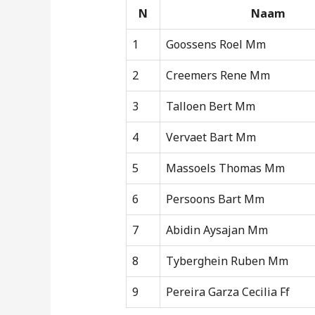
N
Naam
1
Goossens Roel Mm
2
Creemers Rene Mm
3
Talloen Bert Mm
4
Vervaet Bart Mm
5
Massoels Thomas Mm
6
Persoons Bart Mm
7
Abidin Aysajan Mm
8
Tyberghein Ruben Mm
9
Pereira Garza Cecilia Ff