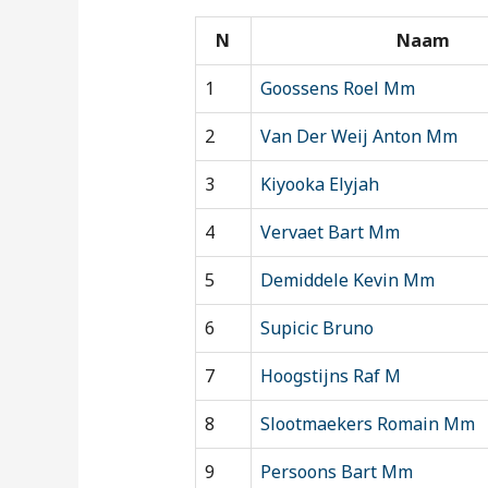
N
Naam
1
Goossens Roel Mm
2
Van Der Weij Anton Mm
3
Kiyooka Elyjah
4
Vervaet Bart Mm
5
Demiddele Kevin Mm
6
Supicic Bruno
7
Hoogstijns Raf M
8
Slootmaekers Romain Mm
9
Persoons Bart Mm