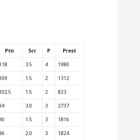
Ptn
Scr
P
Prest
118
3.5
4
1980
109
1.5
2
1312
102.5
1.5
2
823
94
3.0
3
2737
90
1.5
3
1816
86
2.0
3
1824