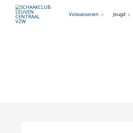
Spring
naar
Volwassenen
Jeugd
de
inhoud