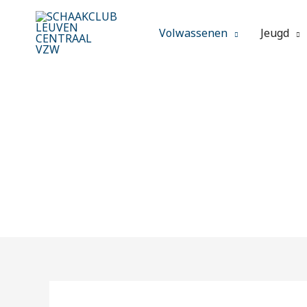
Spring
naar
Volwassenen
Jeugd
de
inhoud