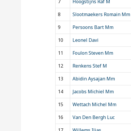
7
Hoogstijns Raf M
8
Slootmaekers Romain Mm
9
Persoons Bart Mm
10
Leonel Davi
11
Foulon Steven Mm
12
Renkens Stef M
13
Abidin Aysajan Mm
14
Jacobs Michiel Mm
15
Wettach Michel Mm
16
Van Den Bergh Luc
17
Willems Ilias