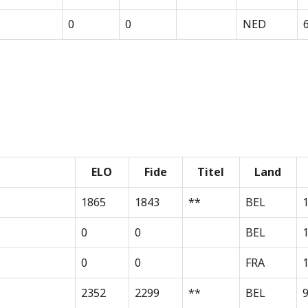
0
0
NED
ELO
Fide
Titel
Land
1865
1843
**
BEL
0
0
BEL
0
0
FRA
1
2352
2299
**
BEL