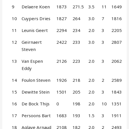
9
Delaere Koen
1873
271.5
3.5
11
1649
10
Cuypers Dries
1827
264
3.0
7
1816
11
Leunis Geert
2294
234
2.0
3
2205
12
Geirnaert
2422
233
3.0
3
2807
Steven
13
Van Espen
2126
223
2.0
3
2062
Eddy
14
Foulon Steven
1926
218
2.0
2
2589
15
Dewitte Stein
1501
205
2.0
3
1843
16
De Bock Thijs
0
198
2.0
10
1351
17
Persoons Bart
1683
193
1.5
3
1911
18
Aglave Arnaud
2108
182
2.0
2
2493