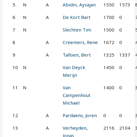
5
N
A
Abidin, Aysajan
1550
1573
6
N
A
De Kort Bart
1700
0
7
N
Slechten Tim
1500
0
8
A
Creemers, Rene
1672
0
9
A
Talloen, Bert
1325
1337
10
N
Van Deyck
1450
0
Merijn
11
N
Van
1400
0
Campenhout
Michael
12
A
Pardaens, Joren
0
0
13
A
Verheyden,
2116
2104
Jonas