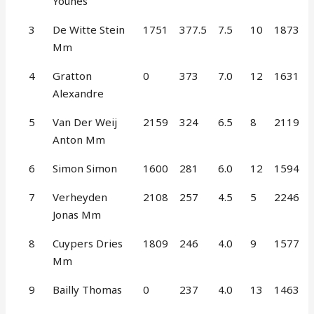
Younes
3
De Witte Stein
1751
377.5
7.5
10
1873
Mm
4
Gratton
0
373
7.0
12
1631
Alexandre
5
Van Der Weij
2159
324
6.5
8
2119
Anton Mm
6
Simon Simon
1600
281
6.0
12
1594
7
Verheyden
2108
257
4.5
5
2246
Jonas Mm
8
Cuypers Dries
1809
246
4.0
9
1577
Mm
9
Bailly Thomas
0
237
4.0
13
1463