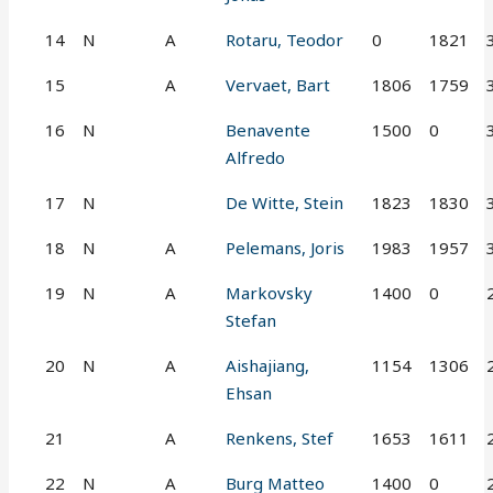
14
N
A
Rotaru, Teodor
0
1821
15
A
Vervaet, Bart
1806
1759
16
N
Benavente
1500
0
Alfredo
17
N
De Witte, Stein
1823
1830
18
N
A
Pelemans, Joris
1983
1957
19
N
A
Markovsky
1400
0
Stefan
20
N
A
Aishajiang,
1154
1306
Ehsan
21
A
Renkens, Stef
1653
1611
22
N
A
Burg Matteo
1400
0