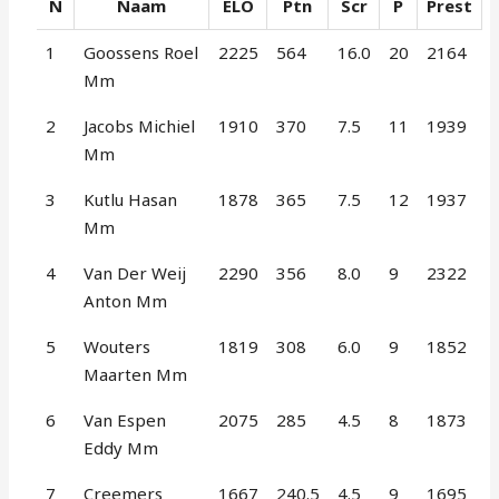
N
Naam
ELO
Ptn
Scr
P
Prest
1
Goossens Roel
2225
564
16.0
20
2164
Mm
2
Jacobs Michiel
1910
370
7.5
11
1939
Mm
3
Kutlu Hasan
1878
365
7.5
12
1937
Mm
4
Van Der Weij
2290
356
8.0
9
2322
Anton Mm
5
Wouters
1819
308
6.0
9
1852
Maarten Mm
6
Van Espen
2075
285
4.5
8
1873
Eddy Mm
7
Creemers
1667
240.5
4.5
9
1695