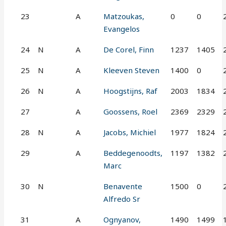
23
A
Matzoukas,
0
0
Evangelos
24
N
A
De Corel, Finn
1237
1405
25
N
A
Kleeven Steven
1400
0
26
N
A
Hoogstijns, Raf
2003
1834
27
A
Goossens, Roel
2369
2329
28
N
A
Jacobs, Michiel
1977
1824
29
A
Beddegenoodts,
1197
1382
Marc
30
N
Benavente
1500
0
Alfredo Sr
31
A
Ognyanov,
1490
1499