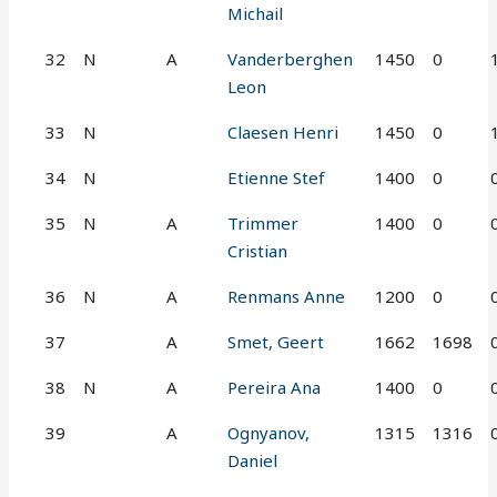
Michail
32
N
A
Vanderberghen
1450
0
Leon
33
N
Claesen Henri
1450
0
34
N
Etienne Stef
1400
0
35
N
A
Trimmer
1400
0
Cristian
36
N
A
Renmans Anne
1200
0
37
A
Smet, Geert
1662
1698
38
N
A
Pereira Ana
1400
0
39
A
Ognyanov,
1315
1316
Daniel