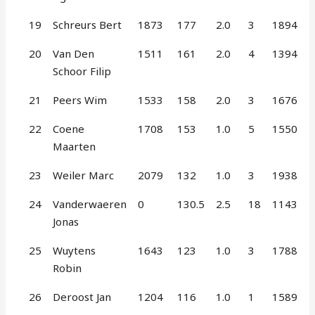
19
Schreurs Bert
1873
177
2.0
3
1894
20
Van Den
1511
161
2.0
4
1394
Schoor Filip
21
Peers Wim
1533
158
2.0
3
1676
22
Coene
1708
153
1.0
5
1550
Maarten
23
Weiler Marc
2079
132
1.0
3
1938
24
Vanderwaeren
0
130.5
2.5
18
1143
Jonas
25
Wuytens
1643
123
1.0
3
1788
Robin
26
Deroost Jan
1204
116
1.0
1
1589