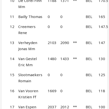
10
De Corel Finn
1188
1371
**
BEL
170.5
Mm
11
Bailly Thomas
0
0
BEL
165
12
Creemers
0
0
BEL
147.5
Rene
13
Verheyden
2103
2090
**
BEL
147
Jonas Mm
14
Van Gestel
1480
1433
**
BEL
130
Eric Mm
15
Slootmaekers
0
0
BEL
125
Romain
16
Van Vooren
1669
0
BEL
118
Kristien Ff
17
Van Espen
2037
2012
**
BEL
100