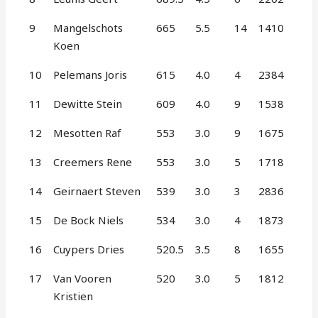
9
Mangelschots
665
5.5
14
1410
Koen
10
Pelemans Joris
615
4.0
4
2384
11
Dewitte Stein
609
4.0
9
1538
12
Mesotten Raf
553
3.0
9
1675
13
Creemers Rene
553
3.0
5
1718
14
Geirnaert Steven
539
3.0
3
2836
15
De Bock Niels
534
3.0
4
1873
16
Cuypers Dries
520.5
3.5
8
1655
17
Van Vooren
520
3.0
5
1812
Kristien