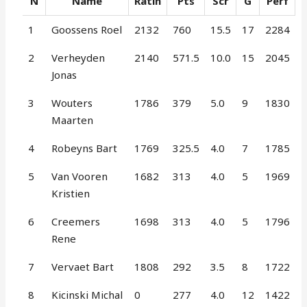
N
Name
Ratin
Pts
Scr
G
Perf
1
Goossens Roel
2132
760
15.5
17
2284
2
Verheyden
2140
571.5
10.0
15
2045
Jonas
3
Wouters
1786
379
5.0
9
1830
Maarten
4
Robeyns Bart
1769
325.5
4.0
7
1785
5
Van Vooren
1682
313
4.0
5
1969
Kristien
6
Creemers
1698
313
4.0
5
1796
Rene
7
Vervaet Bart
1808
292
3.5
8
1722
8
Kicinski Michal
0
277
4.0
12
1422