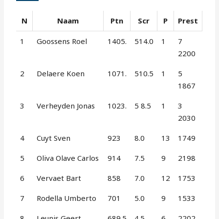
N
Naam
Ptn
Scr
P
Prest
1
Goossens Roel
1405.
514.0
1
7
2200
2
Delaere Koen
1071.
510.5
1
5
1867
3
Verheyden Jonas
1023.
5 8.5
1
3
2030
4
Cuyt Sven
923
8.0
13
1749
5
Oliva Olave Carlos
914
7.5
9
2198
6
Vervaet Bart
858
7.0
12
1753
7
Rodella Umberto
701
5.0
9
1533
8
Leunis Geert
689.5
4.5
6
2202