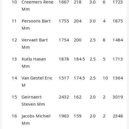
10
Creemers Rene
1667
218
3.0
6
1723
Mm
11
Persoons Bart
1755
204
3.0
4
1875
Mm
12
Vervaet Bart
1754
200
2.5
8
1484
Mm
13
Kutlu Hasan
1878
184.5
2.5
5
1713
Mm
14
Van Gestel Eric
1517
174.5
2.5
10
1364
M
15
Geirnaert
2432
162
2.0
2
3019
Steven Mm
16
Jacobs Michiel
1963
159
2.0
2
2348
Mm