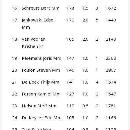
16
Schreurs Bert Mm
178
1.5
3
1672
17
Jankowski Edsel
172
2.0
5
1440
Mm
18
Van Vooren
165
2.0
2
2148
Kristien Ff
19
Pelemans Joris Mm
147
1.0
1
2368
20
Foulon Steven Mm
146
1.0
1
2907
21
De Bock Thijs Mm
141
1.0
4
1574
22
Ferson Kamiel Mm
127
1.0
2
1547
23
Helsen Steff Mm
112
0.5
2
1781
24
De Keyser Eric Mm
105
1.0
2
1166
25
Cuyt Sven Mm
104
0.5
3
1325