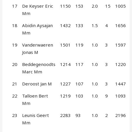
17
De Keyser Eric
1150
153
2.0
15
1005
Mm
18
Abidin Aysajan
1432
133
1.5
4
1656
Mm
19
Vanderwaeren
1501
119
1.0
3
1597
Jonas M
20
Beddegenoodts
1214
117
1.0
3
1220
Marc Mm
21
Deroost Jan M
1227
107
1.0
3
1447
22
Talloen Bert
1219
103
1.0
9
1093
Mm
23
Leunis Geert
2283
93
1.0
2
2196
Mm