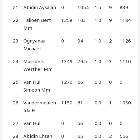
21
Abidin Aysajan
0
105.5
1.5
9
839
22
Talloen Bert
1258
103
1.0
9
1184
Mm
23
Ognyanau
0
94
1.0
2
1126
Michael
24
Massoels
1349
79.5
1.0
3
1110
Werther Mm
25
Van Hul
1270
66
0.0
0
0
Simeon Mm
26
Vandermeulen
1150
61
0.0
1
1030
Ida Ff
27
Van Hul
0
56
0.0
0
0
28
Abidin Ehsan
0
55
0.0
2
556