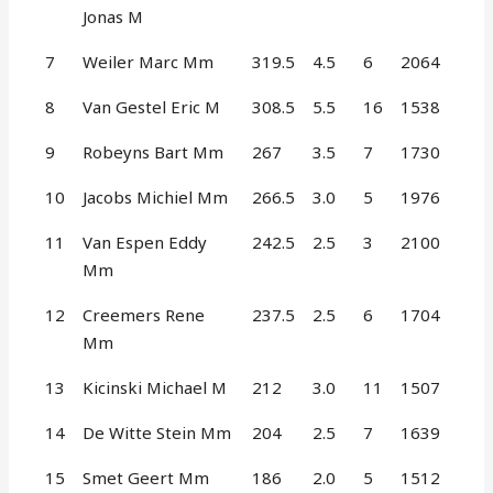
Jonas M
7
Weiler Marc Mm
319.5
4.5
6
2064
8
Van Gestel Eric M
308.5
5.5
16
1538
9
Robeyns Bart Mm
267
3.5
7
1730
10
Jacobs Michiel Mm
266.5
3.0
5
1976
11
Van Espen Eddy
242.5
2.5
3
2100
Mm
12
Creemers Rene
237.5
2.5
6
1704
Mm
13
Kicinski Michael M
212
3.0
11
1507
14
De Witte Stein Mm
204
2.5
7
1639
15
Smet Geert Mm
186
2.0
5
1512