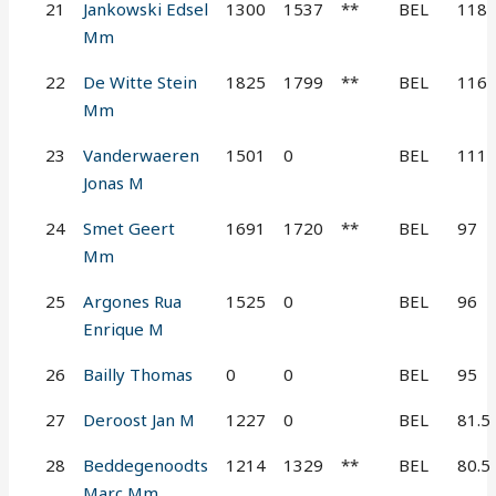
21
Jankowski Edsel
1300
1537
**
BEL
118
Mm
22
De Witte Stein
1825
1799
**
BEL
116
Mm
23
Vanderwaeren
1501
0
BEL
111
Jonas M
24
Smet Geert
1691
1720
**
BEL
97
Mm
25
Argones Rua
1525
0
BEL
96
Enrique M
26
Bailly Thomas
0
0
BEL
95
27
Deroost Jan M
1227
0
BEL
81.5
28
Beddegenoodts
1214
1329
**
BEL
80.5
Marc Mm