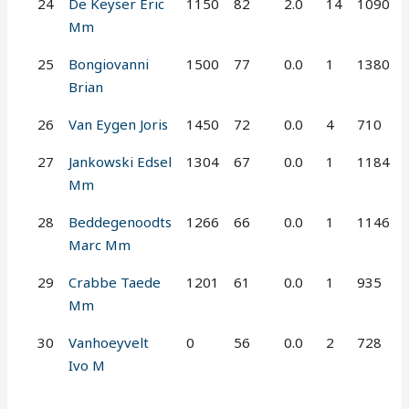
24
De Keyser Eric
1150
82
2.0
14
1090
Mm
25
Bongiovanni
1500
77
0.0
1
1380
Brian
26
Van Eygen Joris
1450
72
0.0
4
710
27
Jankowski Edsel
1304
67
0.0
1
1184
Mm
28
Beddegenoodts
1266
66
0.0
1
1146
Marc Mm
29
Crabbe Taede
1201
61
0.0
1
935
Mm
30
Vanhoeyvelt
0
56
0.0
2
728
Ivo M