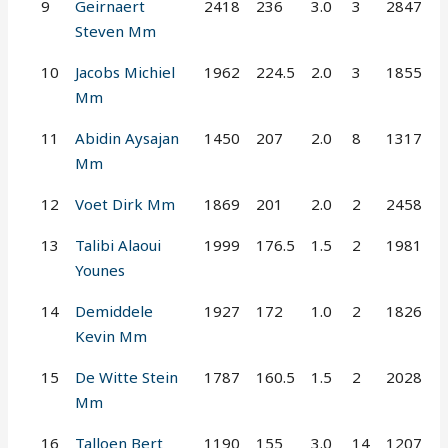
9
Geirnaert
2418
236
3.0
3
2847
Steven Mm
10
Jacobs Michiel
1962
224.5
2.0
3
1855
Mm
11
Abidin Aysajan
1450
207
2.0
8
1317
Mm
12
Voet Dirk Mm
1869
201
2.0
2
2458
13
Talibi Alaoui
1999
176.5
1.5
2
1981
Younes
14
Demiddele
1927
172
1.0
2
1826
Kevin Mm
15
De Witte Stein
1787
160.5
1.5
2
2028
Mm
16
Talloen Bert
1190
155
3.0
14
1207