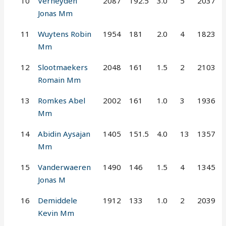
10
Verheyden
2087
192.5
3.0
5
2037
Jonas Mm
11
Wuytens Robin
1954
181
2.0
4
1823
Mm
12
Slootmaekers
2048
161
1.5
2
2103
Romain Mm
13
Romkes Abel
2002
161
1.0
3
1936
Mm
14
Abidin Aysajan
1405
151.5
4.0
13
1357
Mm
15
Vanderwaeren
1490
146
1.5
4
1345
Jonas M
16
Demiddele
1912
133
1.0
2
2039
Kevin Mm