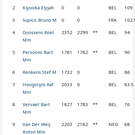
2
Kiyooka Elyjah
0
0
BEL
109
3
Supicic Bruno M
0
0
FRA
102.
4
Goossens Roel
2352
2299
**
BEL
94
Mm
5
Persoons Bart
1781
1782
**
BEL
90
Mm
6
Renkens Stef M
1732
0
BEL
86
7
Hoogstijns Raf
2033
0
BEL
83.5
Mm
8
Vervaet Bart
1827
1783
**
BEL
76
Mm
9
Van Der Weij
2203
2182
**
NED
68
Anton Mm