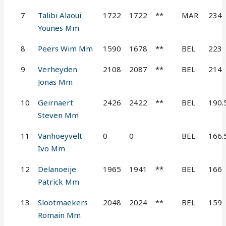
7
Talibi Alaoui
1722
1722
**
MAR
234
Younes Mm
8
Peers Wim Mm
1590
1678
**
BEL
223
9
Verheyden
2108
2087
**
BEL
214
Jonas Mm
10
Geirnaert
2426
2422
**
BEL
190.
Steven Mm
11
Vanhoeyvelt
0
0
BEL
166.
Ivo Mm
12
Delanoeije
1965
1941
**
BEL
166
Patrick Mm
13
Slootmaekers
2048
2024
**
BEL
159
Romain Mm