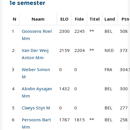
1e semester
N
Naam
ELO
Fide
Titel
Land
Ptn
1
Goossens Roel
2300
2245
**
BEL
508
Mm
2
Van Der Weij
2159
2204
**
NED
373
Anton Mm
3
Weber Simon
0
0
FRA
304.
M
4
Abidin Aysajan
1432
0
BEL
300
Mm
5
Claeys Stijn M
0
0
BEL
277
6
Persoons Bart
1787
1815
**
BEL
258
Mm