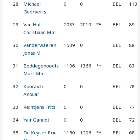
28
Michael
0
0
BEL
113
Geeraerts
29
Van Hul
2033
2010
**
BEL
89
Christiaan Mm
30
Vanderwaeren
1509
0
BEL
88
Jonas M
31
Beddegenoodts
1196
1366
**
BEL
83
Marc Mm
32
Kouraich
0
0
BEL
78
Anouar
33
Reintjens Frits
0
0
BEL
77
34
Yair Gannot
0
0
BEL
72
35
De Keyser Eric
1150
1206
**
BEL
68