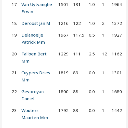
17
Van Uytvanghe
1501
131
1.0
1
1964
Erwin
18
Deroost Jan M
1216
122
1.0
2
1372
19
Delanoeije
1967
117.5
0.5
1
1927
Patrick Mm
20
Talloen Bert
1229
111
2.5
12
1162
Mm
21
Cuypers Dries
1819
89
0.0
1
1301
Mm
22
Gevorgyan
1800
88
0.0
1
1680
Daniel
23
Wouters
1792
83
0.0
1
1442
Maarten Mm