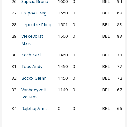
26
Supicic Bruno
1600
0
BEL
94
27
Osipov Greg
1550
0
BEL
89
28
Lepoutre Philip
1501
0
BEL
88
29
Viekevorst
1500
0
BEL
83
Marc
30
Koch Karl
1460
0
BEL
78
31
Tops Andy
1450
0
BEL
77
32
Bockx Glenn
1450
0
BEL
72
33
Vanhoeyvelt
1149
0
BEL
67
Ivo Mm
34
Rajbhoj Amit
0
0
BEL
66