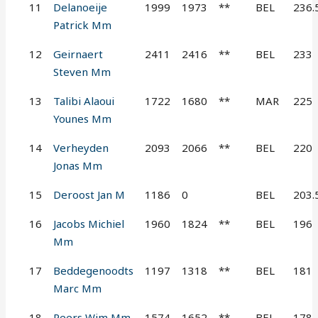
11
Delanoeije
1999
1973
**
BEL
236.
Patrick Mm
12
Geirnaert
2411
2416
**
BEL
233
Steven Mm
13
Talibi Alaoui
1722
1680
**
MAR
225
Younes Mm
14
Verheyden
2093
2066
**
BEL
220
Jonas Mm
15
Deroost Jan M
1186
0
BEL
203.
16
Jacobs Michiel
1960
1824
**
BEL
196
Mm
17
Beddegenoodts
1197
1318
**
BEL
181
Marc Mm
18
Peers Wim Mm
1574
1652
**
BEL
178