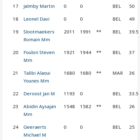
17
Jalmby Martin
0
0
BEL
50
18
Leonel Davi
0
0
BEL
49
19
Slootmaekers
2011
1991
**
BEL
39.5
Romain Mm
20
Foulon Steven
1921
1944
**
BEL
37
Mm
21
Talibi Alaoui
1680
1680
**
MAR
36
Younes Mm
22
Deroost Jan M
1193
0
BEL
33.5
23
Abidin Aysajan
1548
1582
**
BEL
26
Mm
24
Geeraerts
0
0
BEL
25
Michael M