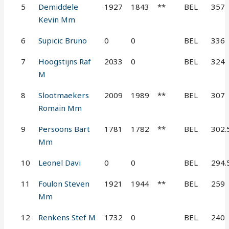
5
Demiddele
1927
1843
**
BEL
357
Kevin Mm
6
Supicic Bruno
0
0
BEL
336
7
Hoogstijns Raf
2033
0
BEL
324
M
8
Slootmaekers
2009
1989
**
BEL
307
Romain Mm
9
Persoons Bart
1781
1782
**
BEL
302.
Mm
10
Leonel Davi
0
0
BEL
294.
11
Foulon Steven
1921
1944
**
BEL
259
Mm
12
Renkens Stef M
1732
0
BEL
240