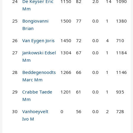
24
De Keyser Eric
1150
82
2.0
14
1090
Mm
25
Bongiovanni
1500
77
0.0
1
1380
Brian
26
Van Eygen Joris
1450
72
0.0
4
710
27
Jankowski Edsel
1304
67
0.0
1
1184
Mm
28
Beddegenoodts
1266
66
0.0
1
1146
Marc Mm
29
Crabbe Taede
1201
61
0.0
1
935
Mm
30
Vanhoeyvelt
0
56
0.0
2
728
Ivo M