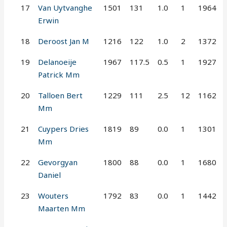
17
Van Uytvanghe
1501
131
1.0
1
1964
Erwin
18
Deroost Jan M
1216
122
1.0
2
1372
19
Delanoeije
1967
117.5
0.5
1
1927
Patrick Mm
20
Talloen Bert
1229
111
2.5
12
1162
Mm
21
Cuypers Dries
1819
89
0.0
1
1301
Mm
22
Gevorgyan
1800
88
0.0
1
1680
Daniel
23
Wouters
1792
83
0.0
1
1442
Maarten Mm