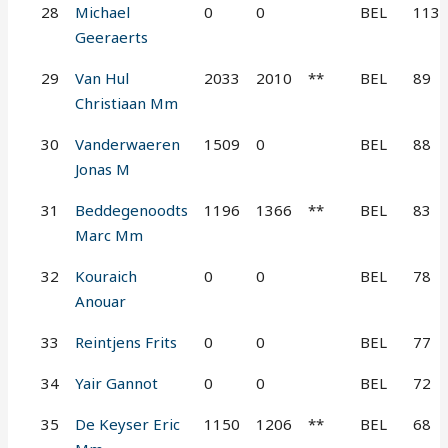
28
Michael
0
0
BEL
113
Geeraerts
29
Van Hul
2033
2010
**
BEL
89
Christiaan Mm
30
Vanderwaeren
1509
0
BEL
88
Jonas M
31
Beddegenoodts
1196
1366
**
BEL
83
Marc Mm
32
Kouraich
0
0
BEL
78
Anouar
33
Reintjens Frits
0
0
BEL
77
34
Yair Gannot
0
0
BEL
72
35
De Keyser Eric
1150
1206
**
BEL
68