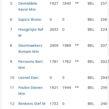
5
Demiddele
1927
1843
**
BEL
357
Kevin Mm
6
Supicic Bruno
0
0
BEL
336
7
Hoogstijns Raf
2033
0
BEL
324
M
8
Slootmaekers
2009
1989
**
BEL
307
Romain Mm
9
Persoons Bart
1781
1782
**
BEL
302.
Mm
10
Leonel Davi
0
0
BEL
294.
11
Foulon Steven
1921
1944
**
BEL
259
Mm
12
Renkens Stef M
1732
0
BEL
240