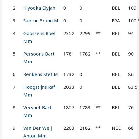
2
Kiyooka Elyjah
0
0
BEL
109
3
Supicic Bruno M
0
0
FRA
102.
4
Goossens Roel
2352
2299
**
BEL
94
Mm
5
Persoons Bart
1781
1782
**
BEL
90
Mm
6
Renkens Stef M
1732
0
BEL
86
7
Hoogstijns Raf
2033
0
BEL
83.5
Mm
8
Vervaet Bart
1827
1783
**
BEL
76
Mm
9
Van Der Weij
2203
2182
**
NED
68
Anton Mm