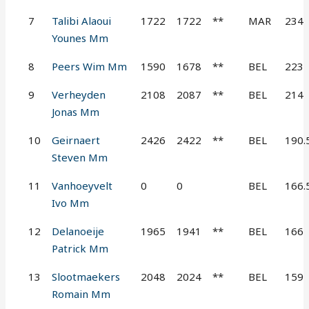
7
Talibi Alaoui
1722
1722
**
MAR
234
Younes Mm
8
Peers Wim Mm
1590
1678
**
BEL
223
9
Verheyden
2108
2087
**
BEL
214
Jonas Mm
10
Geirnaert
2426
2422
**
BEL
190.
Steven Mm
11
Vanhoeyvelt
0
0
BEL
166.
Ivo Mm
12
Delanoeije
1965
1941
**
BEL
166
Patrick Mm
13
Slootmaekers
2048
2024
**
BEL
159
Romain Mm