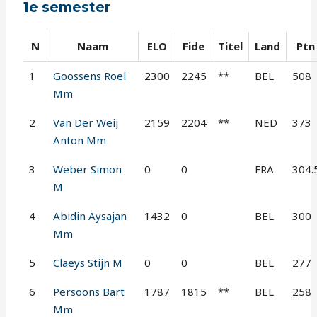
1e semester
N
Naam
ELO
Fide
Titel
Land
Ptn
1
Goossens Roel
2300
2245
**
BEL
508
Mm
2
Van Der Weij
2159
2204
**
NED
373
Anton Mm
3
Weber Simon
0
0
FRA
304.
M
4
Abidin Aysajan
1432
0
BEL
300
Mm
5
Claeys Stijn M
0
0
BEL
277
6
Persoons Bart
1787
1815
**
BEL
258
Mm