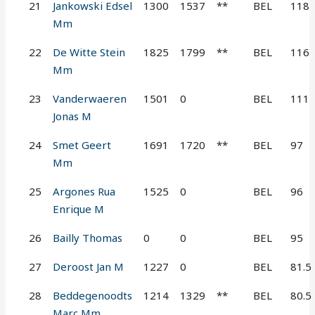
21
Jankowski Edsel
1300
1537
**
BEL
118
Mm
22
De Witte Stein
1825
1799
**
BEL
116
Mm
23
Vanderwaeren
1501
0
BEL
111
Jonas M
24
Smet Geert
1691
1720
**
BEL
97
Mm
25
Argones Rua
1525
0
BEL
96
Enrique M
26
Bailly Thomas
0
0
BEL
95
27
Deroost Jan M
1227
0
BEL
81.5
28
Beddegenoodts
1214
1329
**
BEL
80.5
Marc Mm