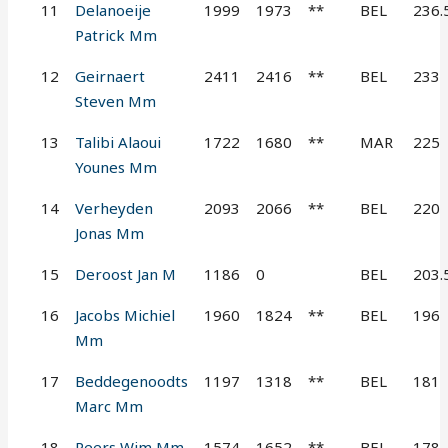
11
Delanoeije
1999
1973
**
BEL
236.
Patrick Mm
12
Geirnaert
2411
2416
**
BEL
233
Steven Mm
13
Talibi Alaoui
1722
1680
**
MAR
225
Younes Mm
14
Verheyden
2093
2066
**
BEL
220
Jonas Mm
15
Deroost Jan M
1186
0
BEL
203.
16
Jacobs Michiel
1960
1824
**
BEL
196
Mm
17
Beddegenoodts
1197
1318
**
BEL
181
Marc Mm
18
Peers Wim Mm
1574
1652
**
BEL
178