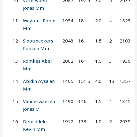
10
Verheyden
2087
192.5
3.0
5
2037
Jonas Mm
11
Wuytens Robin
1954
181
2.0
4
1823
Mm
12
Slootmaekers
2048
161
1.5
2
2103
Romain Mm
13
Romkes Abel
2002
161
1.0
3
1936
Mm
14
Abidin Aysajan
1405
151.5
4.0
13
1357
Mm
15
Vanderwaeren
1490
146
1.5
4
1345
Jonas M
16
Demiddele
1912
133
1.0
2
2039
Kevin Mm