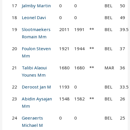
17
Jalmby Martin
0
0
BEL
50
18
Leonel Davi
0
0
BEL
49
19
Slootmaekers
2011
1991
**
BEL
39.5
Romain Mm
20
Foulon Steven
1921
1944
**
BEL
37
Mm
21
Talibi Alaoui
1680
1680
**
MAR
36
Younes Mm
22
Deroost Jan M
1193
0
BEL
33.5
23
Abidin Aysajan
1548
1582
**
BEL
26
Mm
24
Geeraerts
0
0
BEL
25
Michael M