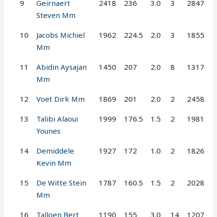
9
Geirnaert
2418
236
3.0
3
2847
Steven Mm
10
Jacobs Michiel
1962
224.5
2.0
3
1855
Mm
11
Abidin Aysajan
1450
207
2.0
8
1317
Mm
12
Voet Dirk Mm
1869
201
2.0
2
2458
13
Talibi Alaoui
1999
176.5
1.5
2
1981
Younes
14
Demiddele
1927
172
1.0
2
1826
Kevin Mm
15
De Witte Stein
1787
160.5
1.5
2
2028
Mm
16
Talloen Bert
1190
155
3.0
14
1207