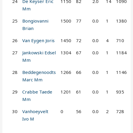
24
De Keyser Eric
1150
82
2.0
14
1090
Mm
25
Bongiovanni
1500
77
0.0
1
1380
Brian
26
Van Eygen Joris
1450
72
0.0
4
710
27
Jankowski Edsel
1304
67
0.0
1
1184
Mm
28
Beddegenoodts
1266
66
0.0
1
1146
Marc Mm
29
Crabbe Taede
1201
61
0.0
1
935
Mm
30
Vanhoeyvelt
0
56
0.0
2
728
Ivo M