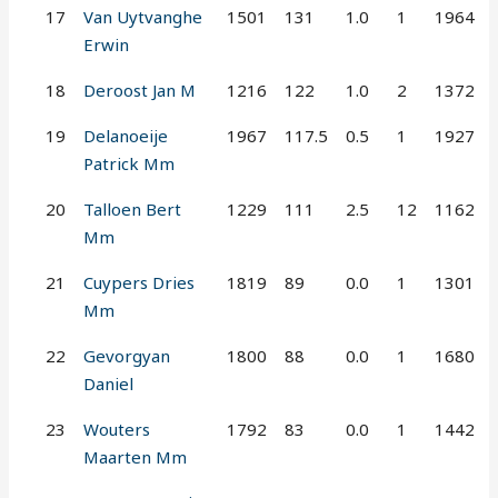
17
Van Uytvanghe
1501
131
1.0
1
1964
Erwin
18
Deroost Jan M
1216
122
1.0
2
1372
19
Delanoeije
1967
117.5
0.5
1
1927
Patrick Mm
20
Talloen Bert
1229
111
2.5
12
1162
Mm
21
Cuypers Dries
1819
89
0.0
1
1301
Mm
22
Gevorgyan
1800
88
0.0
1
1680
Daniel
23
Wouters
1792
83
0.0
1
1442
Maarten Mm