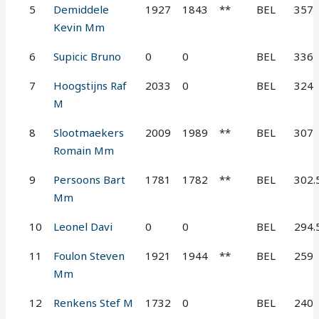
5
Demiddele
1927
1843
**
BEL
357
Kevin Mm
6
Supicic Bruno
0
0
BEL
336
7
Hoogstijns Raf
2033
0
BEL
324
M
8
Slootmaekers
2009
1989
**
BEL
307
Romain Mm
9
Persoons Bart
1781
1782
**
BEL
302.
Mm
10
Leonel Davi
0
0
BEL
294.
11
Foulon Steven
1921
1944
**
BEL
259
Mm
12
Renkens Stef M
1732
0
BEL
240