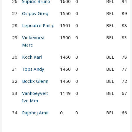
26
Supicic Bruno
1600
0
BEL
94
27
Osipov Greg
1550
0
BEL
89
28
Lepoutre Philip
1501
0
BEL
88
29
Viekevorst
1500
0
BEL
83
Marc
30
Koch Karl
1460
0
BEL
78
31
Tops Andy
1450
0
BEL
77
32
Bockx Glenn
1450
0
BEL
72
33
Vanhoeyvelt
1149
0
BEL
67
Ivo Mm
34
Rajbhoj Amit
0
0
BEL
66