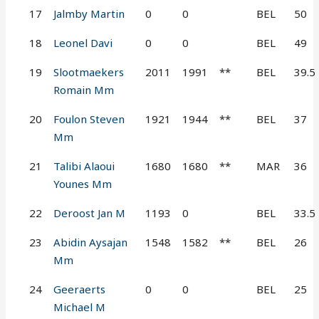
17
Jalmby Martin
0
0
BEL
50
18
Leonel Davi
0
0
BEL
49
19
Slootmaekers
2011
1991
**
BEL
39.5
Romain Mm
20
Foulon Steven
1921
1944
**
BEL
37
Mm
21
Talibi Alaoui
1680
1680
**
MAR
36
Younes Mm
22
Deroost Jan M
1193
0
BEL
33.5
23
Abidin Aysajan
1548
1582
**
BEL
26
Mm
24
Geeraerts
0
0
BEL
25
Michael M