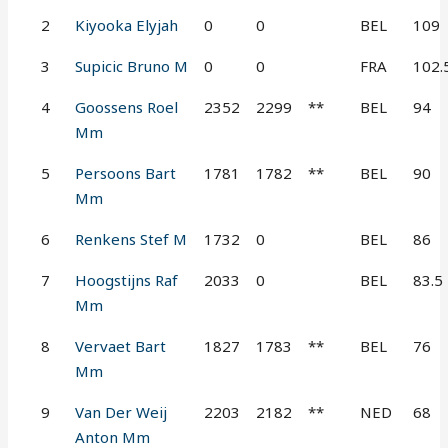
2
Kiyooka Elyjah
0
0
BEL
109
3
Supicic Bruno M
0
0
FRA
102.
4
Goossens Roel
2352
2299
**
BEL
94
Mm
5
Persoons Bart
1781
1782
**
BEL
90
Mm
6
Renkens Stef M
1732
0
BEL
86
7
Hoogstijns Raf
2033
0
BEL
83.5
Mm
8
Vervaet Bart
1827
1783
**
BEL
76
Mm
9
Van Der Weij
2203
2182
**
NED
68
Anton Mm