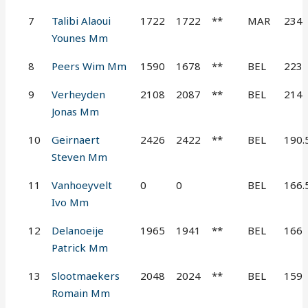
7
Talibi Alaoui
1722
1722
**
MAR
234
Younes Mm
8
Peers Wim Mm
1590
1678
**
BEL
223
9
Verheyden
2108
2087
**
BEL
214
Jonas Mm
10
Geirnaert
2426
2422
**
BEL
190.
Steven Mm
11
Vanhoeyvelt
0
0
BEL
166.
Ivo Mm
12
Delanoeije
1965
1941
**
BEL
166
Patrick Mm
13
Slootmaekers
2048
2024
**
BEL
159
Romain Mm