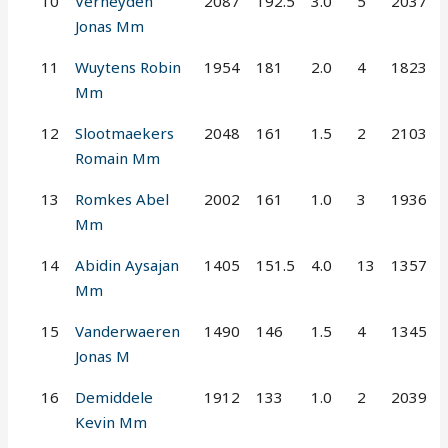
10
Verheyden
2087
192.5
3.0
5
2037
Jonas Mm
11
Wuytens Robin
1954
181
2.0
4
1823
Mm
12
Slootmaekers
2048
161
1.5
2
2103
Romain Mm
13
Romkes Abel
2002
161
1.0
3
1936
Mm
14
Abidin Aysajan
1405
151.5
4.0
13
1357
Mm
15
Vanderwaeren
1490
146
1.5
4
1345
Jonas M
16
Demiddele
1912
133
1.0
2
2039
Kevin Mm