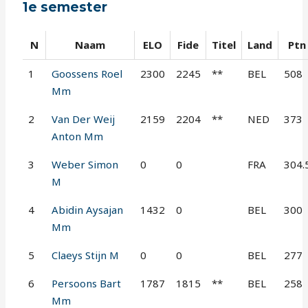
1e semester
N
Naam
ELO
Fide
Titel
Land
Ptn
1
Goossens Roel
2300
2245
**
BEL
508
Mm
2
Van Der Weij
2159
2204
**
NED
373
Anton Mm
3
Weber Simon
0
0
FRA
304.
M
4
Abidin Aysajan
1432
0
BEL
300
Mm
5
Claeys Stijn M
0
0
BEL
277
6
Persoons Bart
1787
1815
**
BEL
258
Mm