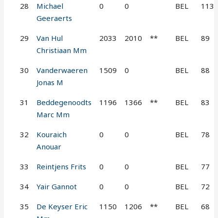
28
Michael
0
0
BEL
113
Geeraerts
29
Van Hul
2033
2010
**
BEL
89
Christiaan Mm
30
Vanderwaeren
1509
0
BEL
88
Jonas M
31
Beddegenoodts
1196
1366
**
BEL
83
Marc Mm
32
Kouraich
0
0
BEL
78
Anouar
33
Reintjens Frits
0
0
BEL
77
34
Yair Gannot
0
0
BEL
72
35
De Keyser Eric
1150
1206
**
BEL
68