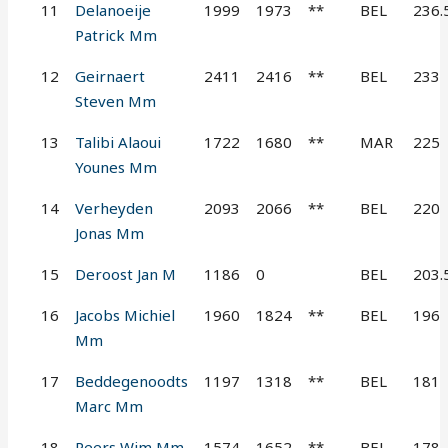
11
Delanoeije
1999
1973
**
BEL
236.
Patrick Mm
12
Geirnaert
2411
2416
**
BEL
233
Steven Mm
13
Talibi Alaoui
1722
1680
**
MAR
225
Younes Mm
14
Verheyden
2093
2066
**
BEL
220
Jonas Mm
15
Deroost Jan M
1186
0
BEL
203.
16
Jacobs Michiel
1960
1824
**
BEL
196
Mm
17
Beddegenoodts
1197
1318
**
BEL
181
Marc Mm
18
Peers Wim Mm
1574
1652
**
BEL
178