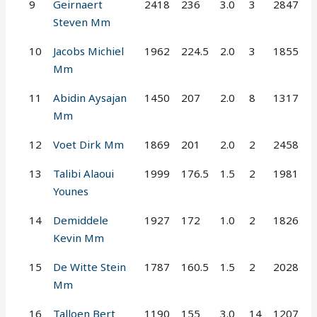
9
Geirnaert
2418
236
3.0
3
2847
Steven Mm
10
Jacobs Michiel
1962
224.5
2.0
3
1855
Mm
11
Abidin Aysajan
1450
207
2.0
8
1317
Mm
12
Voet Dirk Mm
1869
201
2.0
2
2458
13
Talibi Alaoui
1999
176.5
1.5
2
1981
Younes
14
Demiddele
1927
172
1.0
2
1826
Kevin Mm
15
De Witte Stein
1787
160.5
1.5
2
2028
Mm
16
Talloen Bert
1190
155
3.0
14
1207