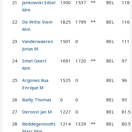
21
Jankowski Edsel
1300
1537
**
BEL
118
Mm
22
De Witte Stein
1825
1799
**
BEL
116
Mm
23
Vanderwaeren
1501
0
BEL
111
Jonas M
24
Smet Geert
1691
1720
**
BEL
97
Mm
25
Argones Rua
1525
0
BEL
96
Enrique M
26
Bailly Thomas
0
0
BEL
95
27
Deroost Jan M
1227
0
BEL
81.5
28
Beddegenoodts
1214
1329
**
BEL
80.5
Marc Mm