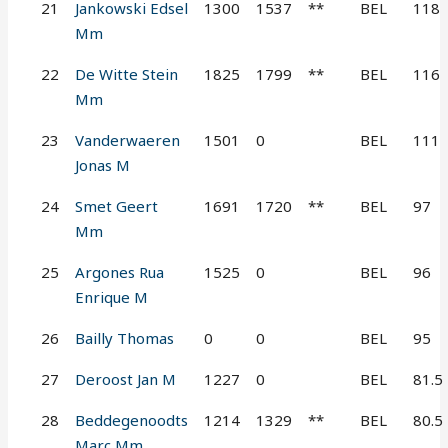
21
Jankowski Edsel
1300
1537
**
BEL
118
Mm
22
De Witte Stein
1825
1799
**
BEL
116
Mm
23
Vanderwaeren
1501
0
BEL
111
Jonas M
24
Smet Geert
1691
1720
**
BEL
97
Mm
25
Argones Rua
1525
0
BEL
96
Enrique M
26
Bailly Thomas
0
0
BEL
95
27
Deroost Jan M
1227
0
BEL
81.5
28
Beddegenoodts
1214
1329
**
BEL
80.5
Marc Mm