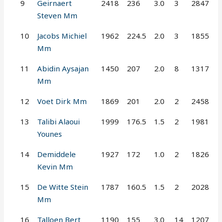
9
Geirnaert
2418
236
3.0
3
2847
Steven Mm
10
Jacobs Michiel
1962
224.5
2.0
3
1855
Mm
11
Abidin Aysajan
1450
207
2.0
8
1317
Mm
12
Voet Dirk Mm
1869
201
2.0
2
2458
13
Talibi Alaoui
1999
176.5
1.5
2
1981
Younes
14
Demiddele
1927
172
1.0
2
1826
Kevin Mm
15
De Witte Stein
1787
160.5
1.5
2
2028
Mm
16
Talloen Bert
1190
155
3.0
14
1207