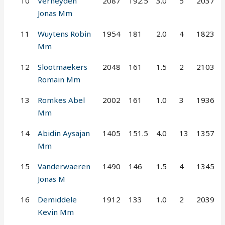
10
Verheyden
2087
192.5
3.0
5
2037
Jonas Mm
11
Wuytens Robin
1954
181
2.0
4
1823
Mm
12
Slootmaekers
2048
161
1.5
2
2103
Romain Mm
13
Romkes Abel
2002
161
1.0
3
1936
Mm
14
Abidin Aysajan
1405
151.5
4.0
13
1357
Mm
15
Vanderwaeren
1490
146
1.5
4
1345
Jonas M
16
Demiddele
1912
133
1.0
2
2039
Kevin Mm