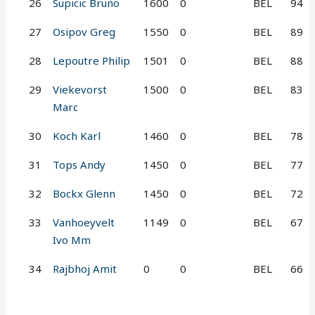
26
Supicic Bruno
1600
0
BEL
94
27
Osipov Greg
1550
0
BEL
89
28
Lepoutre Philip
1501
0
BEL
88
29
Viekevorst
1500
0
BEL
83
Marc
30
Koch Karl
1460
0
BEL
78
31
Tops Andy
1450
0
BEL
77
32
Bockx Glenn
1450
0
BEL
72
33
Vanhoeyvelt
1149
0
BEL
67
Ivo Mm
34
Rajbhoj Amit
0
0
BEL
66