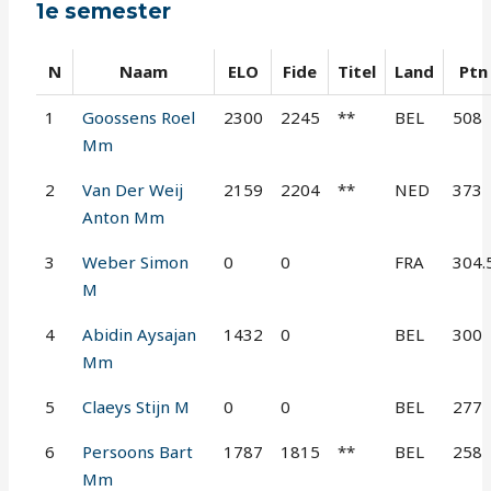
1e semester
N
Naam
ELO
Fide
Titel
Land
Ptn
1
Goossens Roel
2300
2245
**
BEL
508
Mm
2
Van Der Weij
2159
2204
**
NED
373
Anton Mm
3
Weber Simon
0
0
FRA
304.
M
4
Abidin Aysajan
1432
0
BEL
300
Mm
5
Claeys Stijn M
0
0
BEL
277
6
Persoons Bart
1787
1815
**
BEL
258
Mm