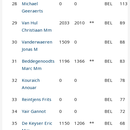
28
Michael
0
0
BEL
113
Geeraerts
29
Van Hul
2033
2010
**
BEL
89
Christiaan Mm
30
Vanderwaeren
1509
0
BEL
88
Jonas M
31
Beddegenoodts
1196
1366
**
BEL
83
Marc Mm
32
Kouraich
0
0
BEL
78
Anouar
33
Reintjens Frits
0
0
BEL
77
34
Yair Gannot
0
0
BEL
72
35
De Keyser Eric
1150
1206
**
BEL
68