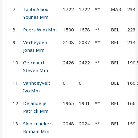
7
Talibi Alaoui
1722
1722
**
MAR
234
Younes Mm
8
Peers Wim Mm
1590
1678
**
BEL
223
9
Verheyden
2108
2087
**
BEL
214
Jonas Mm
10
Geirnaert
2426
2422
**
BEL
190.
Steven Mm
11
Vanhoeyvelt
0
0
BEL
166.
Ivo Mm
12
Delanoeije
1965
1941
**
BEL
166
Patrick Mm
13
Slootmaekers
2048
2024
**
BEL
159
Romain Mm