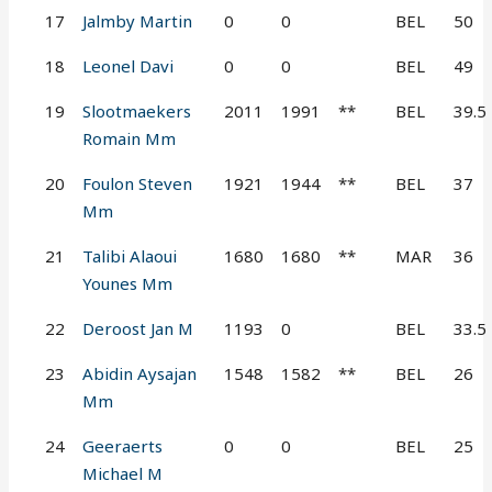
17
Jalmby Martin
0
0
BEL
50
18
Leonel Davi
0
0
BEL
49
19
Slootmaekers
2011
1991
**
BEL
39.5
Romain Mm
20
Foulon Steven
1921
1944
**
BEL
37
Mm
21
Talibi Alaoui
1680
1680
**
MAR
36
Younes Mm
22
Deroost Jan M
1193
0
BEL
33.5
23
Abidin Aysajan
1548
1582
**
BEL
26
Mm
24
Geeraerts
0
0
BEL
25
Michael M