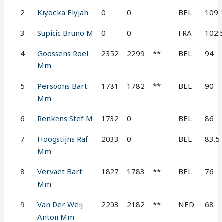
2
Kiyooka Elyjah
0
0
BEL
109
3
Supicic Bruno M
0
0
FRA
102.
4
Goossens Roel
2352
2299
**
BEL
94
Mm
5
Persoons Bart
1781
1782
**
BEL
90
Mm
6
Renkens Stef M
1732
0
BEL
86
7
Hoogstijns Raf
2033
0
BEL
83.5
Mm
8
Vervaet Bart
1827
1783
**
BEL
76
Mm
9
Van Der Weij
2203
2182
**
NED
68
Anton Mm