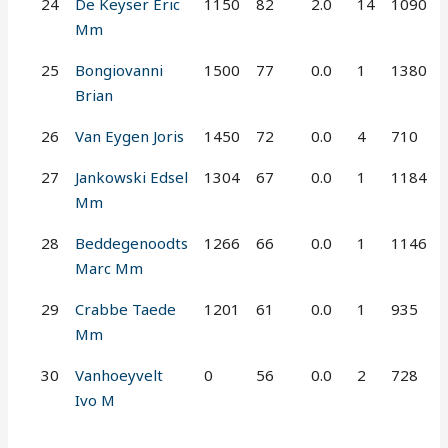
24
De Keyser Eric
1150
82
2.0
14
1090
Mm
25
Bongiovanni
1500
77
0.0
1
1380
Brian
26
Van Eygen Joris
1450
72
0.0
4
710
27
Jankowski Edsel
1304
67
0.0
1
1184
Mm
28
Beddegenoodts
1266
66
0.0
1
1146
Marc Mm
29
Crabbe Taede
1201
61
0.0
1
935
Mm
30
Vanhoeyvelt
0
56
0.0
2
728
Ivo M