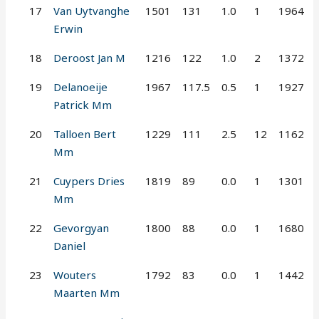
17
Van Uytvanghe
1501
131
1.0
1
1964
Erwin
18
Deroost Jan M
1216
122
1.0
2
1372
19
Delanoeije
1967
117.5
0.5
1
1927
Patrick Mm
20
Talloen Bert
1229
111
2.5
12
1162
Mm
21
Cuypers Dries
1819
89
0.0
1
1301
Mm
22
Gevorgyan
1800
88
0.0
1
1680
Daniel
23
Wouters
1792
83
0.0
1
1442
Maarten Mm