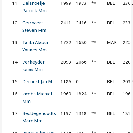
11
Delanoeije
1999
1973
**
BEL
236.
Patrick Mm
12
Geirnaert
2411
2416
**
BEL
233
Steven Mm
13
Talibi Alaoui
1722
1680
**
MAR
225
Younes Mm
14
Verheyden
2093
2066
**
BEL
220
Jonas Mm
15
Deroost Jan M
1186
0
BEL
203.
16
Jacobs Michiel
1960
1824
**
BEL
196
Mm
17
Beddegenoodts
1197
1318
**
BEL
181
Marc Mm
18
Peers Wim Mm
1574
1652
**
BEL
178