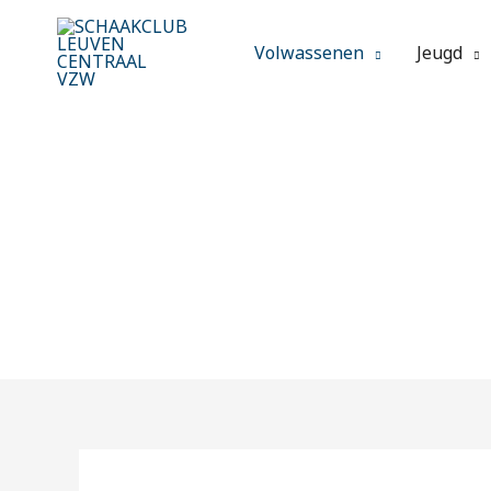
Spring
naar
Volwassenen
Jeugd
de
inhoud