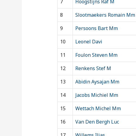
7
Hoogstijns Raf M
8
Slootmaekers Romain Mm
9
Persoons Bart Mm
10
Leonel Davi
11
Foulon Steven Mm
12
Renkens Stef M
13
Abidin Aysajan Mm
14
Jacobs Michiel Mm
15
Wettach Michel Mm
16
Van Den Bergh Luc
17
Willems Ilias