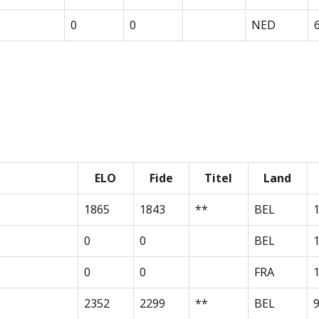
0
0
NED
ELO
Fide
Titel
Land
1865
1843
**
BEL
0
0
BEL
0
0
FRA
1
2352
2299
**
BEL