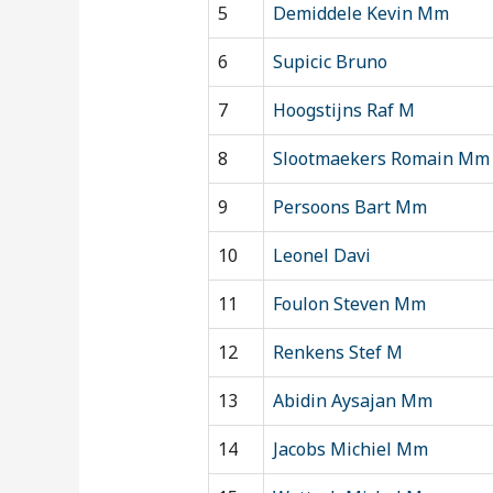
5
Demiddele Kevin Mm
6
Supicic Bruno
7
Hoogstijns Raf M
8
Slootmaekers Romain Mm
9
Persoons Bart Mm
10
Leonel Davi
11
Foulon Steven Mm
12
Renkens Stef M
13
Abidin Aysajan Mm
14
Jacobs Michiel Mm