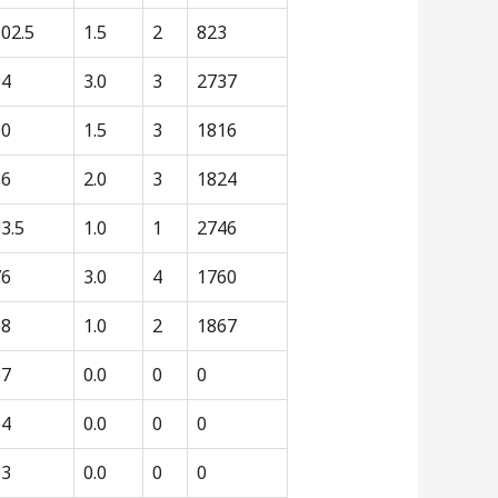
02.5
1.5
2
823
94
3.0
3
2737
90
1.5
3
1816
86
2.0
3
1824
3.5
1.0
1
2746
76
3.0
4
1760
68
1.0
2
1867
67
0.0
0
0
64
0.0
0
0
63
0.0
0
0