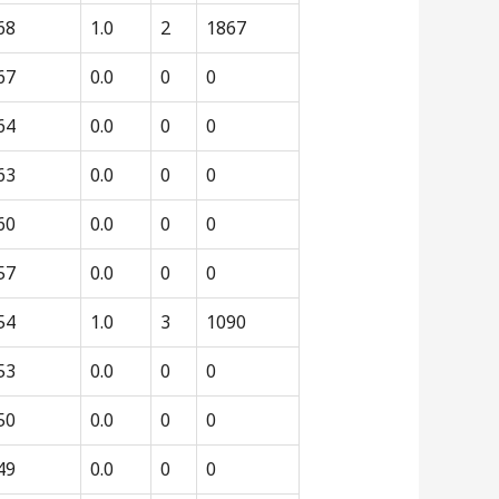
68
1.0
2
1867
67
0.0
0
0
64
0.0
0
0
63
0.0
0
0
60
0.0
0
0
57
0.0
0
0
54
1.0
3
1090
53
0.0
0
0
50
0.0
0
0
49
0.0
0
0