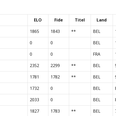
ELO
Fide
Titel
Land
1865
1843
**
BEL
0
0
BEL
0
0
FRA
2352
2299
**
BEL
1781
1782
**
BEL
1732
0
BEL
2033
0
BEL
1827
1783
**
BEL