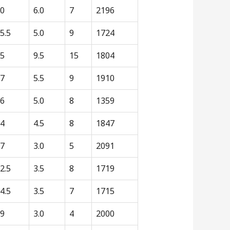
0
6.0
7
2196
5.5
5.0
9
1724
5
9.5
15
1804
7
5.5
9
1910
6
5.0
8
1359
4
4.5
8
1847
7
3.0
5
2091
2.5
3.5
8
1719
4.5
3.5
7
1715
9
3.0
4
2000