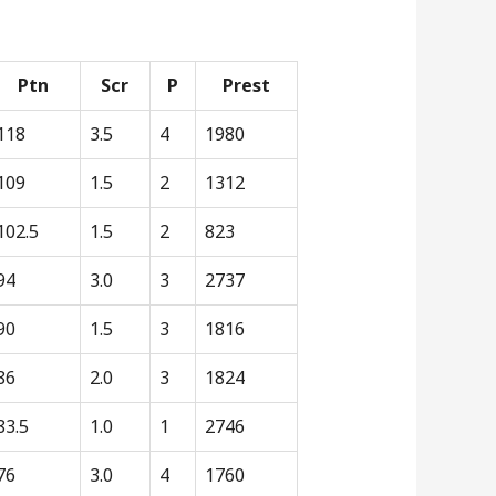
Ptn
Scr
P
Prest
118
3.5
4
1980
109
1.5
2
1312
102.5
1.5
2
823
94
3.0
3
2737
90
1.5
3
1816
86
2.0
3
1824
83.5
1.0
1
2746
76
3.0
4
1760