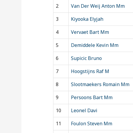
2
Van Der Weij Anton Mm
3
Kiyooka Elyjah
4
Vervaet Bart Mm
5
Demiddele Kevin Mm
6
Supicic Bruno
7
Hoogstijns Raf M
8
Slootmaekers Romain Mm
9
Persoons Bart Mm
10
Leonel Davi
11
Foulon Steven Mm