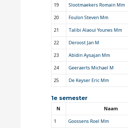
19
Slootmaekers Romain Mm
20
Foulon Steven Mm
21
Talibi Alaoui Younes Mm
22
Deroost Jan M
23
Abidin Aysajan Mm
24
Geeraerts Michael M
25
De Keyser Eric Mm
1e semester
N
Naam
1
Goossens Roel Mm