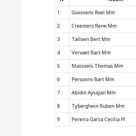
1
Goossens Roel Mm
2
Creemers Rene Mm
3
Talloen Bert Mm
4
Vervaet Bart Mm
5
Massoels Thomas Mm
6
Persoons Bart Mm
7
Abidin Aysajan Mm
8
Tyberghein Ruben Mm
9
Pereira Garza Cecilia Ff