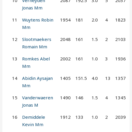
10
Verheyden
2087
192.5
3.0
5
2037
Jonas Mm
11
Wuytens Robin
1954
181
2.0
4
1823
Mm
12
Slootmaekers
2048
161
1.5
2
2103
Romain Mm
13
Romkes Abel
2002
161
1.0
3
1936
Mm
14
Abidin Aysajan
1405
151.5
4.0
13
1357
Mm
15
Vanderwaeren
1490
146
1.5
4
1345
Jonas M
16
Demiddele
1912
133
1.0
2
2039
Kevin Mm