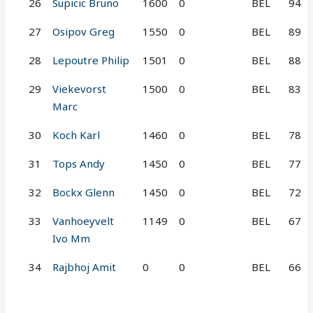
26
Supicic Bruno
1600
0
BEL
94
27
Osipov Greg
1550
0
BEL
89
28
Lepoutre Philip
1501
0
BEL
88
29
Viekevorst
1500
0
BEL
83
Marc
30
Koch Karl
1460
0
BEL
78
31
Tops Andy
1450
0
BEL
77
32
Bockx Glenn
1450
0
BEL
72
33
Vanhoeyvelt
1149
0
BEL
67
Ivo Mm
34
Rajbhoj Amit
0
0
BEL
66