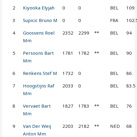
2
Kiyooka Elyjah
0
0
BEL
109
3
Supicic Bruno M
0
0
FRA
102.
4
Goossens Roel
2352
2299
**
BEL
94
Mm
5
Persoons Bart
1781
1782
**
BEL
90
Mm
6
Renkens Stef M
1732
0
BEL
86
7
Hoogstijns Raf
2033
0
BEL
83.5
Mm
8
Vervaet Bart
1827
1783
**
BEL
76
Mm
9
Van Der Weij
2203
2182
**
NED
68
Anton Mm