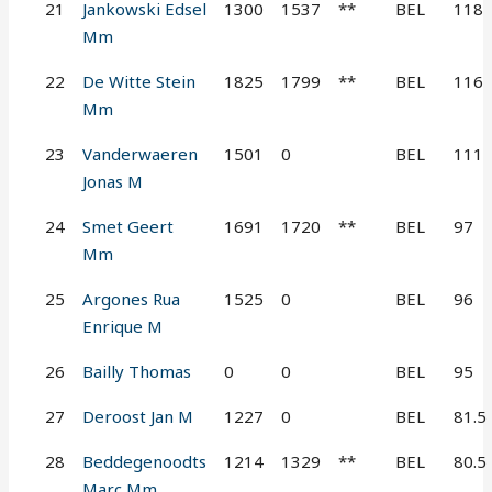
21
Jankowski Edsel
1300
1537
**
BEL
118
Mm
22
De Witte Stein
1825
1799
**
BEL
116
Mm
23
Vanderwaeren
1501
0
BEL
111
Jonas M
24
Smet Geert
1691
1720
**
BEL
97
Mm
25
Argones Rua
1525
0
BEL
96
Enrique M
26
Bailly Thomas
0
0
BEL
95
27
Deroost Jan M
1227
0
BEL
81.5
28
Beddegenoodts
1214
1329
**
BEL
80.5
Marc Mm