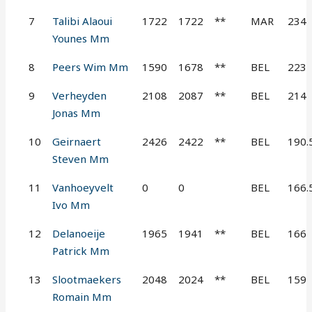
7
Talibi Alaoui
1722
1722
**
MAR
234
Younes Mm
8
Peers Wim Mm
1590
1678
**
BEL
223
9
Verheyden
2108
2087
**
BEL
214
Jonas Mm
10
Geirnaert
2426
2422
**
BEL
190.
Steven Mm
11
Vanhoeyvelt
0
0
BEL
166.
Ivo Mm
12
Delanoeije
1965
1941
**
BEL
166
Patrick Mm
13
Slootmaekers
2048
2024
**
BEL
159
Romain Mm