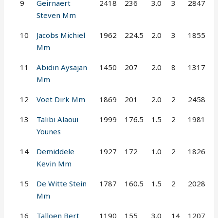
9
Geirnaert
2418
236
3.0
3
2847
Steven Mm
10
Jacobs Michiel
1962
224.5
2.0
3
1855
Mm
11
Abidin Aysajan
1450
207
2.0
8
1317
Mm
12
Voet Dirk Mm
1869
201
2.0
2
2458
13
Talibi Alaoui
1999
176.5
1.5
2
1981
Younes
14
Demiddele
1927
172
1.0
2
1826
Kevin Mm
15
De Witte Stein
1787
160.5
1.5
2
2028
Mm
16
Talloen Bert
1190
155
3.0
14
1207