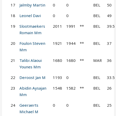
17
Jalmby Martin
0
0
BEL
50
18
Leonel Davi
0
0
BEL
49
19
Slootmaekers
2011
1991
**
BEL
39.5
Romain Mm
20
Foulon Steven
1921
1944
**
BEL
37
Mm
21
Talibi Alaoui
1680
1680
**
MAR
36
Younes Mm
22
Deroost Jan M
1193
0
BEL
33.5
23
Abidin Aysajan
1548
1582
**
BEL
26
Mm
24
Geeraerts
0
0
BEL
25
Michael M