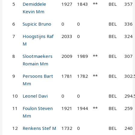
5
Demiddele
1927
1843
**
BEL
357
Kevin Mm
6
Supicic Bruno
0
0
BEL
336
7
Hoogstijns Raf
2033
0
BEL
324
M
8
Slootmaekers
2009
1989
**
BEL
307
Romain Mm
9
Persoons Bart
1781
1782
**
BEL
302.
Mm
10
Leonel Davi
0
0
BEL
294.
11
Foulon Steven
1921
1944
**
BEL
259
Mm
12
Renkens Stef M
1732
0
BEL
240