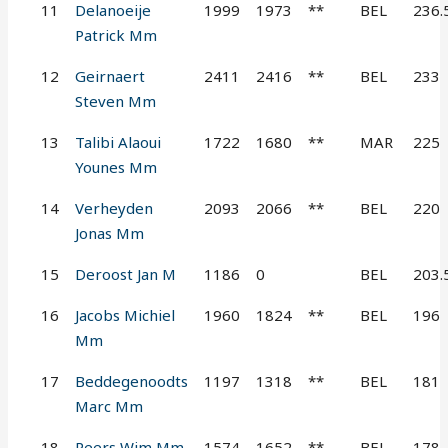
11
Delanoeije
1999
1973
**
BEL
236.
Patrick Mm
12
Geirnaert
2411
2416
**
BEL
233
Steven Mm
13
Talibi Alaoui
1722
1680
**
MAR
225
Younes Mm
14
Verheyden
2093
2066
**
BEL
220
Jonas Mm
15
Deroost Jan M
1186
0
BEL
203.
16
Jacobs Michiel
1960
1824
**
BEL
196
Mm
17
Beddegenoodts
1197
1318
**
BEL
181
Marc Mm
18
Peers Wim Mm
1574
1652
**
BEL
178