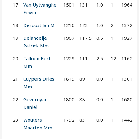
17
Van Uytvanghe
1501
131
1.0
1
1964
Erwin
18
Deroost Jan M
1216
122
1.0
2
1372
19
Delanoeije
1967
117.5
0.5
1
1927
Patrick Mm
20
Talloen Bert
1229
111
2.5
12
1162
Mm
21
Cuypers Dries
1819
89
0.0
1
1301
Mm
22
Gevorgyan
1800
88
0.0
1
1680
Daniel
23
Wouters
1792
83
0.0
1
1442
Maarten Mm