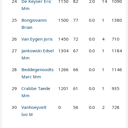
24
De Keyser Eric
1150
82
2.0
14
1090
Mm
25
Bongiovanni
1500
77
0.0
1
1380
Brian
26
Van Eygen Joris
1450
72
0.0
4
710
27
Jankowski Edsel
1304
67
0.0
1
1184
Mm
28
Beddegenoodts
1266
66
0.0
1
1146
Marc Mm
29
Crabbe Taede
1201
61
0.0
1
935
Mm
30
Vanhoeyvelt
0
56
0.0
2
728
Ivo M