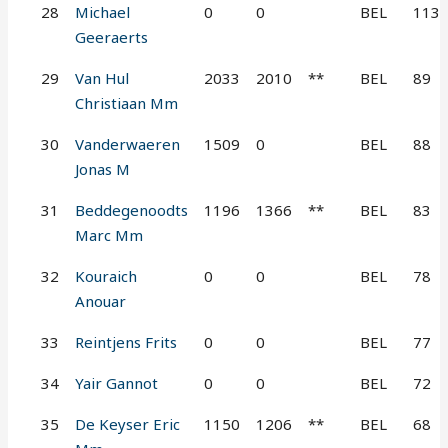
28
Michael
0
0
BEL
113
Geeraerts
29
Van Hul
2033
2010
**
BEL
89
Christiaan Mm
30
Vanderwaeren
1509
0
BEL
88
Jonas M
31
Beddegenoodts
1196
1366
**
BEL
83
Marc Mm
32
Kouraich
0
0
BEL
78
Anouar
33
Reintjens Frits
0
0
BEL
77
34
Yair Gannot
0
0
BEL
72
35
De Keyser Eric
1150
1206
**
BEL
68