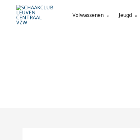
Spring
naar
Volwassenen
Jeugd
de
inhoud