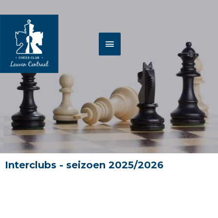
Spring
HOOFDMENU
naar
de
inhoud
Interclubs - seizoen 2025/2026