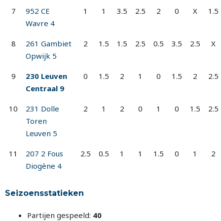
7
952 CE
1
1
3.5
2.5
2
0
X
1.5
Wavre 4
8
261 Gambiet
2
1.5
1.5
2.5
0.5
3.5
2.5
X
Opwijk 5
9
230 Leuven
0
1.5
2
1
0
1.5
2
2.5
Centraal 9
10
231 Dolle
2
1
2
0
1
0
1.5
2.5
Toren
Leuven 5
11
207 2 Fous
2.5
0.5
1
1
1.5
0
1
2
Diogène 4
Seizoensstatieken
Partijen gespeeld:
40