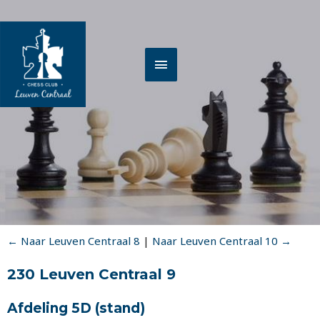
Spring
HOOFDMENU
naar
de
inhoud
← Naar Leuven Centraal 8
|
Naar Leuven Centraal 10 →
230 Leuven Centraal 9
Afdeling 5D
(stand)