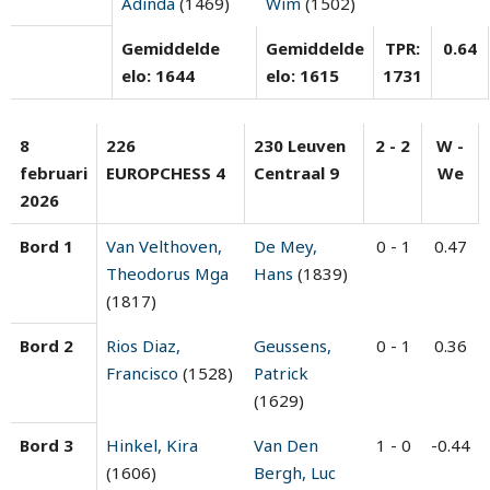
Adinda
(1469)
Wim
(1502)
Gemiddelde
Gemiddelde
TPR:
0.64
elo: 1644
elo: 1615
1731
8
226
230 Leuven
2 - 2
W -
februari
EUROPCHESS 4
Centraal 9
We
2026
Bord 1
Van Velthoven,
De Mey,
0 - 1
0.47
Theodorus Mga
Hans
(1839)
(1817)
Bord 2
Rios Diaz,
Geussens,
0 - 1
0.36
Francisco
(1528)
Patrick
(1629)
Bord 3
Hinkel, Kira
Van Den
1 - 0
-0.44
(1606)
Bergh, Luc