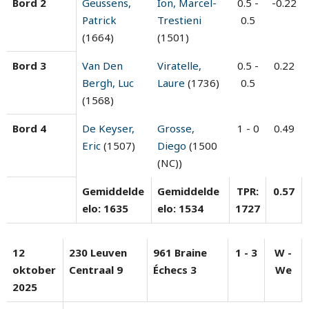
Bord 2
Geussens,
Ion, Marcel-
0.5 -
-0.22
Patrick
Trestieni
0.5
(1664)
(1501)
Bord 3
Van Den
Viratelle,
0.5 -
0.22
Bergh, Luc
Laure
(1736)
0.5
(1568)
Bord 4
De Keyser,
Grosse,
1 - 0
0.49
Eric
(1507)
Diego
(1500
(NC))
Gemiddelde
Gemiddelde
TPR:
0.57
elo: 1635
elo: 1534
1727
12
230 Leuven
961 Braine
1 - 3
W -
oktober
Centraal 9
Échecs 3
We
2025