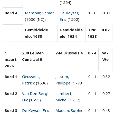
(1564)
Bord 4
Mansour, Samer
De Keyser,
1 - 0
-0.37
(1600 (NC))
Eric
(1502)
Gemiddelde
Gemiddelde
TPR:
0.02
elo: 1638
elo: 1634
1638
1
230 Leuven
244 Brussels 4
0 - 4
W -
maart
Centraal 9
We
2026
Bord 1
Geussens,
Jassem,
0 - 1
-0.32
Patrick
(1636)
Philippe
(1773)
Bord 2
Van Den Bergh,
Lambert,
0 - 1
-0.27
Luc
(1555)
Michel
(1732)
Bord 3
De Keyser, Eric
Maquoi, Sophie
0 - 1
-0.43