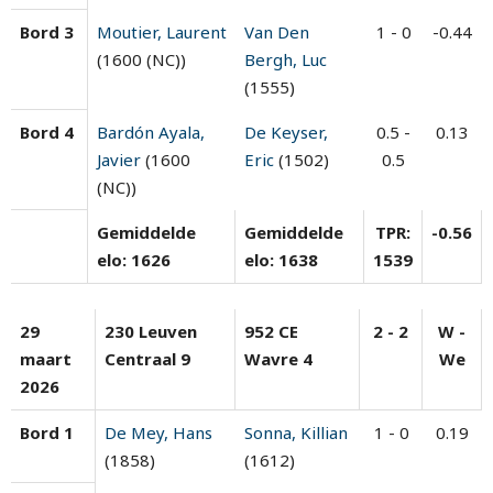
Bord 3
Moutier, Laurent
Van Den
1 - 0
-0.44
(1600 (NC))
Bergh, Luc
(1555)
Bord 4
Bardón Ayala,
De Keyser,
0.5 -
0.13
Javier
(1600
Eric
(1502)
0.5
(NC))
Gemiddelde
Gemiddelde
TPR:
-0.56
elo: 1626
elo: 1638
1539
29
230 Leuven
952 CE
2 - 2
W -
maart
Centraal 9
Wavre 4
We
2026
Bord 1
De Mey, Hans
Sonna, Killian
1 - 0
0.19
(1858)
(1612)