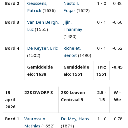
Bord 2
Geussens,
Nastoll,
1 - 0
0.48
Patrick
(1636)
Edgar
(1622)
Bord 3
Van Den Bergh,
Jijin,
0 - 1
-0.60
Luc
(1555)
Thanmay
(1480)
Bord 4
De Keyser, Eric
Richelet,
0 - 1
-0.52
(1502)
Benoît
(1490)
Gemiddelde
Gemiddelde
TPR:
-0.45
elo: 1638
elo: 1551
1551
19
228 DWORP 3
230 Leuven
2.5 -
W -
april
Centraal 9
1.5
We
2026
Bord 1
Vanrossum,
De Mey, Hans
1 - 0
-0.78
Mathias
(1652)
(1871)