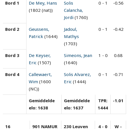
Bord 1
De Mey, Hans
Solis
0 - 1
-0.56
(1802 (nat))
Calancha,
Jordi
(1760)
Bord 2
Geussens,
Jadoul,
0 - 1
-0.42
Patrick
(1644)
Mathys
(1703)
Bord 3
De Keyser,
Simeons, Jean
1 - 0
0.68
Eric
(1507)
(1640)
Bord 4
Callewaert,
Solis Alvarez,
0 - 1
-0.71
Wim
(1600
Eric
(1444)
(NC))
Gemiddelde
Gemiddelde
TPR:
-1.01
elo: 1638
elo: 1637
1444
16
901 NAMUR
230 Leuven
4 - 0
W -