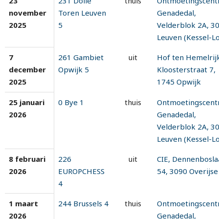
23
231 Dolle
thuis
Ontmoetingscen
november
Toren Leuven
Genadedal,
2025
5
Velderblok 2A, 3
Leuven (Kessel-Lo
7
261 Gambiet
uit
Hof ten Hemelrij
december
Opwijk 5
Kloosterstraat 7,
2025
1745 Opwijk
25 januari
0 Bye 1
thuis
Ontmoetingscen
2026
Genadedal,
Velderblok 2A, 3
Leuven (Kessel-Lo
8 februari
226
uit
CIE, Dennenbosla
2026
EUROPCHESS
54, 3090 Overijse
4
1 maart
244 Brussels 4
thuis
Ontmoetingscen
2026
Genadedal,