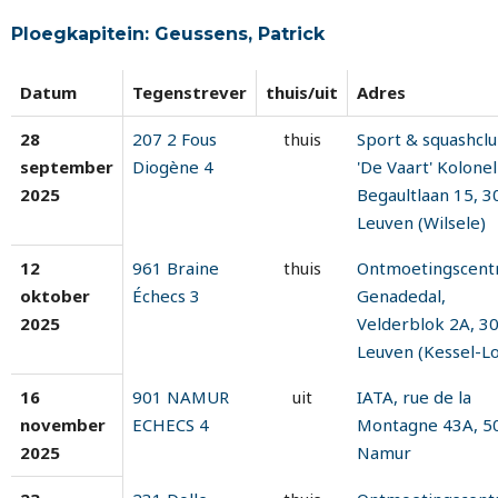
Ploegkapitein: Geussens, Patrick
Datum
Tegenstrever
thuis/uit
Adres
28
207 2 Fous
thuis
Sport & squashcl
september
Diogène 4
'De Vaart' Kolonel
2025
Begaultlaan 15, 3
Leuven (Wilsele)
12
961 Braine
thuis
Ontmoetingscen
oktober
Échecs 3
Genadedal,
2025
Velderblok 2A, 3
Leuven (Kessel-Lo
16
901 NAMUR
uit
IATA, rue de la
november
ECHECS 4
Montagne 43A, 5
2025
Namur