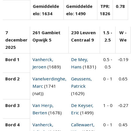
Gemiddelde
Gemiddelde
TPR:
0.78
elo: 1634
elo: 1490
1826
7
261 Gambiet
230 Leuven
1.5 -
W -
december
Opwijk 5
Centraal 9
2.5
We
2025
Bord 1
Vanherck,
De Mey,
0.5 -
-0.19
Jeroen
(1689)
Hans
(1831)
0.5
Bord 2
Vanelverdinghe,
Geussens,
0 - 1
0.65
Marc
(1741
Patrick
(nat))
(1629)
Bord 3
Van Herp,
De Keyser,
1 - 0
-0.27
Berten
(1678)
Eric
(1499)
Bord 4
Vanherck,
Callewaert,
0 - 1
0.45