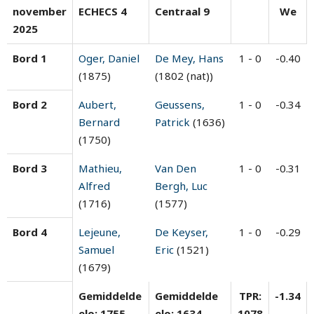
november
ECHECS 4
Centraal 9
We
2025
Bord 1
Oger, Daniel
De Mey, Hans
1 - 0
-0.40
(1875)
(1802 (nat))
Bord 2
Aubert,
Geussens,
1 - 0
-0.34
Bernard
Patrick
(1636)
(1750)
Bord 3
Mathieu,
Van Den
1 - 0
-0.31
Alfred
Bergh, Luc
(1716)
(1577)
Bord 4
Lejeune,
De Keyser,
1 - 0
-0.29
Samuel
Eric
(1521)
(1679)
Gemiddelde
Gemiddelde
TPR:
-1.34
elo: 1755
elo: 1634
1078