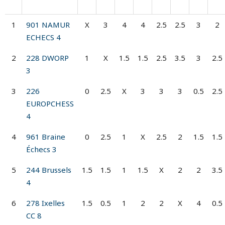
1
901 NAMUR
X
3
4
4
2.5
2.5
3
2
ECHECS 4
2
228 DWORP
1
X
1.5
1.5
2.5
3.5
3
2.5
3
3
226
0
2.5
X
3
3
3
0.5
2.5
EUROPCHESS
4
4
961 Braine
0
2.5
1
X
2.5
2
1.5
1.5
Échecs 3
5
244 Brussels
1.5
1.5
1
1.5
X
2
2
3.5
4
6
278 Ixelles
1.5
0.5
1
2
2
X
4
0.5
CC 8