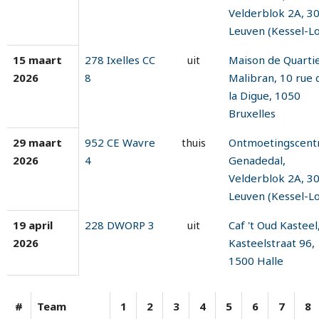
Velderblok 2A, 3
Leuven (Kessel-Lo
15 maart
278 Ixelles CC
uit
Maison de Quarti
2026
8
Malibran, 10 rue 
la Digue, 1050
Bruxelles
29 maart
952 CE Wavre
thuis
Ontmoetingscen
2026
4
Genadedal,
Velderblok 2A, 3
Leuven (Kessel-Lo
19 april
228 DWORP 3
uit
Caf 't Oud Kasteel
2026
Kasteelstraat 96,
1500 Halle
#
Team
1
2
3
4
5
6
7
8