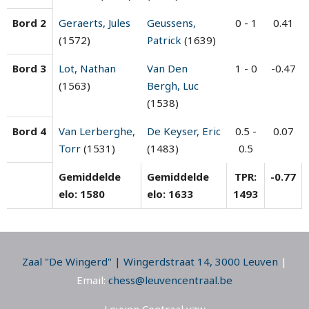
Bord 2
Geraerts, Jules
Geussens,
0 - 1
0.41
(1572)
Patrick
(1639)
Bord 3
Lot, Nathan
Van Den
1 - 0
-0.47
(1563)
Bergh, Luc
(1538)
Bord 4
Van Lerberghe,
De Keyser, Eric
0.5 -
0.07
Torr
(1531)
(1483)
0.5
Gemiddelde
Gemiddelde
TPR:
-0.77
elo: 1580
elo: 1633
1493
Zaal "De Wingerd" | Wingerdstraat 14, 3000 Leuven
|
Email:
chess@leuvencentraal.be
Leuven Centraal vzw