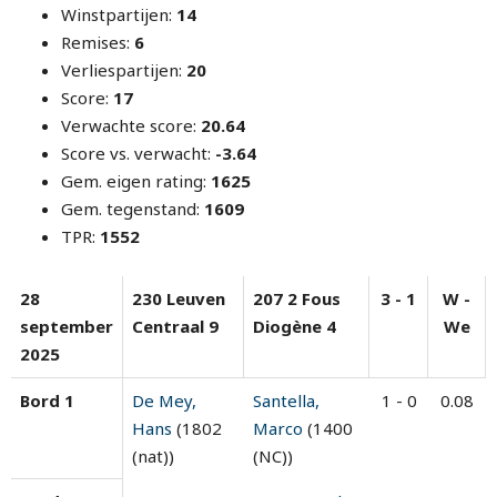
Winstpartijen:
14
Remises:
6
Verliespartijen:
20
Score:
17
Verwachte score:
20.64
Score vs. verwacht:
-3.64
Gem. eigen rating:
1625
Gem. tegenstand:
1609
TPR:
1552
28
230 Leuven
207 2 Fous
3 - 1
W -
september
Centraal 9
Diogène 4
We
2025
Bord 1
De Mey,
Santella,
1 - 0
0.08
Hans
(1802
Marco
(1400
(nat))
(NC))