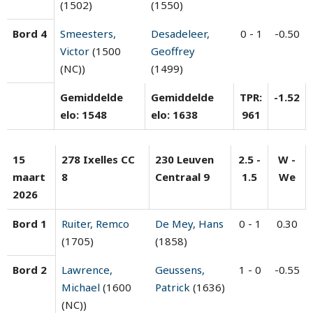
(1502)
(1550)
Bord 4
Smeesters,
Desadeleer,
0 - 1
-0.50
Victor
(1500
Geoffrey
(NC))
(1499)
Gemiddelde
Gemiddelde
TPR:
-1.52
elo: 1548
elo: 1638
961
15
278 Ixelles CC
230 Leuven
2.5 -
W -
maart
8
Centraal 9
1.5
We
2026
Bord 1
Ruiter, Remco
De Mey, Hans
0 - 1
0.30
(1705)
(1858)
Bord 2
Lawrence,
Geussens,
1 - 0
-0.55
Michael
(1600
Patrick
(1636)
(NC))